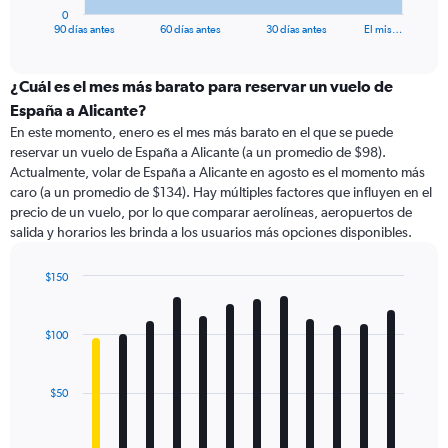
1
0
X
End
90 días antes
60 días antes
30 días antes
El mis…
of
axis
interactive
displaying
chart
categories.
¿Cuál es el mes más barato para reservar un vuelo de
Range:
España a Alicante?
91
En este momento, enero es el mes más barato en el que se puede
categories.
reservar un vuelo de España a Alicante (a un promedio de $98).
The
Actualmente, volar de España a Alicante en agosto es el momento más
chart
caro (a un promedio de $134). Hay múltiples factores que influyen en el
has
precio de un vuelo, por lo que comparar aerolíneas, aeropuertos de
1
salida y horarios les brinda a los usuarios más opciones disponibles.
Y
axis
displaying
$150
values.
Bar
Chart
Range:
graphic.
chart
with
0
$100
12
to
bars.
180.
$50
The
chart
has