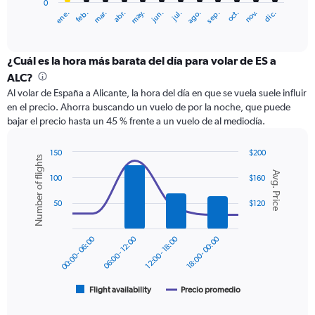
0
1
ene.
feb.
mar.
abr.
may.
jun.
jul.
ago.
sep.
oct.
nov.
dic.
X
End
of
axis
interactive
displaying
chart
categories.
¿Cuál es la hora más barata del día para volar de ES a
Range:
ALC?
12
Al volar de España a Alicante, la hora del día en que se vuela suele influir
categories.
en el precio. Ahorra buscando un vuelo de por la noche, que puede
The
bajar el precio hasta un 45 % frente a un vuelo de al mediodía.
chart
has
1
150
$200
Number of flights
Y
Combination
Chart
Avg. Price
graphic.
chart
axis
100
$160
with
displaying
2
50
$120
values.
data
Range:
series.
0
00:00 - 06:00
06:00 - 12:00
12:00 - 18:00
18:00 - 00:00
to
The
150.
chart
has
1
Flight availability
Precio promedio
End
of
X
interactive