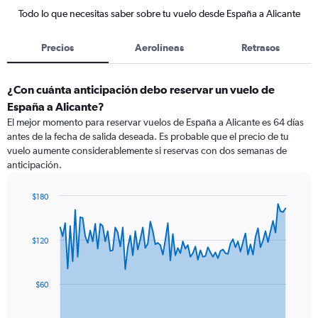
Todo lo que necesitas saber sobre tu vuelo desde España a Alicante
Precios
Aerolíneas
Retrasos
¿Con cuánta anticipación debo reservar un vuelo de
España a Alicante?
El mejor momento para reservar vuelos de España a Alicante es 64 días
antes de la fecha de salida deseada. Es probable que el precio de tu
vuelo aumente considerablemente si reservas con dos semanas de
anticipación.
$180
Chart
Chart
graphic.
with
91
$120
data
points.
The
$60
chart
has