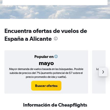
Encuentra ofertas de vuelos de
España a Alicante
Popular en
mayo
Mayor demanda de vuelos basada en las búsquedas. Posible
Los precio
subida de precios del 7% (aumento potencial de $7 sobre el
de precio
precio promedio de ida y vuelta).
Buscar ofertas
Información de Cheapflights