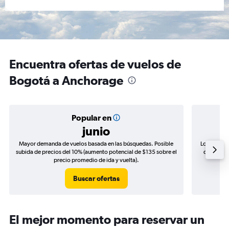
Encuentra ofertas de vuelos de
Bogotá a Anchorage
Popular en
junio
Mayor demanda de vuelos basada en las búsquedas. Posible
Los precio
subida de precios del 10% (aumento potencial de $135 sobre el
de precios
precio promedio de ida y vuelta).
Buscar ofertas
El mejor momento para reservar un