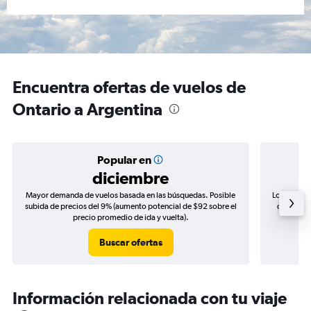
Encuentra ofertas de vuelos de
Ontario a Argentina
Popular en
diciembre
Mayor demanda de vuelos basada en las búsquedas. Posible
Los precio
subida de precios del 9% (aumento potencial de $92 sobre el
de precio
precio promedio de ida y vuelta).
Buscar ofertas
Información relacionada con tu viaje