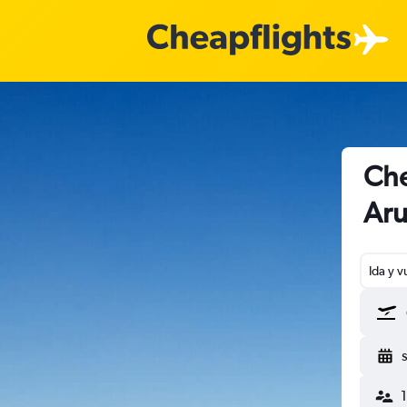
Che
Ar
Ida y v