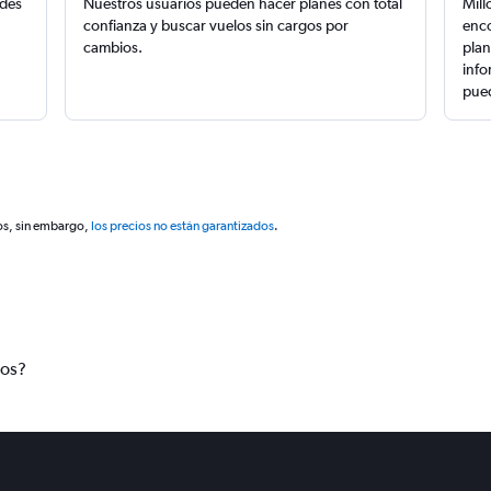
edes
Nuestros usuarios pueden hacer planes con total
Mill
confianza y buscar vuelos sin cargos por
enco
cambios.
plan
info
pued
os, sin embargo,
los precios no están garantizados
.
tos?