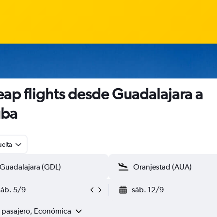
ap flights desde Guadalajara a
uba
uelta
sáb. 5/9
sáb. 12/9
1 pasajero, Económica