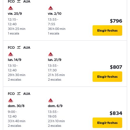
FCO
AUA
vie. 25/9
vie. 2/10
12:15
-
13:55
-
$796
12:40
7:55
30 h 25 min
36 h 00 min
Elegir fechas
1 escala
1 escala
FCO
AUA
lun. 14/9
lun. 21/9
13:10
-
13:55
-
$807
12:40
17:30
29 h 30 min
21 h 35 min
Elegir fechas
2 escalas
2 escalas
FCO
AUA
dom. 30/8
dom. 6/9
9:00
-
13:55
-
$834
12:40
19:05
33 h 40 min
23 h 10 min
Elegir fechas
2 escalas
2 escalas