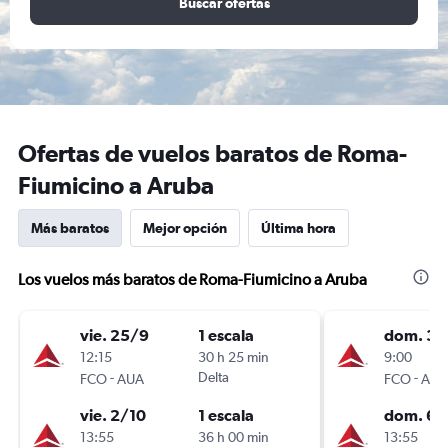
Buscar ofertas
Ofertas de vuelos baratos de Roma-
Fiumicino a Aruba
Más baratos
Mejor opción
Última hora
Los vuelos más baratos de Roma-Fiumicino a Aruba
vie. 25/9
1 escala
dom. 30
12:15
30 h 25 min
9:00
-
Delta
-
FCO
AUA
FCO
AUA
vie. 2/10
1 escala
dom. 6/
13:55
36 h 00 min
13:55