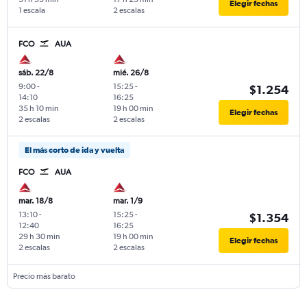
Elegir fechas
1 escala
2 escalas
FCO
AUA
sáb. 22/8
mié. 26/8
9:00
-
15:25
-
$1.254
14:10
16:25
35 h 10 min
19 h 00 min
Elegir fechas
2 escalas
2 escalas
El más corto de ida y vuelta
FCO
AUA
mar. 18/8
mar. 1/9
13:10
-
15:25
-
$1.354
12:40
16:25
29 h 30 min
19 h 00 min
Elegir fechas
2 escalas
2 escalas
Precio más barato