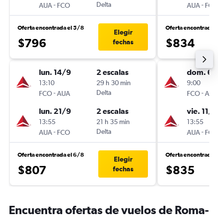
-
Delta
-
AUA
FCO
AUA
FCO
Oferta encontrada el 5/8
Oferta encontrada 
Elegir
$796
$834
fechas
lun. 14/9
2 escalas
dom. 6/
13:10
29 h 30 min
9:00
-
Delta
-
FCO
AUA
FCO
AUA
lun. 21/9
2 escalas
vie. 11/9
13:55
21 h 35 min
13:55
-
Delta
-
AUA
FCO
AUA
FCO
Oferta encontrada el 6/8
Oferta encontrada 
Elegir
$807
$835
fechas
Encuentra ofertas de vuelos de Roma-