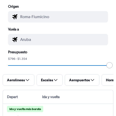
Origen
Vuela a
Presupuesto
$796 - $1.354
Aerolíneas
Escalas
Aeropuertos
Horar
Depart
Ida y vuelta
Ida y vuelta más barata