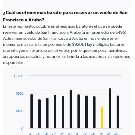
axis
interactive
displaying
chart
categories.
¿Cuál es el mes más barato para reservar un vuelo de San
Range:
Francisco a Aruba?
91
En este momento, octubre es el mes más barato en el que se puede
categories.
reservar un vuelo de San Francisco a Aruba (a un promedio de $495).
The
Actualmente, volar de San Francisco a Aruba en noviembre es el
chart
momento más caro (a un promedio de $920). Hay múltiples factores
has
que influyen en el precio de un vuelo, por lo que comparar aerolíneas,
1
aeropuertos de salida y horarios les brinda a los usuarios más opciones
Y
disponibles.
axis
displaying
values.
$1.200
Range:
Bar
Chart
0
graphic.
chart
with
to
$800
12
3600.
bars.
$400
The
chart
has
0
1
ene.
feb.
mar.
abr.
may.
jun.
jul.
ago.
sep.
oct.
nov.
dic.