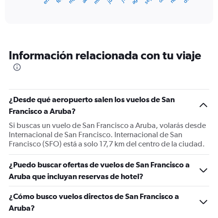
X
End
of
axis
interactive
displaying
chart
categories.
Range:
12
Información relacionada con tu viaje
categories.
The
chart
has
1
¿Desde qué aeropuerto salen los vuelos de San
Y
Francisco a Aruba?
axis
displaying
Si buscas un vuelo de San Francisco a Aruba, volarás desde
values.
Internacional de San Francisco. Internacional de San
Range:
Francisco (SFO) está a solo 17,7 km del centro de la ciudad.
0
to
¿Puedo buscar ofertas de vuelos de San Francisco a
1200.
Aruba que incluyan reservas de hotel?
¿Cómo busco vuelos directos de San Francisco a
Aruba?