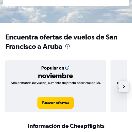
Encuentra ofertas de vuelos de San
Francisco a Aruba
Popular en
noviembre
Alta demanda de vuelos, aumento de precio potencial de 3%
Los precio
de precio
Buscar ofertas
Información de Cheapflights