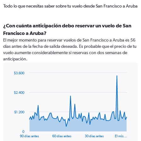
Todo lo que necesitas saber sobre tu vuelo desde San Francisco a Aruba
¿Con cuánta anticipación debo reservar un vuelo de San
Francisco a Aruba?
El mejor momento para reservar vuelos de San Francisco a Aruba es 56
días antes de la fecha de salida deseada. Es probable que el precio de tu
vuelo aumente considerablemente si reservas con dos semanas de
anticipación.
$3.600
Chart
Chart
graphic.
with
91
$2.400
data
points.
The
$1.200
chart
has
1
0
X
End
90 días antes
60 días antes
30 días antes
El mis…
of