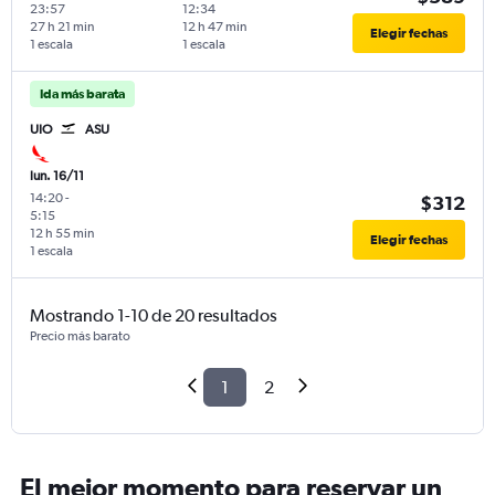
23:57
12:34
27 h 21 min
12 h 47 min
Elegir fechas
1 escala
1 escala
Ida más barata
UIO
ASU
lun. 16/11
14:20
-
$312
5:15
12 h 55 min
Elegir fechas
1 escala
Mostrando 1-10 de 20 resultados
Precio más barato
1
2
El mejor momento para reservar un