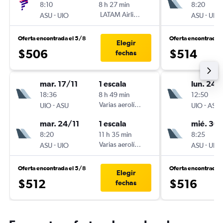
8:10
8 h 27 min
8:20
-
LATAM Airlines
-
ASU
UIO
ASU
UIO
Oferta encontrada el 5/8
Oferta encontrada 
Elegir
$506
$514
fechas
mar. 17/11
1 escala
lun. 24/
18:36
8 h 49 min
12:50
-
Varias aerolíneas
-
UIO
ASU
UIO
ASU
mar. 24/11
1 escala
mié. 30
8:20
11 h 35 min
8:25
-
Varias aerolíneas
-
ASU
UIO
ASU
UIO
Oferta encontrada el 5/8
Oferta encontrada 
Elegir
$512
$516
fechas