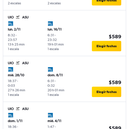
Elegir fechas
2 escalas
2 escalas
UIO
ASU
lun. 2/11
lun. 16/11
8:32
-
6:31
-
$589
23:57
23:32
13 h 25 min
19 h 01 min
Elegir fechas
1 escala
1 escala
UIO
ASU
mié. 28/10
dom. 8/11
18:37
-
6:31
-
$589
0:03
0:32
27 h 26 min
20 h 01 min
Elegir fechas
1 escala
1 escala
UIO
ASU
dom. 1/11
mié. 4/11
18:36
-
1:47
-
$589