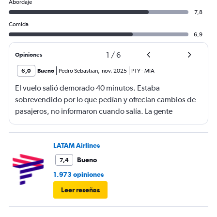
Abordaje
7,8
Comida
6,9
1
/
6
Opiniones
6,0
Bueno
Pedro Sebastian
,
nov. 2025
PTY
-
MIA
El vuelo salió demorado 40 minutos. Estaba
sobrevendido por lo que pedían y ofrecían cambios de
pasajeros, no informaron cuando salía. La gente
haciendo filas larguísimas para no quedarse sin viajar.
Mucha maleta de mano no había lugar. En mi caso se
terminó la comida me ofrecieron un solo menú.
LATAM Airlines
Bueno
7,4
1.973 opiniones
Leer reseñas