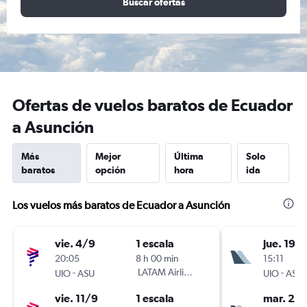
Buscar ofertas
Ofertas de vuelos baratos de Ecuador
a Asunción
Más
Mejor
Última
Solo
baratos
opción
hora
ida
Los vuelos más baratos de Ecuador a Asunción
vie. 4/9
1 escala
jue. 19/1
20:05
8 h 00 min
15:11
-
LATAM Airlines
-
UIO
ASU
UIO
ASU
vie. 11/9
1 escala
mar. 24/