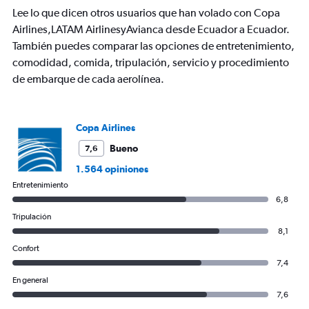
chart
Lee lo que dicen otros usuarios que han volado con Copa
has
Airlines,LATAM AirlinesyAvianca desde Ecuador a Ecuador.
1
También puedes comparar las opciones de entretenimiento,
Y
axis
comodidad, comida, tripulación, servicio y procedimiento
displaying
de embarque de cada aerolínea.
values.
Range:
0
to
Copa Airlines
1500.
Bueno
7,6
1.564 opiniones
Entretenimiento
6,8
Tripulación
8,1
Confort
7,4
En general
7,6