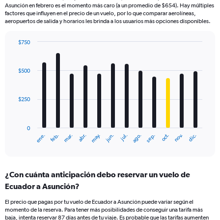
Asunción en febrero es el momento más caro (a un promedio de $654). Hay múltiples
factores que influyen en el precio de un vuelo, por lo que comparar aerolíneas,
aeropuertos de salida y horarios les brinda a los usuarios más opciones disponibles.
$750
Bar
Chart
graphic.
chart
with
$500
12
bars.
$250
The
chart
has
0
1
ene.
feb.
mar.
abr.
may.
jun.
jul.
ago.
sep.
oct.
nov.
dic.
X
End
of
axis
interactive
displaying
chart
categories.
¿Con cuánta anticipación debo reservar un vuelo de
Range:
Ecuador a Asunción?
12
categories.
El precio que pagas por tu vuelo de Ecuador a Asunción puede variar según el
The
momento de la reserva. Para tener más posibilidades de conseguir una tarifa más
chart
baja, intenta reservar 87 días antes de tu viaje. Es probable que las tarifas aumenten