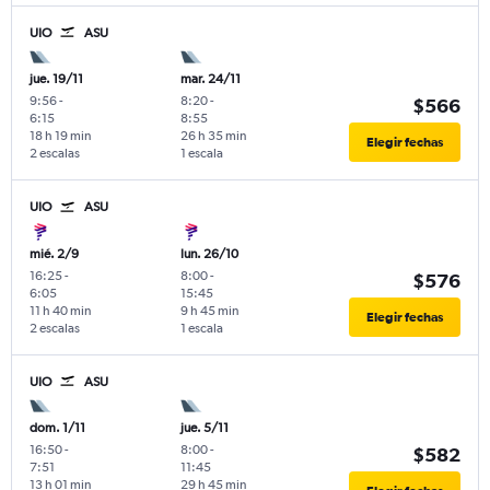
UIO
ASU
jue. 19/11
mar. 24/11
9:56
-
8:20
-
$566
6:15
8:55
18 h 19 min
26 h 35 min
Elegir fechas
2 escalas
1 escala
UIO
ASU
mié. 2/9
lun. 26/10
16:25
-
8:00
-
$576
6:05
15:45
11 h 40 min
9 h 45 min
Elegir fechas
2 escalas
1 escala
UIO
ASU
dom. 1/11
jue. 5/11
16:50
-
8:00
-
$582
7:51
11:45
13 h 01 min
29 h 45 min