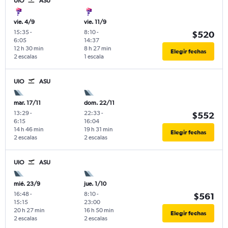
UIO
ASU
vie. 4/9
vie. 11/9
15:35
-
8:10
-
$520
6:05
14:37
12 h 30 min
8 h 27 min
Elegir fechas
2 escalas
1 escala
UIO
ASU
mar. 17/11
dom. 22/11
13:29
-
22:33
-
$552
6:15
16:04
14 h 46 min
19 h 31 min
Elegir fechas
2 escalas
2 escalas
UIO
ASU
mié. 23/9
jue. 1/10
16:48
-
8:10
-
$561
15:15
23:00
20 h 27 min
16 h 50 min
Elegir fechas
2 escalas
2 escalas