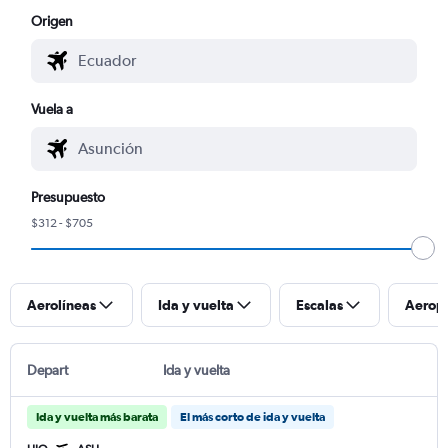
Origen
Vuela a
Presupuesto
$312 - $705
Aerolíneas
Ida y vuelta
Escalas
Aerop
Depart
Ida y vuelta
Ida y vuelta más barata
El más corto de ida y vuelta