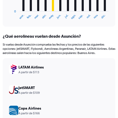
chart
has
0
1
mar.
jun.
sep.
dic.
ene.
abr.
jul.
oct.
feb.
may.
ago.
nov.
X
End
of
axis
interactive
displaying
chart
categories.
¿Qué aerolíneas vuelan desde Asunción?
Range:
12
Si vuelas desde Asunción comprueba las fechas y los precios de las siguientes
categories.
opciones: JetSMART, Flybondi, Aerolineas Argentinas, Paranair, LATAM Airlines. Estas
The
aerolíneas salen hacia los siguientes destinos populares: Buenos Aires.
chart
has
LATAM Airlines
1
Y
A partir de $113
axis
displaying
values.
JetSMART
Range:
A partir de $109
0
to
300.
Copa Airlines
A partir de $166