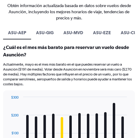
Obtén información actualizada basada en datos sobre vuelos desde
Asunción, incluyendo los mejores horarios de viaje, tendencias de
precios y más.
ASU-AEP
ASU-GIG
ASU-MVD
ASU-EZE
ASU-CU
¿Cuál es el mes más barato para reservar un vuelo desde
Asunción?
Actualmente, mayo es el mes más barato en el que puedes reservar un vuelo a
Asunción ($191 de media). Volar desde Asunción en noviembre será más caro ($270
de media). Hay múltiples factores que influyen en el precio de un vuelo, por lo que
comparar aerolíneas, aeropuertos de salida y horarios puede ayudar a mantener los
costes bajos.
$300
Bar
Chart
graphic.
chart
with
$200
12
bars.
$100
The