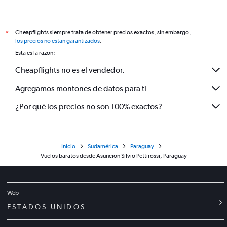
Cheapflights siempre trata de obtener precios exactos, sin embargo,
*
los precios no están garantizados
.
Esta es la razón:
Cheapflights no es el vendedor.
Agregamos montones de datos para ti
¿Por qué los precios no son 100% exactos?
Inicio
Sudamérica
Paraguay
Vuelos baratos desde Asunción Silvio Pettirossi, Paraguay
Web
ESTADOS UNIDOS