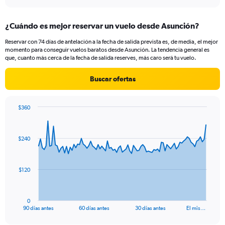
¿Cuándo es mejor reservar un vuelo desde Asunción?
Reservar con 74 días de antelación a la fecha de salida prevista es, de media, el mejor
momento para conseguir vuelos baratos desde Asunción. La tendencia general es
que, cuanto más cerca de la fecha de salida reserves, más caro será tu vuelo.
Buscar ofertas
$360
Chart
Chart
graphic.
with
91
$240
data
points.
The
$120
chart
has
1
0
X
End
90 días antes
60 días antes
30 días antes
El mis…
of
axis
interactive