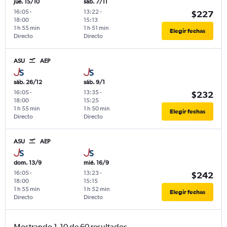
jue. 15/10
sáb. 7/11
16:05
-
13:22
-
$227
18:00
15:13
1 h 55 min
1 h 51 min
Elegir fechas
Directo
Directo
ASU
AEP
sáb. 26/12
sáb. 9/1
16:05
-
13:35
-
$232
18:00
15:25
1 h 55 min
1 h 50 min
Elegir fechas
Directo
Directo
ASU
AEP
dom. 13/9
mié. 16/9
16:05
-
13:23
-
$242
18:00
15:15
1 h 55 min
1 h 52 min
Elegir fechas
Directo
Directo
Mostrando 1-10 de 60 resultados