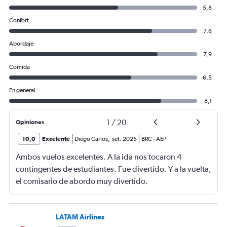
5,8
Confort
7,6
Abordaje
7,9
Comida
6,5
En general
8,1
1
/
20
Opiniones
10,0
Excelente
Diego Carlos
,
set. 2025
BRC
-
AEP
Ambos vuelos excelentes. A la ida nos tocaron 4
contingentes de estudiantes. Fue divertido. Y a la vuelta,
el comisario de abordo muy divertido.
LATAM Airlines