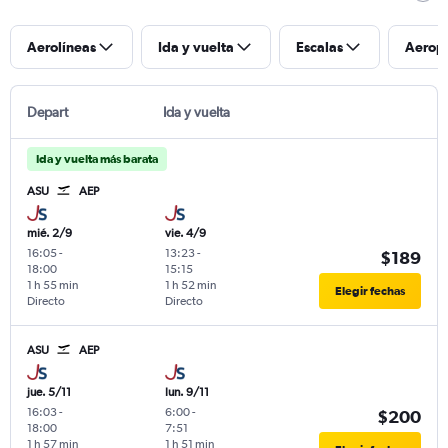
Aerolíneas
Ida y vuelta
Escalas
Aerop
Depart
Ida y vuelta
Ida y vuelta más barata
ASU
AEP
mié. 2/9
vie. 4/9
16:05
-
13:23
-
$189
18:00
15:15
1 h 55 min
1 h 52 min
Elegir fechas
Directo
Directo
ASU
AEP
jue. 5/11
lun. 9/11
16:03
-
6:00
-
$200
18:00
7:51
1 h 57 min
1 h 51 min