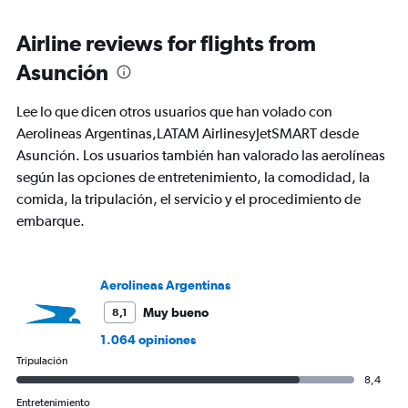
displaying
chart
categories.
Range:
Airline reviews for flights from
91
Asunción
categories.
The
chart
Lee lo que dicen otros usuarios que han volado con
has
Aerolineas Argentinas,LATAM AirlinesyJetSMART desde
1
Asunción. Los usuarios también han valorado las aerolíneas
Y
axis
según las opciones de entretenimiento, la comodidad, la
displaying
comida, la tripulación, el servicio y el procedimiento de
values.
embarque.
Range:
0
to
360.
Aerolineas Argentinas
Muy bueno
8,1
1.064 opiniones
Tripulación
8,4
Entretenimiento