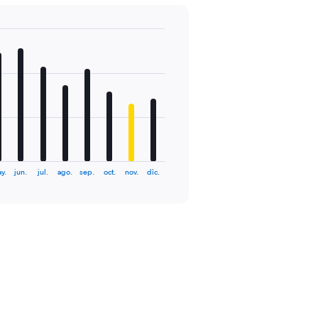
y.
jun.
jul.
ago.
sep.
oct.
nov.
dic.