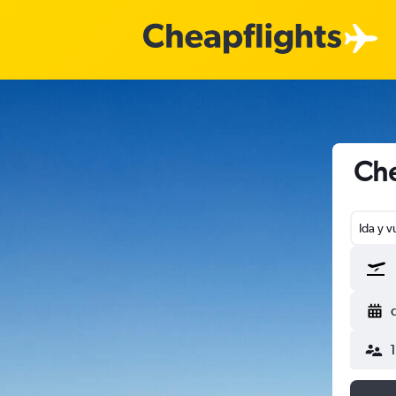
Che
Ida y v