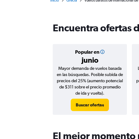
Inicio
Grecia
Vuelos baratos de Internacional de 
Encuentra ofertas 
Popular en
junio
Mayor demanda de vuelos basada
en las búsquedas. Posible subida de
precios del 25% (aumento potencial
p
de $311 sobre el precio promedio
de ida y vuelta).
Buscar ofertas
El mejor momento p