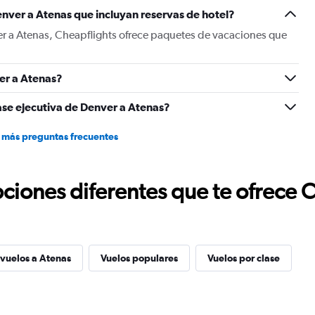
Y
nver a Atenas que incluyan reservas de hotel?
axis
displaying
er a Atenas, Cheapflights ofrece paquetes de vacaciones que
values.
Range:
0
er a Atenas?
to
1500.
ase ejecutiva de Denver a Atenas?
 más preguntas frecuentes
ciones diferentes que te ofrece 
 vuelos a Atenas
Vuelos populares
Vuelos por clase