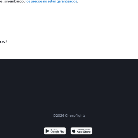
os, sin embargo,
los precios no están garantizados
.
tos?
©
2026
Cheapflights