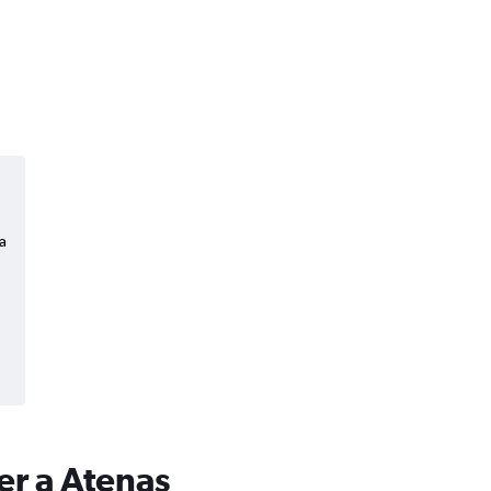
a
er a Atenas