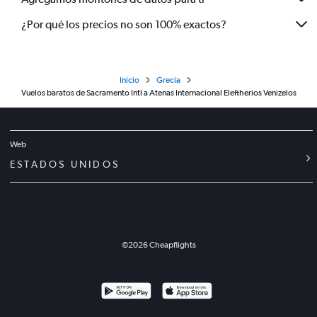
¿Por qué los precios no son 100% exactos?
Inicio
Grecia
Vuelos baratos de Sacramento Intl a Atenas Internacional Eleftherios Venizelos
Web
ESTADOS UNIDOS
©
2026
Cheapflights