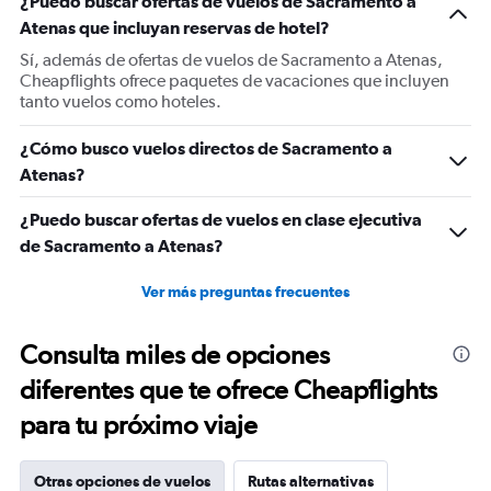
¿Puedo buscar ofertas de vuelos de Sacramento a
Y
Atenas que incluyan reservas de hotel?
axis
displaying
Sí, además de ofertas de vuelos de Sacramento a Atenas,
values.
Cheapflights ofrece paquetes de vacaciones que incluyen
Range:
tanto vuelos como hoteles.
0
to
¿Cómo busco vuelos directos de Sacramento a
1800.
Atenas?
¿Puedo buscar ofertas de vuelos en clase ejecutiva
de Sacramento a Atenas?
Ver más preguntas frecuentes
Consulta miles de opciones
diferentes que te ofrece Cheapflights
para tu próximo viaje
Otras opciones de vuelos
Rutas alternativas