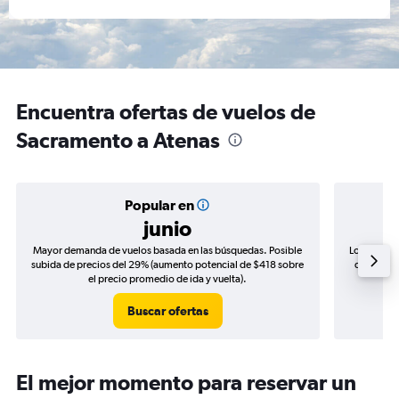
Encuentra ofertas de vuelos de
Sacramento a Atenas
Popular en
junio
Mayor demanda de vuelos basada en las búsquedas. Posible
Los precio
subida de precios del 29% (aumento potencial de $418 sobre
de precios
el precio promedio de ida y vuelta).
Buscar ofertas
El mejor momento para reservar un