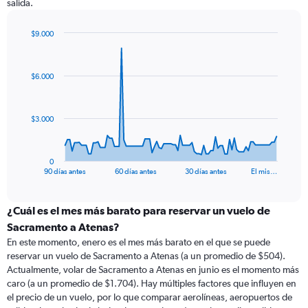
salida.
$9.000
Chart
Chart
graphic.
with
91
$6.000
data
points.
The
$3.000
chart
has
1
0
X
End
90 días antes
60 días antes
30 días antes
El mis…
of
axis
interactive
displaying
chart
categories.
¿Cuál es el mes más barato para reservar un vuelo de
Range:
Sacramento a Atenas?
91
En este momento, enero es el mes más barato en el que se puede
categories.
reservar un vuelo de Sacramento a Atenas (a un promedio de $504).
The
Actualmente, volar de Sacramento a Atenas en junio es el momento más
chart
caro (a un promedio de $1.704). Hay múltiples factores que influyen en
has
el precio de un vuelo, por lo que comparar aerolíneas, aeropuertos de
1