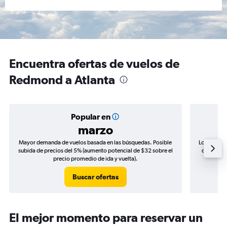
Encuentra ofertas de vuelos de
Redmond a Atlanta
Popular en
marzo
Mayor demanda de vuelos basada en las búsquedas. Posible
Los precio
subida de precios del 5% (aumento potencial de $32 sobre el
de precios
precio promedio de ida y vuelta).
Buscar ofertas
El mejor momento para reservar un