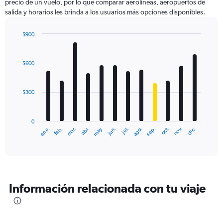
precio de un vuelo, por lo que comparar aerolíneas, aeropuertos de
salida y horarios les brinda a los usuarios más opciones disponibles.
$900
Bar
Chart
graphic.
chart
with
$600
12
bars.
$300
The
chart
has
0
1
ene.
abr.
jul.
oct.
mar.
jun.
sep.
dic.
feb.
may.
ago.
nov.
X
End
of
axis
interactive
displaying
chart
categories.
Range:
12
Información relacionada con tu viaje
categories.
The
chart
has