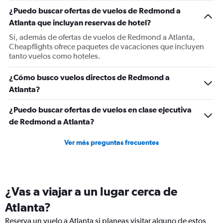
1
¿Puedo buscar ofertas de vuelos de Redmond a
Y
Atlanta que incluyan reservas de hotel?
axis
displaying
Sí, además de ofertas de vuelos de Redmond a Atlanta,
values.
Cheapflights ofrece paquetes de vacaciones que incluyen
Range:
tanto vuelos como hoteles.
0
to
¿Cómo busco vuelos directos de Redmond a
900.
Atlanta?
¿Puedo buscar ofertas de vuelos en clase ejecutiva
de Redmond a Atlanta?
Ver más preguntas frecuentes
¿Vas a viajar a un lugar cerca de
Atlanta?
Reserva un vuelo a Atlanta si planeas visitar alguno de estos