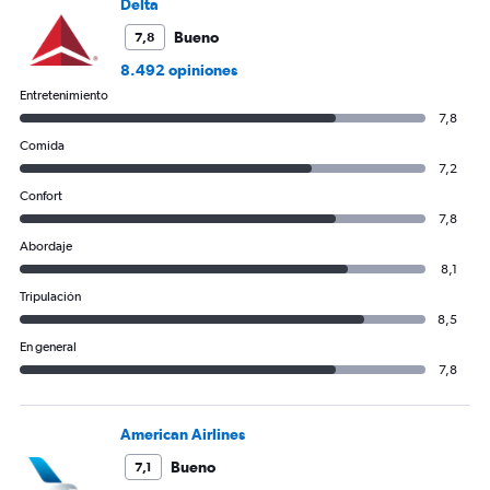
Delta
displaying
values.
Bueno
7,8
Range:
8.492 opiniones
0
Entretenimiento
to
600.
7,8
Comida
7,2
Confort
7,8
Abordaje
8,1
Tripulación
8,5
En general
7,8
American Airlines
Bueno
7,1