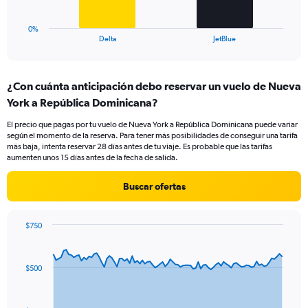
36.
has
1
0%
X
End
Delta
JetBlue
of
axis
interactive
displaying
chart
categories.
¿Con cuánta anticipación debo reservar un vuelo de Nueva
Range:
York a República Dominicana?
2
categories.
El precio que pagas por tu vuelo de Nueva York a República Dominicana puede variar
The
según el momento de la reserva. Para tener más posibilidades de conseguir una tarifa
chart
más baja, intenta reservar 28 días antes de tu viaje. Es probable que las tarifas
has
aumenten unos 15 días antes de la fecha de salida.
1
Y
Buscar ofertas
axis
displaying
values.
$750
Range:
Chart
Chart
0
graphic.
with
to
91
$500
data
36.
points.