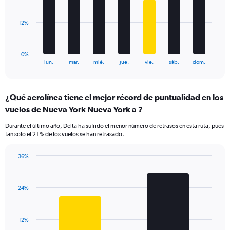
Range:
bars.
0
to
The
12%
45.
chart
has
1
0%
X
End
lun.
mar.
mié.
jue.
vie.
sáb.
dom.
of
axis
interactive
displaying
chart
categories.
¿Qué aerolínea tiene el mejor récord de puntualidad en los
Range:
vuelos de Nueva York Nueva York a ?
7
categories.
Durante el último año, Delta ha sufrido el menor número de retrasos en esta ruta, pues
The
tan solo el 21 % de los vuelos se han retrasado.
chart
has
36%
1
Bar
Chart
Y
graphic.
chart
axis
with
displaying
24%
2
values.
bars.
Range:
0
The
12%
to
chart