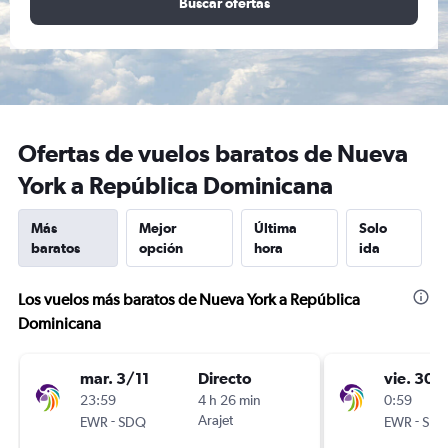
Buscar ofertas
Ofertas de vuelos baratos de Nueva
York a República Dominicana
Más
Mejor
Última
Solo
baratos
opción
hora
ida
Los vuelos más baratos de Nueva York a República
Dominicana
mar. 3/11
Directo
vie. 30/
23:59
4 h 26 min
0:59
-
Arajet
-
EWR
SDQ
EWR
SD