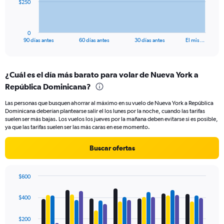
The
$250
chart
has
1
0
X
End
90 días antes
60 días antes
30 días antes
El mis…
of
axis
interactive
displaying
chart
categories.
¿Cuál es el día más barato para volar de Nueva York a
Range:
República Dominicana?
91
categories.
Las personas que busquen ahorrar al máximo en su vuelo de Nueva York a República
The
Dominicana deberían plantearse salir el los lunes por la noche, cuando las tarifas
chart
suelen ser más bajas. Los vuelos los jueves por la mañana deben evitarse si es posible,
has
ya que las tarifas suelen ser las más caras en ese momento.
1
Y
Buscar ofertas
axis
displaying
values.
$600
Range:
Bar
Chart
0
graphic.
chart
$400
to
with
750.
4
data
$200