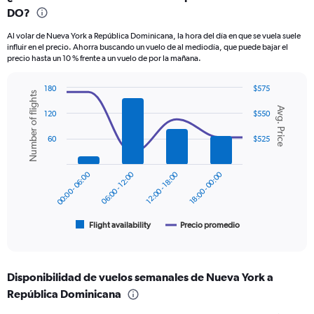
Range:
DO?
12
categories.
Al volar de Nueva York a República Dominicana, la hora del día en que se vuela suele
The
influir en el precio. Ahorra buscando un vuelo de al mediodía, que puede bajar el
chart
precio hasta un 10 % frente a un vuelo de por la mañana.
has
1
180
$575
Y
Number of flights
Combination
Chart
axis
Avg. Price
graphic.
chart
120
$550
displaying
with
values.
2
60
$525
Range:
data
series.
0
to
00:00 - 06:00
06:00 - 12:00
12:00 - 18:00
18:00 - 00:00
The
750.
chart
has
1
Flight availability
Precio promedio
End
of
X
interactive
axis
chart
displaying
Disponibilidad de vuelos semanales de Nueva York a
categories.
Range:
República Dominicana
6