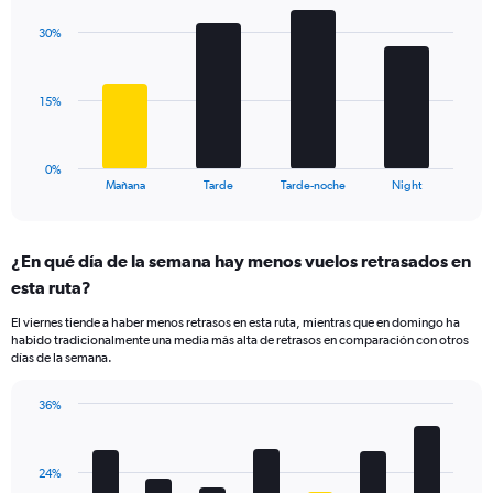
graphic.
chart
Y
with
axis
30%
4
displaying
bars.
values.
Range:
The
15%
10
chart
to
has
50.
1
0%
X
End
Mañana
Tarde
Tarde-noche
Night
of
axis
interactive
displaying
chart
categories.
¿En qué día de la semana hay menos vuelos retrasados en
Range:
esta ruta?
4
categories.
El viernes tiende a haber menos retrasos en esta ruta, mientras que en domingo ha
The
habido tradicionalmente una media más alta de retrasos en comparación con otros
chart
días de la semana.
has
1
36%
Y
Bar
Chart
axis
graphic.
chart
displaying
with
values.
24%
7