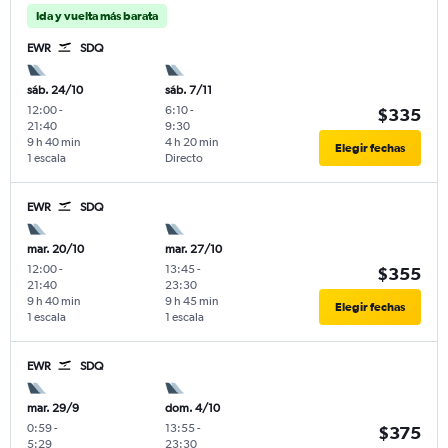
Ida y vuelta más barata
EWR
SDQ
sáb. 24/10
sáb. 7/11
12:00
-
6:10
-
$335
21:40
9:30
9 h 40 min
4 h 20 min
Elegir fechas
1 escala
Directo
EWR
SDQ
mar. 20/10
mar. 27/10
12:00
-
13:45
-
$355
21:40
23:30
9 h 40 min
9 h 45 min
Elegir fechas
1 escala
1 escala
EWR
SDQ
mar. 29/9
dom. 4/10
0:59
-
13:55
-
$375
5:29
23:30