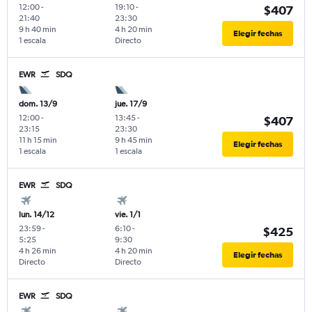
12:00
-
19:10
-
$407
21:40
23:30
9 h 40 min
4 h 20 min
Elegir fechas
1 escala
Directo
EWR
SDQ
dom. 13/9
jue. 17/9
12:00
-
13:45
-
$407
23:15
23:30
11 h 15 min
9 h 45 min
Elegir fechas
1 escala
1 escala
EWR
SDQ
lun. 14/12
vie. 1/1
23:59
-
6:10
-
$425
5:25
9:30
4 h 26 min
4 h 20 min
Elegir fechas
Directo
Directo
EWR
SDQ