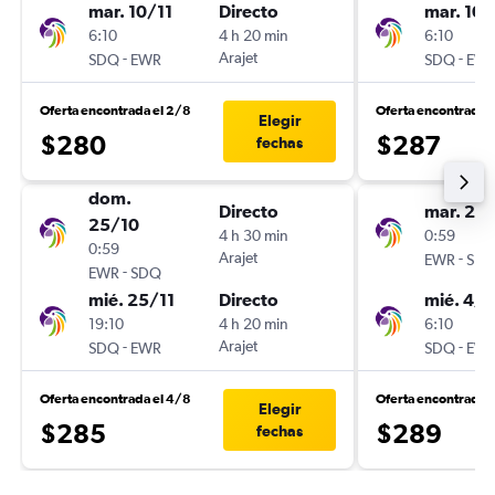
mar. 10/11
Directo
mar. 10/
6:10
4 h 20 min
6:10
-
Arajet
-
SDQ
EWR
SDQ
EW
Oferta encontrada el 2/8
Oferta encontrada 
Elegir
$280
$287
fechas
dom.
Directo
mar. 20
25/10
4 h 30 min
0:59
0:59
Arajet
-
EWR
SD
-
EWR
SDQ
mié. 25/11
Directo
mié. 4/1
19:10
4 h 20 min
6:10
-
Arajet
-
SDQ
EWR
SDQ
EW
Oferta encontrada el 4/8
Oferta encontrada 
Elegir
$285
$289
fechas