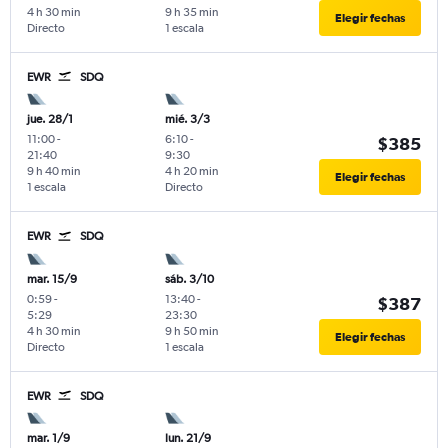
4 h 30 min
9 h 35 min
Elegir fechas
Directo
1 escala
EWR
SDQ
jue. 28/1
mié. 3/3
11:00
-
6:10
-
$385
21:40
9:30
9 h 40 min
4 h 20 min
Elegir fechas
1 escala
Directo
EWR
SDQ
mar. 15/9
sáb. 3/10
0:59
-
13:40
-
$387
5:29
23:30
4 h 30 min
9 h 50 min
Elegir fechas
Directo
1 escala
EWR
SDQ
mar. 1/9
lun. 21/9