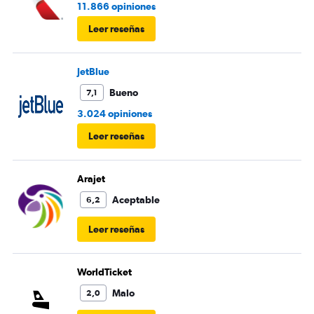
11.866 opiniones
Leer reseñas
JetBlue
Bueno
7,1
3.024 opiniones
Leer reseñas
Arajet
Aceptable
6,2
Leer reseñas
WorldTicket
Malo
2,0