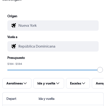
Origen
Vuela a
Presupuesto
$184 - $594
Aerolíneas
Ida y vuelta
Escalas
Aerop
Depart
Ida y vuelta