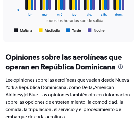
series.
0
The
lun.
mar.
mié.
jue.
vie.
sáb.
dom.
chart
Todos los horarios son de salida
has
1
Mañana
Mediodía
Tarde
Noche
End
of
X
interactive
axis
chart
displaying
Todos
Opiniones sobre las aerolíneas que
los
operan en República Dominicana
horarios
son
de
Lee opiniones sobre las aerolíneas que vuelan desde Nueva
salida.
York a República Dominicana, como Delta,American
Range:
AirlinesyJetBlue. Las opiniones también ofrecen información
7
categories.
sobre las opciones de entretenimiento, la comodidad, la
The
comida, la tripulación, el servicio y el procedimiento de
chart
embarque de cada aerolínea.
has
1
Y
axis