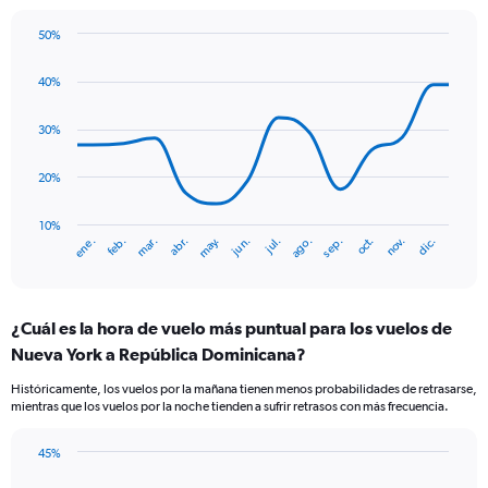
has
1
50%
Y
Line
Chart
axis
graphic.
chart
displaying
40%
with
values.
14
Range:
data
30%
points.
0
to
20%
The
15.
chart
has
10%
ene.
abr.
jul.
oct.
mar.
jun.
sep.
dic.
feb.
may.
ago.
nov.
1
End
of
X
interactive
axis
chart
displaying
¿Cuál es la hora de vuelo más puntual para los vuelos de
categories.
Range:
Nueva York a República Dominicana?
14
Históricamente, los vuelos por la mañana tienen menos probabilidades de retrasarse,
categories.
mientras que los vuelos por la noche tienden a sufrir retrasos con más frecuencia.
The
chart
has
45%
Bar
1
Chart