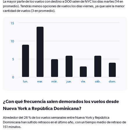
La mayor parte de los vuelos con destino a DO0 salen de NYC los días martes (14 en
categories.
promedio). Tendrás menos opciones de vuelos los días viernes, ya que sale la menor
The
cantidad de vuelos (3 en promedio).
chart
has
15
2
Bar
Y
Chart
graphic.
chart
axes
with
displaying
10
7
Avg.
bars.
Price
and
The
5
Number
chart
of
has
flights.
1
0
X
End
lun.
mar.
mié.
jue.
vie.
sáb.
dom.
of
axis
interactive
displaying
chart
categories.
¿Con qué frecuencia salen demorados los vuelos desde
Range:
Nueva York a República Dominicana?
7
categories.
Alrededor del 26 % de los vuelos semanales entre Nueva York y República
The
Dominicana han sufrido retrasos en el último año, con un tiempo medio de retraso de
chart
151 minutos.