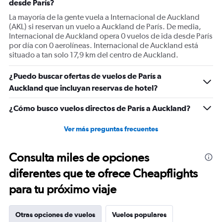
desde París?
axis
displaying
La mayoría de la gente vuela a Internacional de Auckland
values.
(AKL) si reservan un vuelo a Auckland de París. De media,
Range:
Internacional de Auckland opera 0 vuelos de ida desde París
0
por día con 0 aerolíneas. Internacional de Auckland está
to
situado a tan solo 17,9 km del centro de Auckland.
2400.
¿Puedo buscar ofertas de vuelos de París a
Auckland que incluyan reservas de hotel?
¿Cómo busco vuelos directos de París a Auckland?
Ver más preguntas frecuentes
Consulta miles de opciones
diferentes que te ofrece Cheapflights
para tu próximo viaje
Otras opciones de vuelos
Vuelos populares