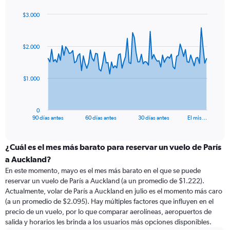
$3.000
Chart
Chart
graphic.
with
91
$2.000
data
points.
The
$1.000
chart
has
1
0
X
End
90 días antes
60 días antes
30 días antes
El mis…
of
axis
interactive
displaying
chart
categories.
¿Cuál es el mes más barato para reservar un vuelo de París
Range:
a Auckland?
91
En este momento, mayo es el mes más barato en el que se puede
categories.
reservar un vuelo de París a Auckland (a un promedio de $1.222).
The
Actualmente, volar de París a Auckland en julio es el momento más caro
chart
(a un promedio de $2.095). Hay múltiples factores que influyen en el
has
precio de un vuelo, por lo que comparar aerolíneas, aeropuertos de
1
salida y horarios les brinda a los usuarios más opciones disponibles.
Y