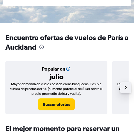
Encuentra ofertas de vuelos de París a
Auckland
Popular en
julio
Mayor demanda de vuelos basada en las búsquedas. Posible
Los precio
subida de precios del 6% (aumento potencial de $109 sobre el
de precios
precio promedio de ida y vuelta).
Buscar ofertas
El mejor momento para reservar un