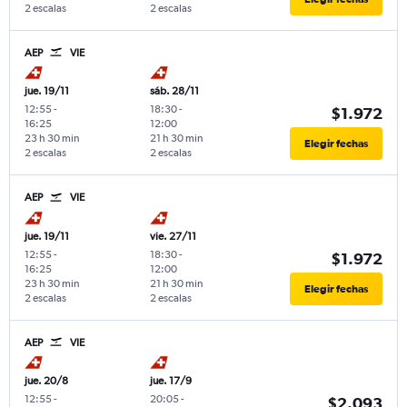
2 escalas
2 escalas
AEP
VIE
jue. 19/11
sáb. 28/11
12:55
-
18:30
-
$1.972
16:25
12:00
23 h 30 min
21 h 30 min
Elegir fechas
2 escalas
2 escalas
AEP
VIE
jue. 19/11
vie. 27/11
12:55
-
18:30
-
$1.972
16:25
12:00
23 h 30 min
21 h 30 min
Elegir fechas
2 escalas
2 escalas
AEP
VIE
jue. 20/8
jue. 17/9
12:55
-
20:05
-
$2.093