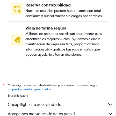
Reserva con flexibilidad
Nuestros usuarios pueden hacer planes con total
confianza y buscar vuelos sin cargos por cambios.
Viaja de forma segura
Millones de personas nos visitan anualmente para
encontrar los mejores vuelos. Ayudamos a que la
planificación de viajes sea fácil, proporcionando
información útil y gráficos basados en datos que
pueden ayudarte a tomar decisiones.
Cheapflights siempre trata de obtener precios exactos, sin embargo,
*
los precios no están garantizados
.
Esta es la razón:
Cheapflights no es el vendedor.
Agregamos montones de datos para ti