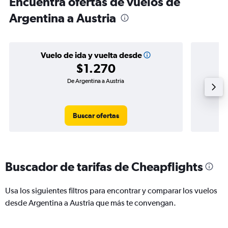
Encuentra ofertas de vuelos de
Argentina a Austria
Vuelo de ida y vuelta desde
$1.270
De Argentina a Austria
Buscar ofertas
Buscador de tarifas de Cheapflights
Usa los siguientes filtros para encontrar y comparar los vuelos
desde Argentina a Austria que más te convengan.