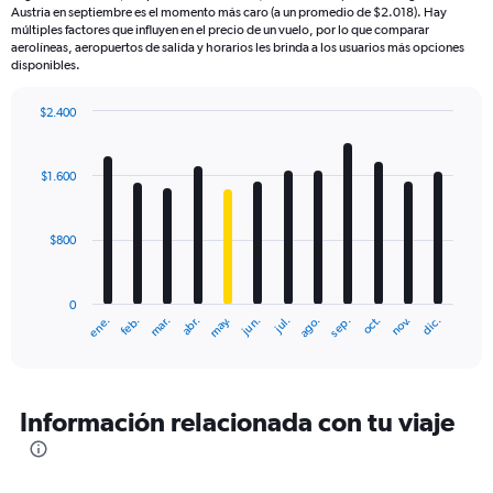
Austria en septiembre es el momento más caro (a un promedio de $2.018). Hay
múltiples factores que influyen en el precio de un vuelo, por lo que comparar
aerolíneas, aeropuertos de salida y horarios les brinda a los usuarios más opciones
disponibles.
$2.400
Bar
Chart
graphic.
chart
with
$1.600
12
bars.
$800
The
chart
has
0
1
mar.
jun.
sep.
dic.
ene.
abr.
jul.
oct.
feb.
may.
ago.
nov.
X
End
of
axis
interactive
displaying
chart
categories.
Range:
Información relacionada con tu viaje
12
categories.
The