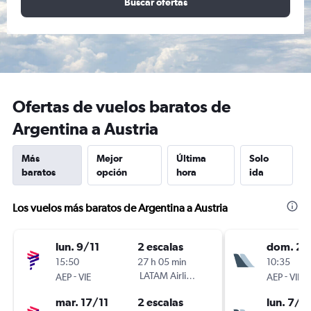
Buscar ofertas
Ofertas de vuelos baratos de
Argentina a Austria
Más
Mejor
Última
Solo
baratos
opción
hora
ida
Los vuelos más baratos de Argentina a Austria
lun. 9/11
2 escalas
dom. 22
15:50
27 h 05 min
10:35
-
LATAM Airlines
-
AEP
VIE
AEP
VIE
mar. 17/11
2 escalas
lun. 7/1