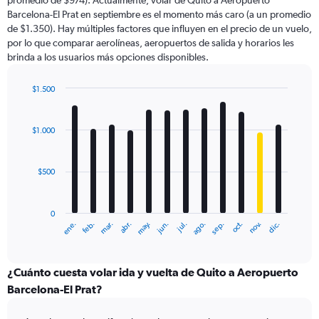
promedio de $974). Actualmente, volar de Quito a Aeropuerto
chart
Barcelona-El Prat en septiembre es el momento más caro (a un promedio
has
de $1.350). Hay múltiples factores que influyen en el precio de un vuelo,
1
por lo que comparar aerolíneas, aeropuertos de salida y horarios les
Y
brinda a los usuarios más opciones disponibles.
axis
displaying
values.
$1.500
Range:
Bar
Chart
0
graphic.
chart
with
to
$1.000
12
3000.
bars.
$500
The
chart
has
0
1
ene.
feb.
mar.
abr.
may.
jun.
jul.
ago.
sep.
oct.
nov.
dic.
X
End
of
axis
interactive
displaying
chart
categories.
¿Cuánto cuesta volar ida y vuelta de Quito a Aeropuerto
Range:
Barcelona-El Prat?
12
categories.