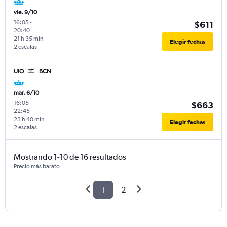
vie. 9/10
16:05
-
$611
20:40
21 h 35 min
Elegir fechas
2 escalas
UIO
BCN
mar. 6/10
16:05
-
$663
22:45
23 h 40 min
Elegir fechas
2 escalas
Mostrando 1-10 de 16 resultados
Precio más barato
1
2