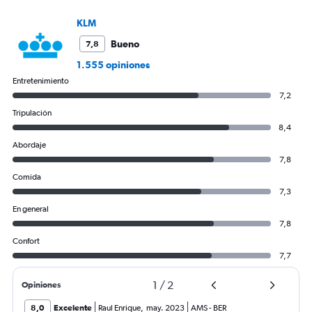
KLM
Bueno
7,8
1.555 opiniones
Entretenimiento
7,2
Tripulación
8,4
Abordaje
7,8
Comida
7,3
En general
7,8
Confort
7,7
1
/
2
Opiniones
8,0
Excelente
Raul Enrique
,
may. 2023
AMS
-
BER