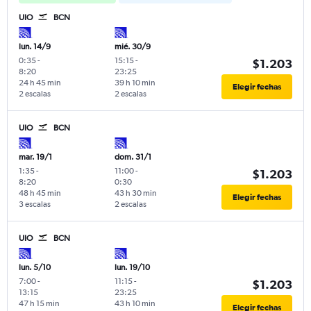
UIO
BCN
lun. 14/9
mié. 30/9
0:35
-
15:15
-
$1.203
8:20
23:25
24 h 45 min
39 h 10 min
Elegir fechas
2 escalas
2 escalas
UIO
BCN
mar. 19/1
dom. 31/1
1:35
-
11:00
-
$1.203
8:20
0:30
48 h 45 min
43 h 30 min
Elegir fechas
3 escalas
2 escalas
UIO
BCN
lun. 5/10
lun. 19/10
7:00
-
11:15
-
$1.203
13:15
23:25
47 h 15 min
43 h 10 min
Elegir fechas