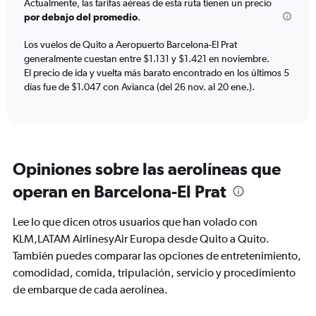
Actualmente, las tarifas aéreas de esta ruta tienen un precio
The
por debajo del promedio
.
chart
has
Los vuelos de Quito a Aeropuerto Barcelona-El Prat
1
generalmente cuestan entre $1.131 y $1.421 en noviembre.
Y
axis
El precio de ida y vuelta más barato encontrado en los últimos 5
displaying
días fue de $1.047 con Avianca (del 26 nov. al 20 ene.).
values.
Range:
0
to
1500.
Opiniones sobre las aerolíneas que
operan en Barcelona-El Prat
Lee lo que dicen otros usuarios que han volado con
KLM,LATAM AirlinesyAir Europa desde Quito a Quito.
También puedes comparar las opciones de entretenimiento,
comodidad, comida, tripulación, servicio y procedimiento
de embarque de cada aerolínea.