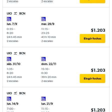
2 escalas
2 escalas
UIO
BCN
lun. 7/9
mar. 29/9
0:35
-
11:15
-
$1.203
8:20
23:25
24 h 45 min
43 h 10 min
Elegir fechas
2 escalas
2 escalas
UIO
BCN
sáb. 31/10
dom. 22/11
1:35
-
15:10
-
$1.203
8:20
0:30
24 h 45 min
39 h 20 min
Elegir fechas
2 escalas
2 escalas
UIO
BCN
lun. 14/9
lun. 21/9
7:00
-
11:15
-
$1.203