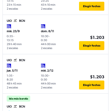
13:15
23:25
23 h 15 min
43 h 10 min
Elegir fechas
2 escalas
2 escalas
UIO
BCN
mié. 23/9
dom. 8/11
0:35
-
10:30
-
$1.203
13:15
0:30
29 h 40 min
44 h 00 min
Elegir fechas
2 escalas
2 escalas
UIO
BCN
jue. 5/11
mié. 2/12
1:35
-
10:30
-
$1.203
8:20
0:30
48 h 45 min
44 h 00 min
Elegir fechas
2 escalas
2 escalas
Ida más barata
UIO
BCN