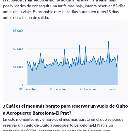
Prat puede variar según el momento de la reserva. Para tener más
posibilidades de conseguir una tarifa más baja, intenta reservar 85 días
antes de tu viaje. Es probable que las tarifas aumenten unos 15 días
antes de la fecha de salida.
$3.000
Chart
Chart
graphic.
with
91
$2.000
data
points.
The
$1.000
chart
has
1
0
X
End
90 días antes
60 días antes
30 días antes
El mis…
of
axis
interactive
displaying
chart
categories.
¿Cuál es el mes más barato para reservar un vuelo de Quito
Range:
a Aeropuerto Barcelona-El Prat?
91
En este momento, noviembre es el mes más barato en el que se puede
categories.
reservar un vuelo de Quito a Aeropuerto Barcelona-El Prat (a un
The