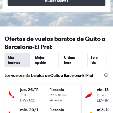
Buscar ofertas
Ofertas de vuelos baratos de Quito a
Barcelona-El Prat
Más
Mejor
Última
Solo
baratos
opción
hora
ida
Los vuelos más baratos de Quito a Barcelona-El Prat
jue. 26/11
1 escala
vie. 13/1
3:30
22 h 10 min
19:20
-
Avianca
-
UIO
BCN
UIO
BCN
mié. 20/1
1 escala
mié. 10/