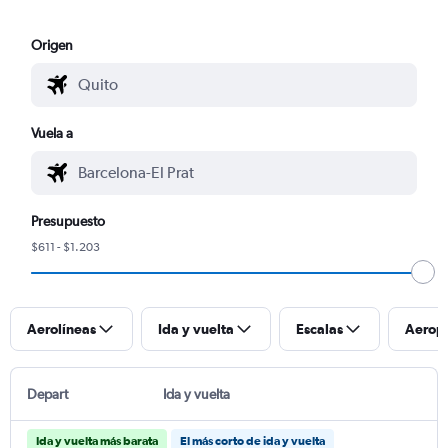
Origen
Vuela a
Presupuesto
$611 - $1.203
Aerolíneas
Ida y vuelta
Escalas
Aerop
Depart
Ida y vuelta
Ida y vuelta más barata
El más corto de ida y vuelta