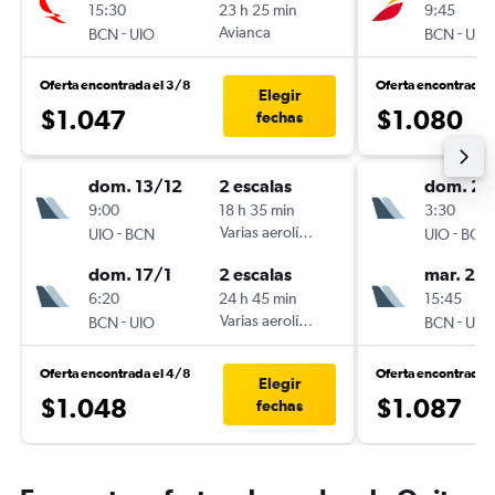
15:30
23 h 25 min
9:45
-
Avianca
-
BCN
UIO
BCN
UIO
Oferta encontrada el 3/8
Oferta encontrada 
Elegir
$1.047
$1.080
fechas
dom. 13/12
2 escalas
dom. 27
9:00
18 h 35 min
3:30
-
Varias aerolíneas
-
UIO
BCN
UIO
BCN
dom. 17/1
2 escalas
mar. 20
6:20
24 h 45 min
15:45
-
Varias aerolíneas
-
BCN
UIO
BCN
UIO
Oferta encontrada el 4/8
Oferta encontrada 
Elegir
$1.048
$1.087
fechas