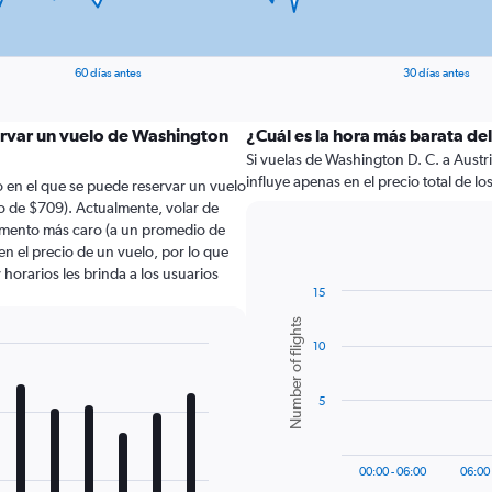
60 días antes
30 días antes
ervar un vuelo de Washington
¿Cuál es la hora más barata de
Si vuelas de Washington D. C. a Austri
influye apenas en el precio total de los 
 en el que se puede reservar un vuelo
o de $709). Actualmente, volar de
omento más caro (a un promedio de
en el precio de un vuelo, por lo que
horarios les brinda a los usuarios
15
Bar
Chart
Number of flights
graphic.
chart
10
with
6
bars.
5
The
chart
has
00:00 - 06:00
06:00 
1