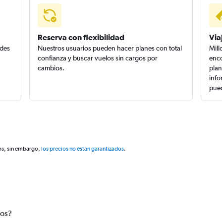
Reserva con flexibilidad
Via
edes
Nuestros usuarios pueden hacer planes con total
Mill
confianza y buscar vuelos sin cargos por
enco
cambios.
plan
info
pued
os, sin embargo,
los precios no están garantizados
.
tos?