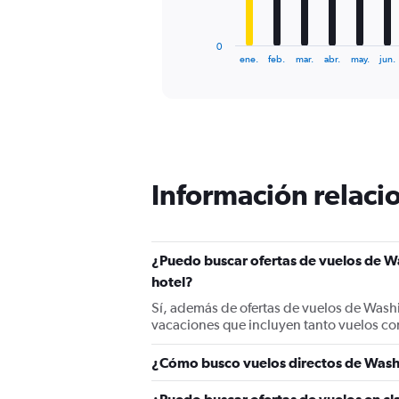
chart
has
1
0
X
End
ene.
feb.
mar.
abr.
may.
jun.
of
axis
interactive
displaying
chart
categories.
Range:
12
categories.
The
Información relacio
chart
has
1
Y
¿Puedo buscar ofertas de vuelos de Wa
axis
displaying
hotel?
values.
Sí, además de ofertas de vuelos de Washi
Range:
vacaciones que incluyen tanto vuelos co
0
to
1500.
¿Cómo busco vuelos directos de Washi