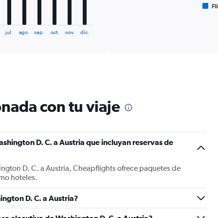
Fl
X
End
of
axis
interactive
displaying
chart
jul.
ago.
sep.
oct.
nov.
dic.
categories.
Range:
6
categories.
The
chart
has
1
nada con tu viaje
Y
axis
displaying
Number
shington D. C. a Austria que incluyan reservas de
of
flights.
Range:
ngton D. C. a Austria, Cheapflights ofrece paquetes de
0
mo hoteles.
to
15.
ngton D. C. a Austria?