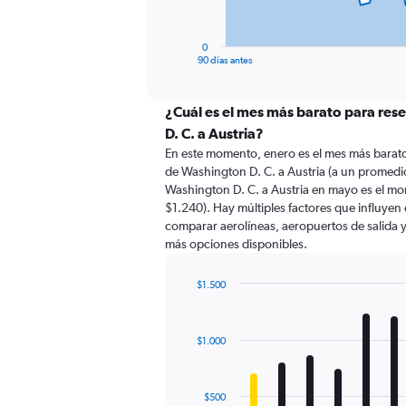
chart
has
1
0
X
End
90 días antes
of
axis
interactive
displaying
chart
categories.
¿Cuál es el mes más barato para res
Range:
D. C. a Austria?
91
En este momento, enero es el mes más barato
categories.
de Washington D. C. a Austria (a un promedi
The
Washington D. C. a Austria en mayo es el m
chart
$1.240). Hay múltiples factores que influyen 
has
comparar aerolíneas, aeropuertos de salida y 
1
más opciones disponibles.
Y
axis
displaying
$1.500
values.
Bar
Chart
Range:
graphic.
chart
with
0
$1.000
12
to
bars.
3000.
The
$500