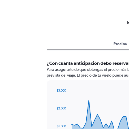
T
Precios
¿Con cuánta anticipación debo reservar
Para asegurarte de que obtengas el precio más b
prevista del viaje. El precio de tu vuelo puede au
$3.000
Chart
Chart
graphic.
with
91
$2.000
data
points.
The
$1.000