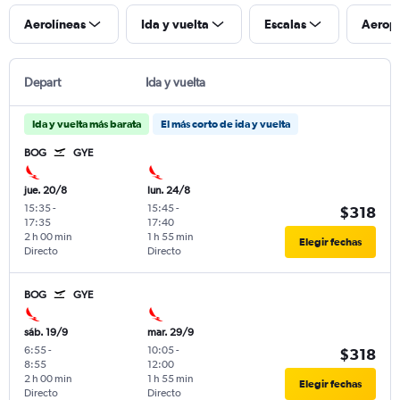
Aerolíneas
Ida y vuelta
Escalas
Aerop
Depart
Ida y vuelta
Ida y vuelta más barata
El más corto de ida y vuelta
BOG
GYE
jue. 20/8
lun. 24/8
15:35
-
15:45
-
$318
17:35
17:40
2 h 00 min
1 h 55 min
Elegir fechas
Directo
Directo
BOG
GYE
sáb. 19/9
mar. 29/9
6:55
-
10:05
-
$318
8:55
12:00
2 h 00 min
1 h 55 min
Elegir fechas
Directo
Directo