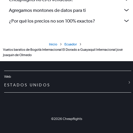
Agregamos montones de datos para ti
¿Por qué los precios no son 100% exactos?
Inicio
Ecuador
Vuelos baratos de Bogotá Internacional El Dorado a Guayaquil Internacional José
Joaquín de Olmedo
Web
ESTADOS UNIDOS
©
2026
Cheapflights