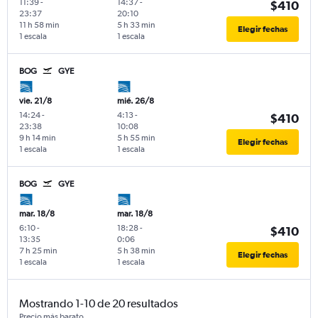
11:39
-
14:37
-
$410
23:37
20:10
11 h 58 min
5 h 33 min
Elegir fechas
1 escala
1 escala
BOG
GYE
vie. 21/8
mié. 26/8
14:24
-
4:13
-
$410
23:38
10:08
9 h 14 min
5 h 55 min
Elegir fechas
1 escala
1 escala
BOG
GYE
mar. 18/8
mar. 18/8
6:10
-
18:28
-
$410
13:35
0:06
7 h 25 min
5 h 38 min
Elegir fechas
1 escala
1 escala
Mostrando 1-10 de 20 resultados
Precio más barato