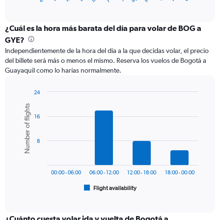
of
axis
interactive
displaying
chart
categories.
¿Cuál es la hora más barata del día para volar de BOG a
Range:
GYE?
12
Independientemente de la hora del día a la que decidas volar, el precio
categories.
del billete será más o menos el mismo. Reserva los vuelos de Bogotá a
The
Guayaquil como lo harías normalmente.
chart
has
1
24
Y
Bar
Chart
Number of flights
graphic.
chart
axis
16
with
displaying
6
values.
bars.
Range:
8
0
The
to
chart
450.
has
00:00 - 06:00
06:00 - 12:00
12:00 - 18:00
18:00 - 00:00
1
Flight availability
X
End
of
axis
interactive
displaying
chart
categories.
¿Cuánto cuesta volar ida y vuelta de Bogotá a