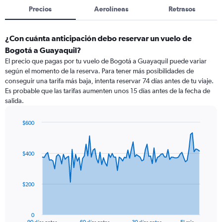
Precios
Aerolíneas
Retrasos
¿Con cuánta anticipación debo reservar un vuelo de
Bogotá a Guayaquil?
El precio que pagas por tu vuelo de Bogotá a Guayaquil puede variar
según el momento de la reserva. Para tener más posibilidades de
conseguir una tarifa más baja, intenta reservar 74 días antes de tu viaje.
Es probable que las tarifas aumenten unos 15 días antes de la fecha de
salida.
$600
Chart
Chart
graphic.
with
91
$400
data
points.
The
$200
chart
has
1
0
X
End