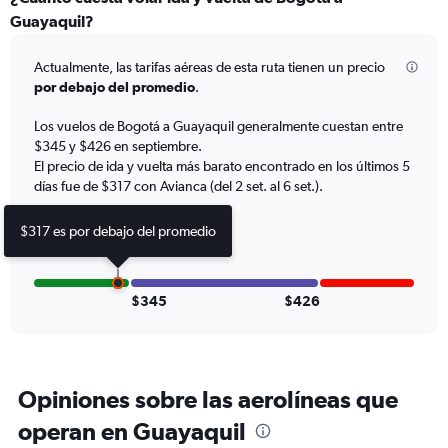
Range:
Guayaquil?
6
categories.
Actualmente, las tarifas aéreas de esta ruta tienen un precio
The
por debajo del promedio
.
chart
has
Los vuelos de Bogotá a Guayaquil generalmente cuestan entre
1
$345 y $426 en septiembre.
Y
axis
El precio de ida y vuelta más barato encontrado en los últimos 5
displaying
días fue de $317 con Avianca (del 2 set. al 6 set.).
Number
of
$317 es por debajo del promedio
flights.
Range:
0
to
$345
$426
24.
Opiniones sobre las aerolíneas que
operan en Guayaquil