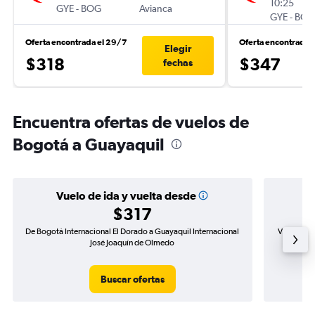
10:25
GYE
-
BOG
Avianca
GYE
-
BOG
Oferta encontrada el 29/7
Oferta encontrada 
Elegir
$318
$347
fechas
Encuentra ofertas de vuelos de
Bogotá a Guayaquil
Vuelo de ida y vuelta desde
$317
De Bogotá Internacional El Dorado a Guayaquil Internacional
Vuelo de i
José Joaquín de Olmedo
Buscar ofertas