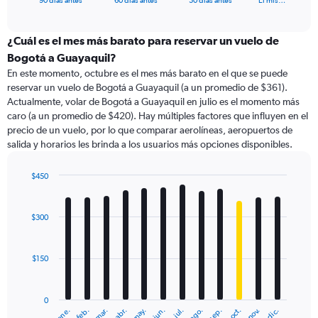
90 días antes
60 días antes
30 días antes
El mis…
of
axis
interactive
displaying
chart
categories.
¿Cuál es el mes más barato para reservar un vuelo de
Range:
Bogotá a Guayaquil?
91
En este momento, octubre es el mes más barato en el que se puede
categories.
reservar un vuelo de Bogotá a Guayaquil (a un promedio de $361).
The
Actualmente, volar de Bogotá a Guayaquil en julio es el momento más
chart
caro (a un promedio de $420). Hay múltiples factores que influyen en el
has
precio de un vuelo, por lo que comparar aerolíneas, aeropuertos de
1
salida y horarios les brinda a los usuarios más opciones disponibles.
Y
axis
displaying
$450
values.
Bar
Chart
Range:
graphic.
chart
with
0
$300
12
to
bars.
600.
$150
The
chart
has
0
1
ene.
feb.
mar.
abr.
may.
jun.
jul.
ago.
sep.
oct.
nov.
dic.
X
End