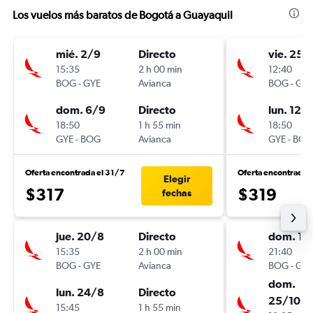
Los vuelos más baratos de Bogotá a Guayaquil
mié. 2/9
Directo
vie. 25/
15:35
2 h 00 min
12:40
BOG
-
GYE
Avianca
BOG
-
GYE
dom. 6/9
Directo
lun. 12/
18:50
1 h 55 min
18:50
GYE
-
BOG
Avianca
GYE
-
BOG
Oferta encontrada el 31/7
Oferta encontrada 
Elegir
$317
$319
fechas
jue. 20/8
Directo
dom. 18
15:35
2 h 00 min
21:40
BOG
-
GYE
Avianca
BOG
-
GYE
dom.
lun. 24/8
Directo
25/10
15:45
1 h 55 min