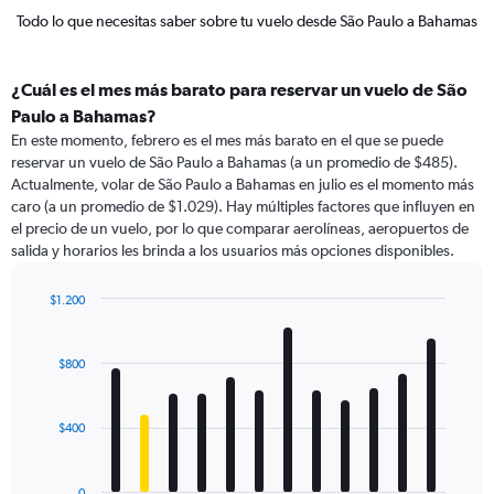
Todo lo que necesitas saber sobre tu vuelo desde São Paulo a Bahamas
¿Cuál es el mes más barato para reservar un vuelo de São
Paulo a Bahamas?
En este momento, febrero es el mes más barato en el que se puede
reservar un vuelo de São Paulo a Bahamas (a un promedio de $485).
Actualmente, volar de São Paulo a Bahamas en julio es el momento más
caro (a un promedio de $1.029). Hay múltiples factores que influyen en
el precio de un vuelo, por lo que comparar aerolíneas, aeropuertos de
salida y horarios les brinda a los usuarios más opciones disponibles.
$1.200
Bar
Chart
graphic.
chart
with
$800
12
bars.
$400
The
chart
has
0