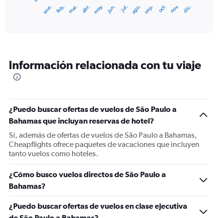
1
ene.
feb.
mar.
abr.
may.
jun.
jul.
ago.
sep.
oct.
nov.
dic.
X
End
of
axis
interactive
displaying
chart
categories.
Range:
12
Información relacionada con tu viaje
categories.
The
chart
has
1
¿Puedo buscar ofertas de vuelos de São Paulo a
Y
Bahamas que incluyan reservas de hotel?
axis
displaying
Sí, además de ofertas de vuelos de São Paulo a Bahamas,
values.
Cheapflights ofrece paquetes de vacaciones que incluyen
Range:
tanto vuelos como hoteles.
0
to
¿Cómo busco vuelos directos de São Paulo a
1200.
Bahamas?
¿Puedo buscar ofertas de vuelos en clase ejecutiva
de São Paulo a Bahamas?