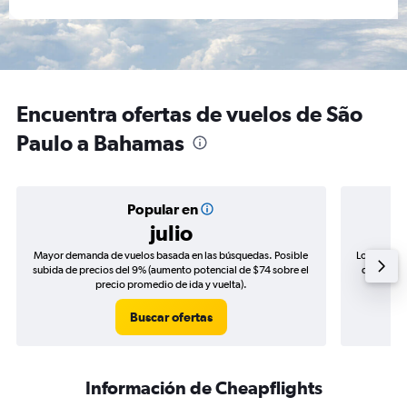
Encuentra ofertas de vuelos de São
Paulo a Bahamas
Popular en
julio
Mayor demanda de vuelos basada en las búsquedas. Posible
Los precio
subida de precios del 9% (aumento potencial de $74 sobre el
de precios
precio promedio de ida y vuelta).
Buscar ofertas
Información de Cheapflights