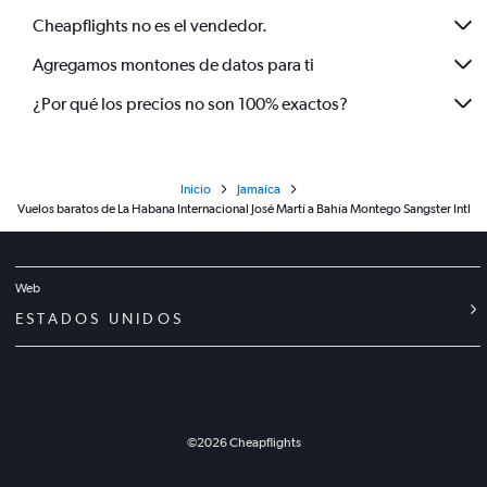
Cheapflights no es el vendedor.
Agregamos montones de datos para ti
¿Por qué los precios no son 100% exactos?
Inicio
Jamaica
Vuelos baratos de La Habana Internacional José Martí a Bahía Montego Sangster Intl
Web
ESTADOS UNIDOS
©
2026
Cheapflights