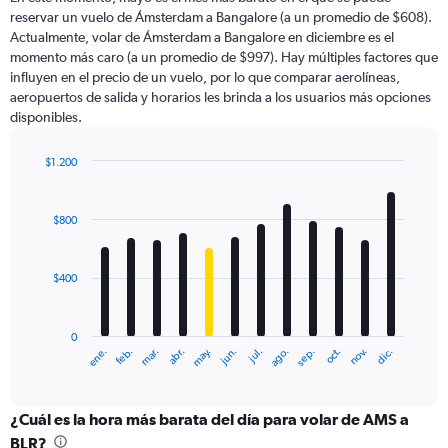
categories.
reservar un vuelo de Ámsterdam a Bangalore (a un promedio de $608).
The
Actualmente, volar de Ámsterdam a Bangalore en diciembre es el
chart
momento más caro (a un promedio de $997). Hay múltiples factores que
has
influyen en el precio de un vuelo, por lo que comparar aerolíneas,
1
aeropuertos de salida y horarios les brinda a los usuarios más opciones
Y
disponibles.
axis
displaying
values.
$1.200
Range:
Bar
Chart
0
graphic.
chart
with
to
$800
12
1800.
bars.
$400
The
chart
has
0
1
ene.
feb.
mar.
abr.
may.
jun.
jul.
ago.
sep.
oct.
nov.
dic.
X
End
of
axis
interactive
displaying
chart
categories.
¿Cuál es la hora más barata del día para volar de AMS a
Range:
BLR?