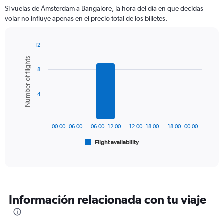
12
Si vuelas de Ámsterdam a Bangalore, la hora del día en que decidas
categories.
volar no influye apenas en el precio total de los billetes.
The
chart
has
12
1
Bar
Chart
Number of flights
Y
graphic.
chart
axis
8
with
6
displaying
bars.
values.
4
Range:
The
0
chart
to
has
1200.
00:00 - 06:00
06:00 - 12:00
12:00 - 18:00
18:00 - 00:00
1
Flight availability
X
End
of
axis
interactive
displaying
chart
categories.
Range:
6
Información relacionada con tu viaje
categories.
The
chart