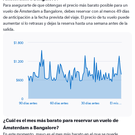
Para asegurarte de que obtengas el precio más barato posible para un
vuelo de Ámsterdam a Bangalore, debes reservar con al menos 49 días
de anticipación a la fecha prevista del viaje. El precio de tu vuelo puede
aumentar si lo retrasas y dejas la reserva hasta una semana antes de la
salida.
$1.800
Chart
Chart
graphic.
with
91
$1.200
data
points.
The
$600
chart
has
1
0
X
End
90 días antes
60 días antes
30 días antes
El mis…
of
axis
interactive
displaying
chart
categories.
¿Cuál es el mes más barato para reservar un vuelo de
Range:
Ámsterdam a Bangalore?
91
En este momento, mayo es el mes más barato en el que se puede