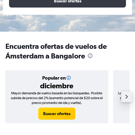
Buscar ofertas
Encuentra ofertas de vuelos de
Ámsterdam a Bangalore
Popular en
diciembre
Mayor demanda de vuelos basada en las búsquedas. Posible
Los precio
subida de precios del 2% (aumento potencial de $20 sobre el
de precios
precio promedio de ida y vuelta).
Buscar ofertas