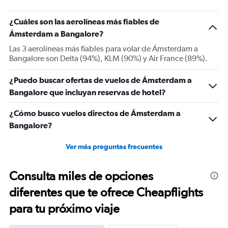
has
1
¿Cuáles son las aerolíneas más fiables de
Y
Ámsterdam a Bangalore?
axis
displaying
Las 3 aerolíneas más fiables para volar de Ámsterdam a
Number
Bangalore son Delta (94%), KLM (90%) y Air France (89%).
of
flights.
¿Puedo buscar ofertas de vuelos de Ámsterdam a
Range:
Bangalore que incluyan reservas de hotel?
0
to
12.
¿Cómo busco vuelos directos de Ámsterdam a
Bangalore?
Ver más preguntas frecuentes
Consulta miles de opciones
diferentes que te ofrece Cheapflights
para tu próximo viaje