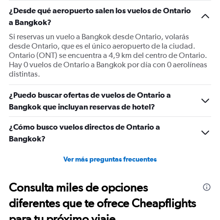
1
¿Desde qué aeropuerto salen los vuelos de Ontario
Y
a Bangkok?
axis
displaying
Si reservas un vuelo a Bangkok desde Ontario, volarás
values.
desde Ontario, que es el único aeropuerto de la ciudad.
Range:
Ontario (ONT) se encuentra a 4,9 km del centro de Ontario.
0
Hay 0 vuelos de Ontario a Bangkok por día con 0 aerolíneas
to
distintas.
1800.
¿Puedo buscar ofertas de vuelos de Ontario a
Bangkok que incluyan reservas de hotel?
¿Cómo busco vuelos directos de Ontario a
Bangkok?
Ver más preguntas frecuentes
Consulta miles de opciones
diferentes que te ofrece Cheapflights
para tu próximo viaje