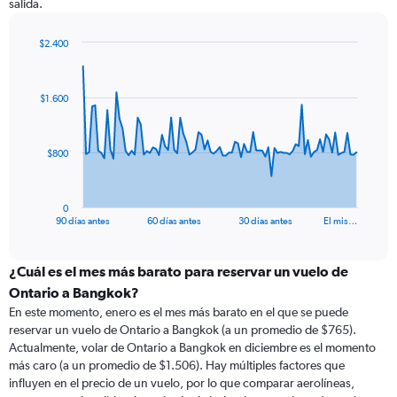
salida.
$2.400
Chart
Chart
graphic.
with
91
$1.600
data
points.
The
$800
chart
has
1
0
X
End
90 días antes
60 días antes
30 días antes
El mis…
of
axis
interactive
displaying
chart
categories.
¿Cuál es el mes más barato para reservar un vuelo de
Range:
Ontario a Bangkok?
91
En este momento, enero es el mes más barato en el que se puede
categories.
reservar un vuelo de Ontario a Bangkok (a un promedio de $765).
The
Actualmente, volar de Ontario a Bangkok en diciembre es el momento
chart
más caro (a un promedio de $1.506). Hay múltiples factores que
has
influyen en el precio de un vuelo, por lo que comparar aerolíneas,
1