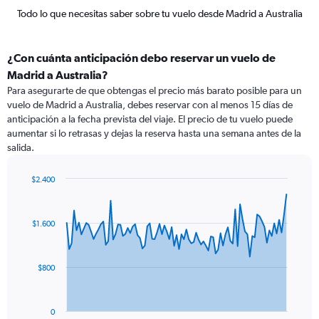
Todo lo que necesitas saber sobre tu vuelo desde Madrid a Australia
¿Con cuánta anticipación debo reservar un vuelo de
Madrid a Australia?
Para asegurarte de que obtengas el precio más barato posible para un
vuelo de Madrid a Australia, debes reservar con al menos 15 días de
anticipación a la fecha prevista del viaje. El precio de tu vuelo puede
aumentar si lo retrasas y dejas la reserva hasta una semana antes de la
salida.
$2.400
Chart
Chart
graphic.
with
91
$1.600
data
points.
The
$800
chart
has
1
0