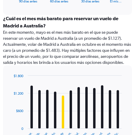
X
End
90 días antes
60 días antes
30 días antes
El mis…
of
axis
interactive
displaying
chart
categories.
¿Cuál es el mes más barato para reservar un vuelo de
Range:
Madrid a Australia?
91
En este momento, mayo es el mes más barato en el que se puede
categories.
reservar un vuelo de Madrid a Australia (a un promedio de $1.127).
The
Actualmente, volar de Madrid a Australia en octubre es el momento más
chart
caro (a un promedio de $1.483). Hay múltiples factores que influyen en
has
el precio de un vuelo, por lo que comparar aerolíneas, aeropuertos de
1
salida y horarios les brinda a los usuarios más opciones disponibles.
Y
axis
displaying
$1.800
values.
Bar
Chart
Range:
graphic.
chart
with
0
$1.200
12
to
bars.
2400.
$600
The
chart
has
0
1
ene.
feb.
mar.
abr.
may.
jun.
jul.
ago.
sep.
oct.
nov.
dic.