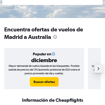
Encuentra ofertas de vuelos de
Madrid a Australia
Popular en
diciembre
Mayor demanda de vuelos basada en las búsquedas. Posible
Los precio
subida de precios del 3% (aumento potencial de $50 sobre el
de precio
precio promedio de ida y vuelta).
Buscar ofertas
Información de Cheapflights