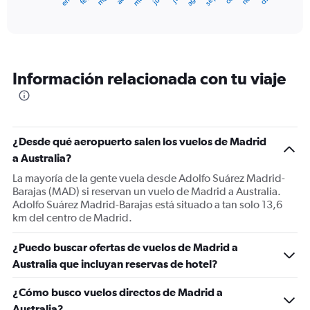
X
End
of
axis
interactive
displaying
chart
categories.
Range:
12
Información relacionada con tu viaje
categories.
The
chart
has
1
¿Desde qué aeropuerto salen los vuelos de Madrid
Y
a Australia?
axis
displaying
La mayoría de la gente vuela desde Adolfo Suárez Madrid-
values.
Barajas (MAD) si reservan un vuelo de Madrid a Australia.
Range:
Adolfo Suárez Madrid-Barajas está situado a tan solo 13,6
0
km del centro de Madrid.
to
1800.
¿Puedo buscar ofertas de vuelos de Madrid a
Australia que incluyan reservas de hotel?
¿Cómo busco vuelos directos de Madrid a
Australia?