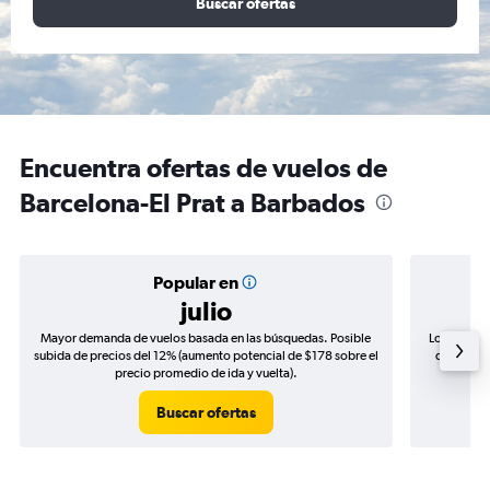
Buscar ofertas
Encuentra ofertas de vuelos de
Barcelona-El Prat a Barbados
Popular en
julio
Mayor demanda de vuelos basada en las búsquedas. Posible
Los precio
subida de precios del 12% (aumento potencial de $178 sobre el
de precios
precio promedio de ida y vuelta).
Buscar ofertas