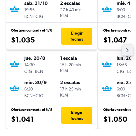
sáb. 31/10
2 escalas
mié. 4/1
19:55
27 h 40 min
6:00
-
KLM
-
BCN
CTG
BCN
CTG
Oferta encontrada el 4/8
Oferta encontrada 
Elegir
$1.035
$1.047
fechas
jue. 20/8
1 escala
lun. 26/
14:30
15 h 20 min
18:55
-
KLM
-
CTG
BCN
CTG
BCN
mié. 30/9
2 escalas
vie. 27/
6:20
17 h 25 min
6:00
-
KLM
-
BCN
CTG
BCN
CTG
Oferta encontrada el 6/8
Oferta encontrada 
Elegir
$1.041
$1.050
fechas