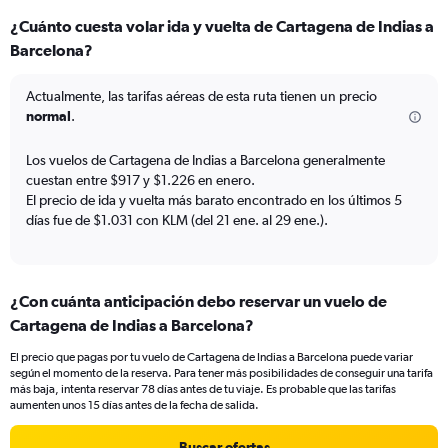
categories.
¿Cuánto cuesta volar ida y vuelta de Cartagena de Indias a
Range:
Barcelona?
12
categories.
The
Actualmente, las tarifas aéreas de esta ruta tienen un precio
chart
normal
.
has
1
Los vuelos de Cartagena de Indias a Barcelona generalmente
Y
cuestan entre $917 y $1.226 en enero.
axis
El precio de ida y vuelta más barato encontrado en los últimos 5
displaying
días fue de $1.031 con KLM (del 21 ene. al 29 ene.).
values.
Range:
0
to
1500.
¿Con cuánta anticipación debo reservar un vuelo de
Cartagena de Indias a Barcelona?
El precio que pagas por tu vuelo de Cartagena de Indias a Barcelona puede variar
según el momento de la reserva. Para tener más posibilidades de conseguir una tarifa
más baja, intenta reservar 78 días antes de tu viaje. Es probable que las tarifas
aumenten unos 15 días antes de la fecha de salida.
Buscar ofertas