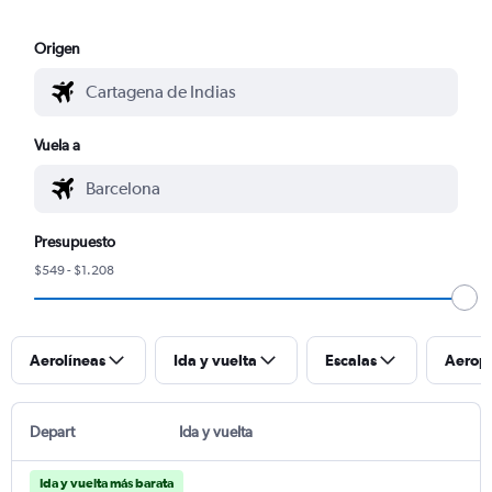
Origen
Vuela a
Presupuesto
$549 - $1.208
Aerolíneas
Ida y vuelta
Escalas
Aerop
Depart
Ida y vuelta
Ida y vuelta más barata