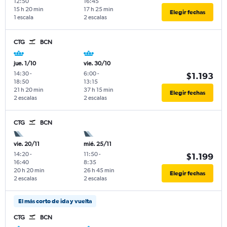
12:50
16:45
15 h 20 min
17 h 25 min
Elegir fechas
1 escala
2 escalas
CTG
BCN
jue. 1/10
vie. 30/10
14:30
-
6:00
-
$1.193
18:50
13:15
21 h 20 min
37 h 15 min
Elegir fechas
2 escalas
2 escalas
CTG
BCN
vie. 20/11
mié. 25/11
14:20
-
11:50
-
$1.199
16:40
8:35
20 h 20 min
26 h 45 min
Elegir fechas
2 escalas
2 escalas
El más corto de ida y vuelta
CTG
BCN