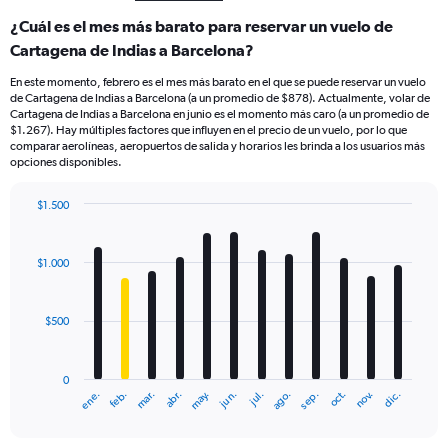
¿Cuál es el mes más barato para reservar un vuelo de
Cartagena de Indias a Barcelona?
En este momento, febrero es el mes más barato en el que se puede reservar un vuelo
de Cartagena de Indias a Barcelona (a un promedio de $878). Actualmente, volar de
Cartagena de Indias a Barcelona en junio es el momento más caro (a un promedio de
$1.267). Hay múltiples factores que influyen en el precio de un vuelo, por lo que
comparar aerolíneas, aeropuertos de salida y horarios les brinda a los usuarios más
opciones disponibles.
$1.500
Bar
Chart
graphic.
chart
with
$1.000
12
bars.
$500
The
chart
has
0
1
mar.
jun.
sep.
dic.
ene.
abr.
jul.
oct.
feb.
may.
ago.
nov.
X
End
of
axis
interactive
displaying
chart