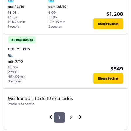
mar. 13/10
dom. 25/10
18:05
-
6:00
-
$1.208
14:30
17:35
13 h 25 min
17 h 35 min
Elegir fechas
1 escala
2 escalas
Ida más barata
CTG
BCN
mié. 7/10
18:00
-
$549
22:00
45 h 00 min
Elegir fechas
3 escalas
Mostrando 1-10 de 19 resultados
Precio más barato
1
2