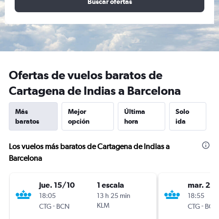
Buscar ofertas
Ofertas de vuelos baratos de
Cartagena de Indias a Barcelona
Más
Mejor
Última
Solo
baratos
opción
hora
ida
Los vuelos más baratos de Cartagena de Indias a
Barcelona
jue. 15/10
1 escala
mar. 27
18:05
13 h 25 min
18:55
-
KLM
-
CTG
BCN
CTG
BCN