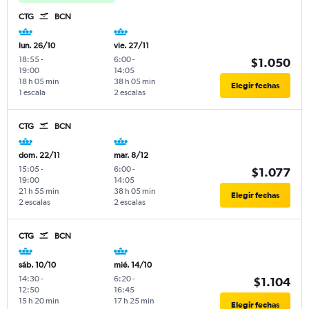
CTG
BCN
lun. 26/10
vie. 27/11
18:55
-
6:00
-
$1.050
19:00
14:05
18 h 05 min
38 h 05 min
Elegir fechas
1 escala
2 escalas
CTG
BCN
dom. 22/11
mar. 8/12
15:05
-
6:00
-
$1.077
19:00
14:05
21 h 55 min
38 h 05 min
Elegir fechas
2 escalas
2 escalas
CTG
BCN
sáb. 10/10
mié. 14/10
14:30
-
6:20
-
$1.104
12:50
16:45
15 h 20 min
17 h 25 min
Elegir fechas