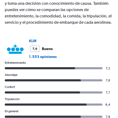
y toma una decisión con conocimiento de causa. También
Y
axis
puedes ver cómo se comparan las opciones de
displaying
entretenimiento, la comodidad, la comida, la tripulación, el
values.
servicio y el procedimiento de embarque de cada aerolínea.
Range:
0
to
1800.
KLM
Bueno
7,8
1.553 opiniones
Entretenimiento
7,2
Abordaje
7,8
Confort
7,7
Tripulación
8,4
En general
7,8