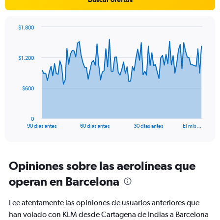
$1.800
Chart
Chart
graphic.
with
91
$1.200
data
points.
The
$600
chart
has
1
0
X
End
90 días antes
60 días antes
30 días antes
El mis…
of
axis
interactive
displaying
chart
categories.
Range:
Opiniones sobre las aerolíneas que
91
operan en Barcelona
categories.
The
chart
Lee atentamente las opiniones de usuarios anteriores que
has
han volado con KLM desde Cartagena de Indias a Barcelona
1