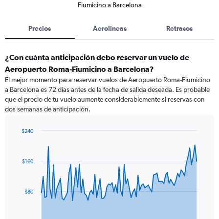
Fiumicino a Barcelona
Precios
Aerolíneas
Retrasos
¿Con cuánta anticipación debo reservar un vuelo de
Aeropuerto Roma-Fiumicino a Barcelona?
El mejor momento para reservar vuelos de Aeropuerto Roma-Fiumicino
a Barcelona es 72 días antes de la fecha de salida deseada. Es probable
que el precio de tu vuelo aumente considerablemente si reservas con
dos semanas de anticipación.
$240
Chart
Chart
graphic.
with
91
$160
data
points.
The
$80
chart
has
1