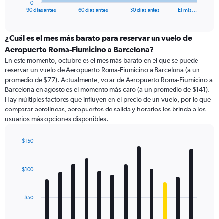
0
X
End
90 días antes
60 días antes
30 días antes
El mis…
of
axis
interactive
displaying
chart
categories.
¿Cuál es el mes más barato para reservar un vuelo de
Range:
Aeropuerto Roma-Fiumicino a Barcelona?
91
En este momento, octubre es el mes más barato en el que se puede
categories.
reservar un vuelo de Aeropuerto Roma-Fiumicino a Barcelona (a un
The
promedio de $77). Actualmente, volar de Aeropuerto Roma-Fiumicino a
chart
Barcelona en agosto es el momento más caro (a un promedio de $141).
has
Hay múltiples factores que influyen en el precio de un vuelo, por lo que
1
comparar aerolíneas, aeropuertos de salida y horarios les brinda a los
Y
usuarios más opciones disponibles.
axis
displaying
values.
$150
Range:
Bar
Chart
0
graphic.
chart
with
to
$100
12
240.
bars.
$50
The
chart