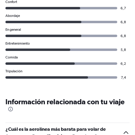
Confort
6,7
Abordaje
6,8
En general
6,8
Entretenimiento
5,8
Comida
6,2
Tripulación
7,4
Información relacionada con tu viaje
¿Cuál es la aerolínea más barata para volar de