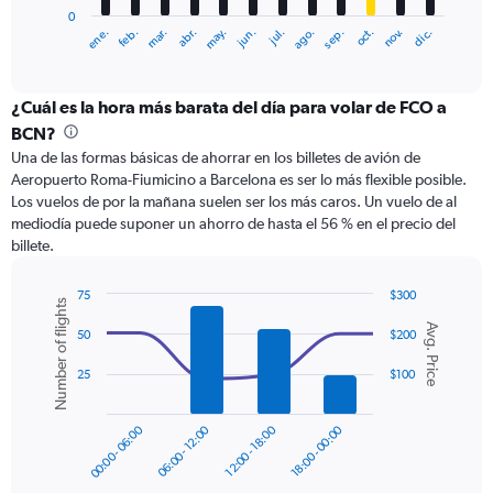
has
0
1
ene.
feb.
mar.
abr.
may.
jun.
jul.
ago.
sep.
oct.
nov.
dic.
X
End
of
axis
interactive
displaying
chart
categories.
¿Cuál es la hora más barata del día para volar de FCO a
Range:
BCN?
12
Una de las formas básicas de ahorrar en los billetes de avión de
categories.
Aeropuerto Roma-Fiumicino a Barcelona es ser lo más flexible posible.
The
Los vuelos de por la mañana suelen ser los más caros. Un vuelo de al
chart
mediodía puede suponer un ahorro de hasta el 56 % en el precio del
has
billete.
1
Y
axis
75
$300
Number of flights
displaying
Combination
Chart
Avg. Price
graphic.
chart
values.
50
$200
with
Range:
2
0
25
$100
data
to
series.
150.
00:00 - 06:00
06:00 - 12:00
12:00 - 18:00
18:00 - 00:00
The
chart
has