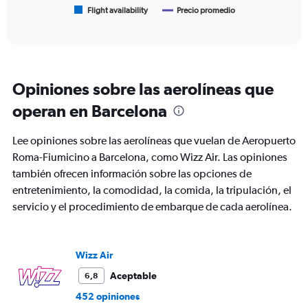
1
Flight availability
Precio promedio
End
of
X
interactive
axis
chart
displaying
categories.
Range:
Opiniones sobre las aerolíneas que
6
categories.
operan en Barcelona
The
chart
Lee opiniones sobre las aerolíneas que vuelan de Aeropuerto
has
2
Roma-Fiumicino a Barcelona, como Wizz Air. Las opiniones
Y
también ofrecen información sobre las opciones de
axes
entretenimiento, la comodidad, la comida, la tripulación, el
displaying
servicio y el procedimiento de embarque de cada aerolínea.
Avg.
Price
and
Number
Wizz Air
of
flights.
Aceptable
6,8
452 opiniones