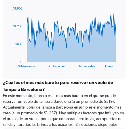
$1.800
Chart
Chart
graphic.
with
91
$1.200
data
points.
The
$600
chart
has
1
0
X
End
90 días antes
60 días antes
30 días antes
El mis…
of
axis
interactive
displaying
chart
categories.
¿Cuál es el mes más barato para reservar un vuelo de
Range:
Tampa a Barcelona?
91
En este momento, febrero es el mes más barato en el que se puede
categories.
reservar un vuelo de Tampa a Barcelona (a un promedio de $519).
The
Actualmente, volar de Tampa a Barcelona en junio es el momento más
chart
caro (a un promedio de $1.257). Hay múltiples factores que influyen en
has
el precio de un vuelo, por lo que comparar aerolíneas, aeropuertos de
1
salida y horarios les brinda a los usuarios más opciones disponibles.
Y