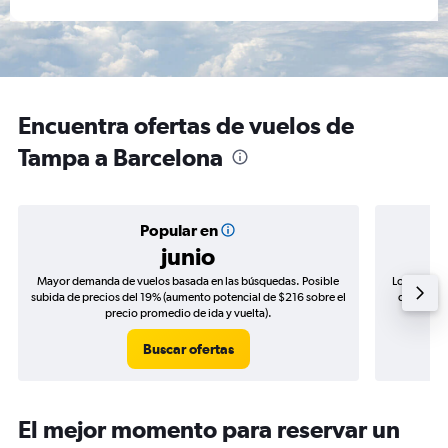
Encuentra ofertas de vuelos de
Tampa a Barcelona
Popular en
junio
Mayor demanda de vuelos basada en las búsquedas. Posible
Los precio
subida de precios del 19% (aumento potencial de $216 sobre el
de precios
precio promedio de ida y vuelta).
Buscar ofertas
El mejor momento para reservar un