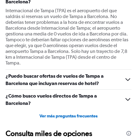
Barcelona?
axis
displaying
Internacional de Tampa (TPA) es el aeropuerto del que
values.
saldrás si reservas un vuelo de Tampa a Barcelona. No
Range:
deberías tener problemas a la hora de encontrar vuelos a
0
Barcelona desde Internacional de Tampa; el aeropuerto
to
gestiona una media de 0 vuelos de ida a Barcelona por día.
1500.
Tampoco te deberían faltar opciones de aerolíneas entre las
que elegir, ya que 0 aerolíneas operan vuelos desde el
aeropuerto Tampa a Barcelona. Solo hay un trayecto de 7,8
km a Internacional de Tampa (TPA) desde el centro de
Tampa.
¿Puedo buscar ofertas de vuelos de Tampa a
Barcelona que incluyan reservas de hotel?
¿Cómo busco vuelos directos de Tampa a
Barcelona?
Ver más preguntas frecuentes
Consulta miles de opciones