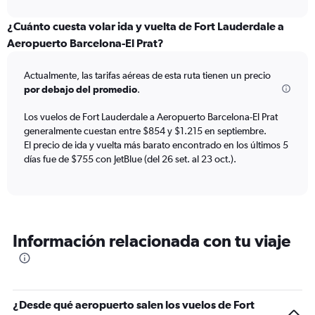
interactive
displaying
chart
categories.
¿Cuánto cuesta volar ida y vuelta de Fort Lauderdale a
Range:
Aeropuerto Barcelona-El Prat?
12
categories.
Actualmente, las tarifas aéreas de esta ruta tienen un precio
The
por debajo del promedio
.
chart
has
Los vuelos de Fort Lauderdale a Aeropuerto Barcelona-El Prat
1
generalmente cuestan entre $854 y $1.215 en septiembre.
Y
axis
El precio de ida y vuelta más barato encontrado en los últimos 5
displaying
días fue de $755 con JetBlue (del 26 set. al 23 oct.).
values.
Range:
0
to
1500.
Información relacionada con tu viaje
¿Desde qué aeropuerto salen los vuelos de Fort