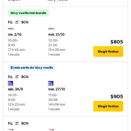
Ida y vuelta más barata
FLL
BCN
vie. 2/10
mié. 21/10
10:00
-
12:50
-
$805
9:45
21:50
17 h 45 min
15 h 00 min
Elegir fechas
1 escala
1 escala
El más corto de ida y vuelta
FLL
BCN
sáb. 26/9
mar. 27/10
14:35
-
11:00
-
$905
9:00
20:06
12 h 25 min
14 h 06 min
Elegir fechas
1 escala
1 escala
FLL
BCN