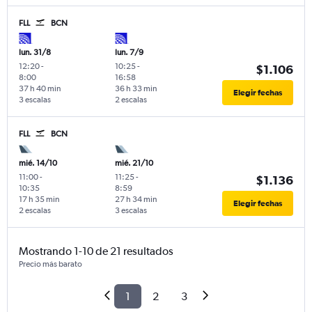
FLL
BCN
lun. 31/8
lun. 7/9
12:20
-
10:25
-
$1.106
8:00
16:58
37 h 40 min
36 h 33 min
Elegir fechas
3 escalas
2 escalas
FLL
BCN
mié. 14/10
mié. 21/10
11:00
-
11:25
-
$1.136
10:35
8:59
17 h 35 min
27 h 34 min
Elegir fechas
2 escalas
3 escalas
Mostrando 1-10 de 21 resultados
Precio más barato
1
2
3