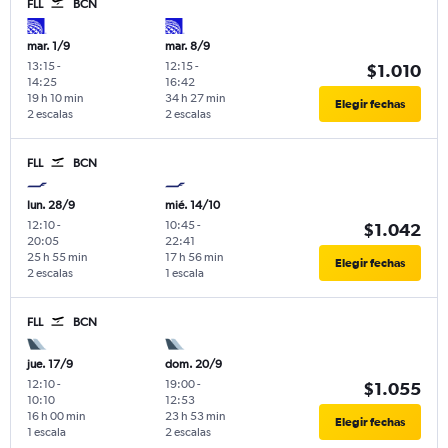
FLL
BCN
mar. 1/9
mar. 8/9
13:15
-
12:15
-
$1.010
14:25
16:42
19 h 10 min
34 h 27 min
Elegir fechas
2 escalas
2 escalas
FLL
BCN
lun. 28/9
mié. 14/10
12:10
-
10:45
-
$1.042
20:05
22:41
25 h 55 min
17 h 56 min
Elegir fechas
2 escalas
1 escala
FLL
BCN
jue. 17/9
dom. 20/9
12:10
-
19:00
-
$1.055
10:10
12:53
16 h 00 min
23 h 53 min
Elegir fechas
1 escala
2 escalas