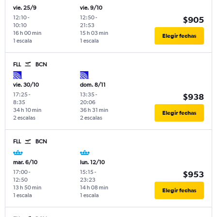
vie. 25/9
vie. 9/10
12:10
-
12:50
-
$905
10:10
21:53
16 h 00 min
15 h 03 min
Elegir fechas
1 escala
1 escala
FLL
BCN
vie. 30/10
dom. 8/11
17:25
-
13:35
-
$938
8:35
20:06
34 h 10 min
36 h 31 min
Elegir fechas
2 escalas
2 escalas
FLL
BCN
mar. 6/10
lun. 12/10
17:00
-
15:15
-
$953
12:50
23:23
13 h 50 min
14 h 08 min
Elegir fechas
1 escala
1 escala