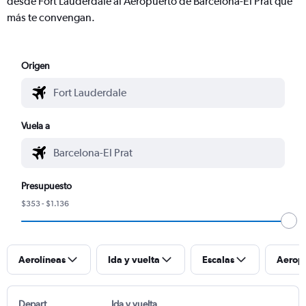
desde Fort Lauderdale al Aeropuerto de Barcelona-El Prat que
más te convengan.
Origen
Vuela a
Presupuesto
$353 - $1.136
Aerolíneas
Ida y vuelta
Escalas
Aerop
Depart
Ida y vuelta