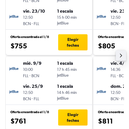
-
JetBlue
-
FLL
BCN
FLL
BCN
vie. 23/10
1 escala
vie. 23/
12:50
15 h 00 min
12:50
-
JetBlue
-
BCN
FLL
BCN
FLL
Oferta encontrada el 1/8
Oferta encontrada e
Elegir
$755
$805
fechas
mié. 9/9
1 escala
vie. 4/9
10:00
17 h 45 min
14:36
-
JetBlue
-
FLL
BCN
FLL
BCN
vie. 25/9
1 escala
dom. 20
12:50
14 h 46 min
12:50
-
JetBlue
-
BCN
FLL
BCN
FLL
Oferta encontrada el 1/8
Oferta encontrada 
Elegir
$761
$811
fechas