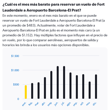
¿Cuál es el mes más barato para reservar un vuelo de Fort
Lauderdale a Aeropuerto Barcelona-El Prat?
En este momento, enero es el mes más barato en el que se puede
reservar un vuelo de Fort Lauderdale a Aeropuerto Barcelona-El Prat (a
un promedio de $483). Actualmente, volar de Fort Lauderdale a
Aeropuerto Barcelona-El Prat en julio es el momento más caro (a un
promedio de $1.152). Hay múltiples factores que influyen en el precio de
un vuelo, por lo que comparar aerolíneas, aeropuertos de salida y
horarios les brinda a los usuarios más opciones disponibles.
$1.500
Bar
Chart
graphic.
chart
with
$1.000
12
bars.
$500
The
chart
has
0
1
ene.
feb.
mar.
abr.
may.
jun.
jul.
ago.
sep.
oct.
nov.
dic.
X
End
of
axis