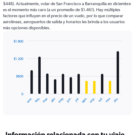
$448). Actualmente, volar de San Francisco a Barranquilla en diciembre
es el momento más caro (a un promedio de $1.461). Hay múltiples
factores que influyen en el precio de un vuelo, por lo que comparar
aerolíneas, aeropuertos de salida y horarios les brinda a los usuarios
más opciones disponibles.
$1.800
Bar
Chart
graphic.
chart
with
$1.200
12
bars.
$600
The
chart
has
0
1
ene.
feb.
mar.
abr.
may.
jun.
jul.
ago.
sep.
oct.
nov.
dic.
X
End
of
axis
interactive
displaying
chart
categories.
Range:
12
Información relacionada con tu viaje