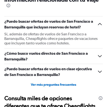
categories.
The
chart
has
1
¿Puedo buscar ofertas de vuelos de San Francisco a
Y
Barranquilla que incluyan reservas de hotel?
axis
displaying
Sí, además de ofertas de vuelos de San Francisco a
values.
Barranquilla, Cheapflights ofrece paquetes de vacaciones
Range:
que incluyen tanto vuelos como hoteles.
0
to
¿Cómo busco vuelos directos de San Francisco a
1800.
Barranquilla?
¿Puedo buscar ofertas de vuelos en clase ejecutiva
de San Francisco a Barranquilla?
Ver más preguntas frecuentes
Consulta miles de opciones
diferentes que te ofrece Cheapflights