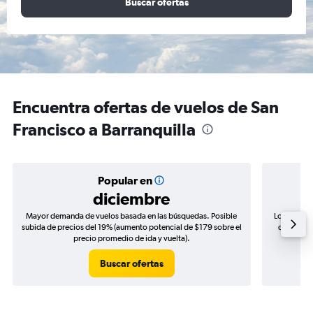
Buscar ofertas
Encuentra ofertas de vuelos de San
Francisco a Barranquilla
Popular en
diciembre
Mayor demanda de vuelos basada en las búsquedas. Posible
Los precio
subida de precios del 19% (aumento potencial de $179 sobre el
de precios
precio promedio de ida y vuelta).
Buscar ofertas