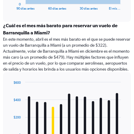
1
0
X
End
90 días antes
60 días antes
30 días antes
El mis…
of
axis
interactive
displaying
chart
categories.
¿Cuál es el mes más barato para reservar un vuelo de
Range:
Barranquilla a Miami?
91
En este momento, abril es el mes más barato en el que se puede reservar
categories.
un vuelo de Barranquilla a Miami (a un promedio de $322).
The
Actualmente, volar de Barranquilla a Miami en diciembre es el momento
chart
más caro (a un promedio de $479). Hay múltiples factores que influyen
has
en el precio de un vuelo, por lo que comparar aerolíneas, aeropuertos
1
de salida y horarios les brinda a los usuarios más opciones disponibles.
Y
axis
displaying
$600
values.
Bar
Chart
Range:
graphic.
chart
with
0
$400
12
to
bars.
750.
$200
The
chart
has