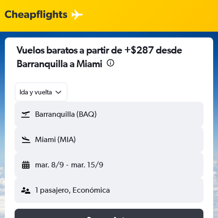
Vuelos baratos a partir de +$287 desde
Barranquilla a Miami
Ida y vuelta
Barranquilla (BAQ)
Miami (MIA)
mar. 8/9
-
mar. 15/9
1 pasajero, Económica