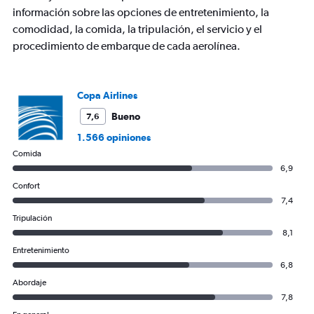
información sobre las opciones de entretenimiento, la
comodidad, la comida, la tripulación, el servicio y el
procedimiento de embarque de cada aerolínea.
Copa Airlines
Bueno
7,6
1.566 opiniones
Comida
6,9
Confort
7,4
Tripulación
8,1
Entretenimiento
6,8
Abordaje
7,8