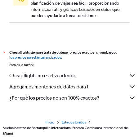
planificación de viajes sea fácil, proporcionando
información útil y gráficos basados en datos que
pueden ayudarte a tomar decisiones.
Cheapflights siempre trata de obtener precios exactos, sin embargo,
*
los precios no están garantizados
.
Esta es la razón:
Cheapflights no es el vendedor.
Agregamos montones de datos para ti
¿Por qué los precios no son 100% exactos?
Inicio
Estados Unidos
Vuelos baratos de Barranquilla Internacional Ernesto Cortissoz a Internacional de
Miami