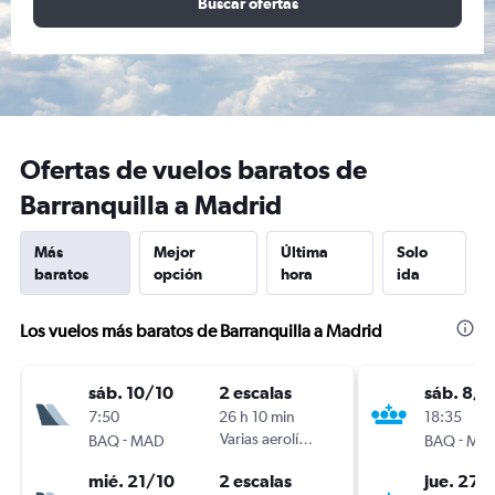
Buscar ofertas
Ofertas de vuelos baratos de
Barranquilla a Madrid
Más
Mejor
Última
Solo
baratos
opción
hora
ida
Los vuelos más baratos de Barranquilla a Madrid
sáb. 10/10
2 escalas
sáb. 8/8
7:50
26 h 10 min
18:35
-
Varias aerolíneas
-
BAQ
MAD
BAQ
MA
mié. 21/10
2 escalas
jue. 27/