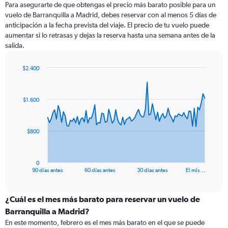
Para asegurarte de que obtengas el precio más barato posible para un
vuelo de Barranquilla a Madrid, debes reservar con al menos 5 días de
anticipación a la fecha prevista del viaje. El precio de tu vuelo puede
aumentar si lo retrasas y dejas la reserva hasta una semana antes de la
salida.
$2.400
Chart
Chart
graphic.
with
91
$1.600
data
points.
The
$800
chart
has
1
0
X
End
90 días antes
60 días antes
30 días antes
El mis…
of
axis
interactive
displaying
chart
categories.
¿Cuál es el mes más barato para reservar un vuelo de
Range:
Barranquilla a Madrid?
91
En este momento, febrero es el mes más barato en el que se puede
categories.