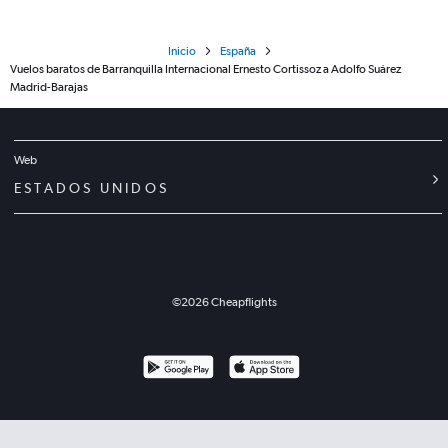
Inicio
España
Vuelos baratos de Barranquilla Internacional Ernesto Cortissoz a Adolfo Suárez
Madrid-Barajas
Web
ESTADOS UNIDOS
©
2026
Cheapflights