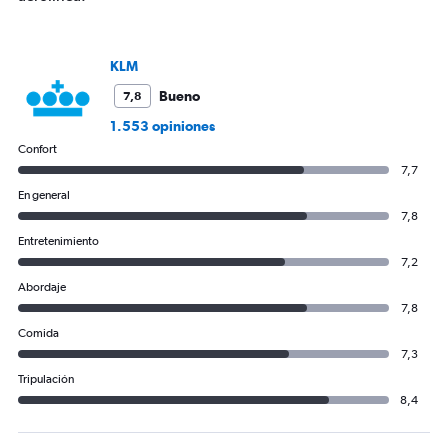
KLM
Bueno
7,8
1.553 opiniones
Confort
7,7
En general
7,8
Entretenimiento
7,2
Abordaje
7,8
Comida
7,3
Tripulación
8,4