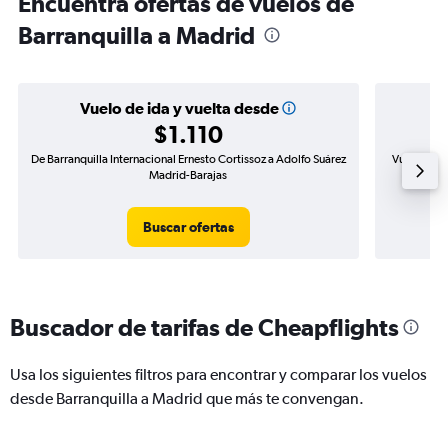
Encuentra ofertas de vuelos de
Barranquilla a Madrid
Vuelo de ida y vuelta desde
$1.110
De Barranquilla Internacional Ernesto Cortissoz a Adolfo Suárez
Vuelo de id
Madrid-Barajas
Buscar ofertas
Buscador de tarifas de Cheapflights
Usa los siguientes filtros para encontrar y comparar los vuelos
desde Barranquilla a Madrid que más te convengan.