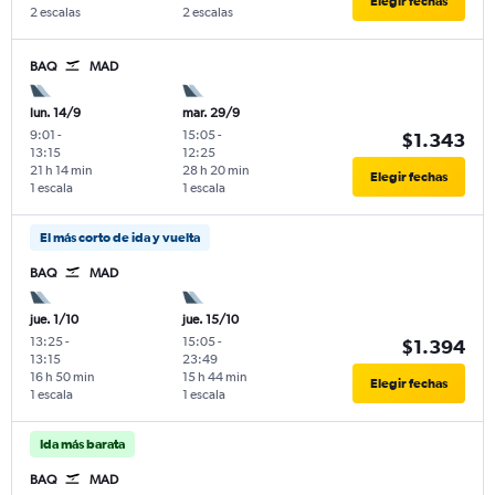
Elegir fechas
2 escalas
2 escalas
BAQ
MAD
lun. 14/9
mar. 29/9
9:01
-
15:05
-
$1.343
13:15
12:25
21 h 14 min
28 h 20 min
Elegir fechas
1 escala
1 escala
El más corto de ida y vuelta
BAQ
MAD
jue. 1/10
jue. 15/10
13:25
-
15:05
-
$1.394
13:15
23:49
16 h 50 min
15 h 44 min
Elegir fechas
1 escala
1 escala
Ida más barata
BAQ
MAD