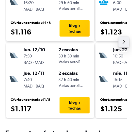
16:20
29 h 50 min
6:00
-
Varias aerolíneas
-
MAD
BAQ
MAD
BA
Oferta encontrada el 4/8
Oferta encontrada e
Elegir
$1.116
$1.123
fechas
lun. 12/10
2 escalas
jue. 22/
7:50
33 h 30 min
10:50
-
Varias aerolíneas
-
BAQ
MAD
BAQ
MA
jue. 12/11
2 escalas
mié. 11/
7:40
37 h 40 min
15:15
-
Varias aerolíneas
-
MAD
BAQ
MAD
BA
Oferta encontrada el 1/8
Oferta encontrada e
Elegir
$1.117
$1.125
fechas