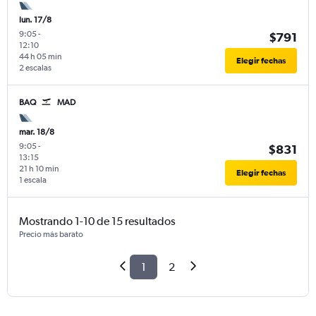
lun. 17/8
9:05
-
$791
12:10
44 h 05 min
Elegir fechas
2 escalas
BAQ
MAD
mar. 18/8
9:05
-
$831
13:15
21 h 10 min
Elegir fechas
1 escala
Mostrando 1-10 de 15 resultados
Precio más barato
1
2