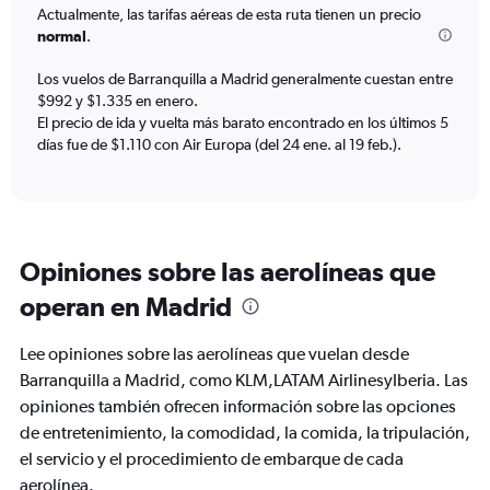
Actualmente, las tarifas aéreas de esta ruta tienen un precio
The
normal
.
chart
has
Los vuelos de Barranquilla a Madrid generalmente cuestan entre
1
$992 y $1.335 en enero.
Y
axis
El precio de ida y vuelta más barato encontrado en los últimos 5
displaying
días fue de $1.110 con Air Europa (del 24 ene. al 19 feb.).
values.
Range:
0
to
1500.
Opiniones sobre las aerolíneas que
operan en Madrid
Lee opiniones sobre las aerolíneas que vuelan desde
Barranquilla a Madrid, como KLM,LATAM AirlinesyIberia. Las
opiniones también ofrecen información sobre las opciones
de entretenimiento, la comodidad, la comida, la tripulación,
el servicio y el procedimiento de embarque de cada
aerolínea.