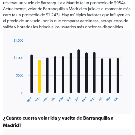
reservar un vuelo de Barranquilla a Madrid (a un promedio de $954).
The
Actualmente, volar de Barranquilla a Madrid en julio es el momento más
chart
caro (a un promedio de $1.243). Hay múltiples factores que influyen en
has
el precio de un vuelo, por lo que comparar aerolíneas, aeropuertos de
1
salida y horarios les brinda a los usuarios más opciones disponibles.
Y
axis
displaying
$1.500
values.
Bar
Chart
Range:
graphic.
chart
with
0
$1.000
12
to
bars.
2400.
$500
The
chart
has
0
1
ene.
feb.
mar.
abr.
may.
jun.
jul.
ago.
sep.
oct.
nov.
dic.
X
End
of
axis
interactive
displaying
chart
categories.
¿Cuánto cuesta volar ida y vuelta de Barranquilla a
Range:
Madrid?
12
categories.