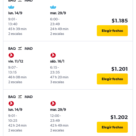
BAQ
MAD
lun. 14/9
mar. 29/9
9:01
-
6:00
-
$1.185
13:40
23:49
45 h 39 min
24 h 49 min
Elegir fechas
2 escalas
2 escalas
BAQ
MAD
vie. 11/12
sáb. 16/1
9:07
-
6:15
-
$1.201
13:15
23:35
46 h 08 min
47 h 20 min
Elegir fechas
2 escalas
3 escalas
BAQ
MAD
lun. 14/9
mar. 29/9
9:01
-
12:00
-
$1.202
10:25
23:49
42 h 24 min
42 h 49 min
Elegir fechas
2 escalas
2 escalas