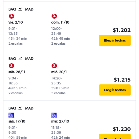
BAQ
MAD
vie. 2/10
dom. 11/10
9:01
-
12:00
-
$1.202
13:35
23:49
45 h 34 min
42 h 49 min
Elegir fechas
2 escalas
2 escalas
BAQ
MAD
sáb. 28/11
mié. 20/1
9:04
-
14:20
-
$1.215
16:55
23:35
49 h 51 min
39 h 15 min
Elegir fechas
2 escalas
3 escalas
BAQ
MAD
sáb. 17/10
mar. 27/10
9:01
-
11:15
-
$1.230
9:00
23:39
40 h 59 min
42 h 24 min