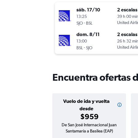
sáb. 17/10
2 escalas
13:25
39 h 00 mi
-
United Airl
SJO
BSL
dom. 8/11
2 escalas
13:00
26 h 32 mi
-
United Airl
BSL
SJO
Encuentra ofertas d
Vuelo de ida y vuelta
desde
$959
De San José Internacional Juan
Santamaría a Basilea (EAP)