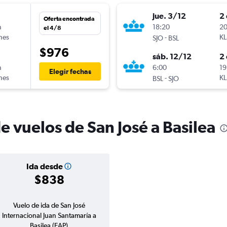
jue. 3/12
2 
Oferta encontrada
n
18:20
20
el 4/8
ines
-
K
SJO
BSL
$976
sáb. 12/12
2 
n
6:00
19
Elegir fechas
ines
-
K
BSL
SJO
e vuelos de San José a Basilea
Ida desde
$838
Vuelo de ida de San José
Internacional Juan Santamaría a
Basilea (EAP)