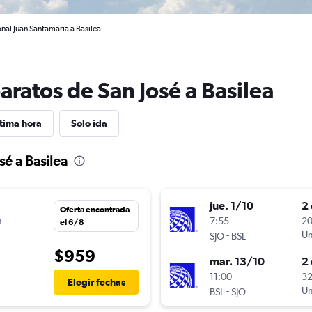
onal Juan Santamaría a Basilea
aratos de San José a Basilea
tima hora
Solo ida
sé a Basilea
jue. 1/10
2 
Oferta encontrada
n
7:55
20
el 6/8
-
Un
SJO
BSL
$959
mar. 13/10
2 
n
11:00
32
Elegir fechas
-
Un
BSL
SJO