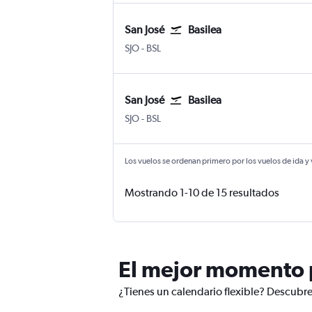
San José
Basilea
San José Internacional Juan Santamaría
Basilea EuroAirport Swiss
SJO
-
BSL
San José
Basilea
San José Internacional Juan Santamaría
Basilea EuroAirport Swiss
SJO
-
BSL
Los vuelos se ordenan primero por los vuelos de ida y
Mostrando 1-10 de 15 resultados
El mejor momento p
¿Tienes un calendario flexible? Descubre