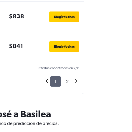
$838
Elegir fechas
$841
Elegir fechas
Ofertas encontradas en 2/8
1
2
sé a Basilea
fico de predicción de precios.