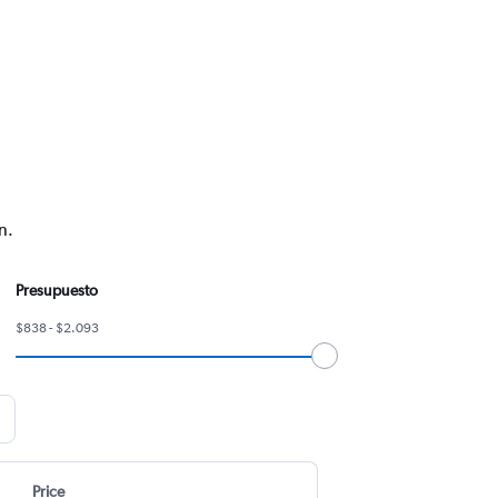
n.
Presupuesto
$838 - $2.093
Price