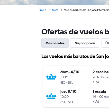
Inicio
Suiza
Vuelos baratos de San José Internaci
Ofertas de vuelos b
Más baratos
Mejor opción
Úl
Los vuelos más baratos de San Jo
dom. 4/10
2 escalas
13:19
20 h 36 mi
-
KLM
SJO
BSL
jue. 8/10
1 escala
10:20
14 h 00 mi
-
KLM
BSL
SJO