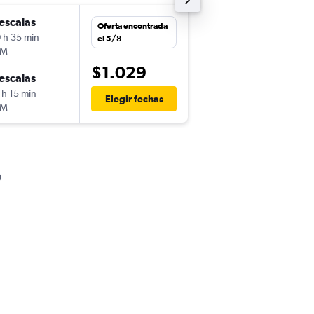
escalas
mar. 24/11
Oferta encontrada
 h 35 min
18:40
el 5/8
LM
-
SJO
BSL
$1.029
escalas
sáb. 28/11
 h 15 min
20:30
Elegir fechas
LM
-
BSL
SJO