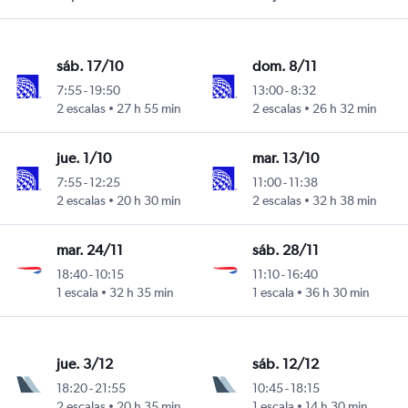
sáb. 17/10
dom. 8/11
7:55
-
19:50
13:00
-
8:32
2 escalas
27 h 55 min
2 escalas
26 h 32 min
jue. 1/10
mar. 13/10
7:55
-
12:25
11:00
-
11:38
2 escalas
20 h 30 min
2 escalas
32 h 38 min
mar. 24/11
sáb. 28/11
18:40
-
10:15
11:10
-
16:40
1 escala
32 h 35 min
1 escala
36 h 30 min
jue. 3/12
sáb. 12/12
18:20
-
21:55
10:45
-
18:15
2 escalas
20 h 35 min
1 escala
14 h 30 min