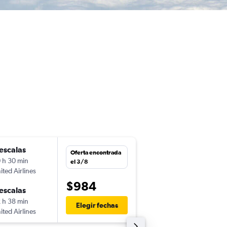
escalas
sáb. 22/8
Oferta encontrada
 h 30 min
13:14
el 3/8
ited Airlines
-
SJO
BSL
$984
escalas
sáb. 29/8
 h 38 min
6:30
Elegir fechas
ited Airlines
-
BSL
SJO