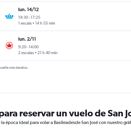
lun. 14/12
19:30
-
17:25
1 escala
14 h 55 min
lun. 2/11
9:20
-
14:00
2 escalas
21 h 40 min
 vuelta más baratos.
ara reservar un vuelo de San Jo
 la época ideal para volar a Basileadesde San José con nuestro grá