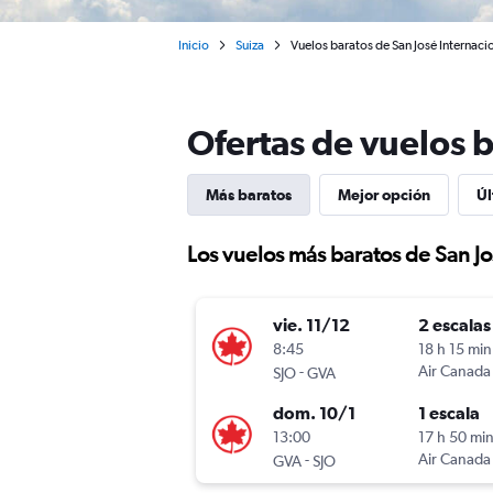
Inicio
Suiza
Vuelos baratos de San José Internaci
Ofertas de vuelos b
Más baratos
Mejor opción
Úl
Los vuelos más baratos de San J
vie. 11/12
2 escalas
8:45
18 h 15 min
-
Air Canada
SJO
GVA
dom. 10/1
1 escala
13:00
17 h 50 mi
-
Air Canada
GVA
SJO