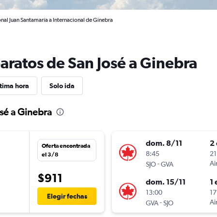
onal Juan Santamaría a Internacional de Ginebra
aratos de San José a Ginebra
tima hora
Solo ida
osé a Ginebra
dom. 8/11
2 
Oferta encontrada
8:45
21
el 3/8
-
Ai
SJO
GVA
$911
dom. 15/11
1 
n
13:00
17
Elegir fechas
-
Ai
GVA
SJO