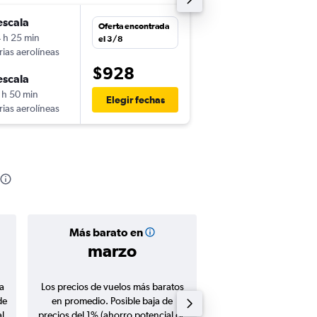
escala
mié. 30/9
Oferta encontrada
 h 25 min
7:10
el 3/8
rias aerolíneas
-
SJO
GVA
$928
escala
mar. 1/12
 h 50 min
10:35
Elegir fechas
rias aerolíneas
-
GVA
SJO
Más barato en
Precio prom
marzo
$1.21
a
Los precios de vuelos más baratos
Promedio de vuelos de 
de
en promedio. Posible baja de
en agosto 20
l
precios del 1% (ahorro potencial de