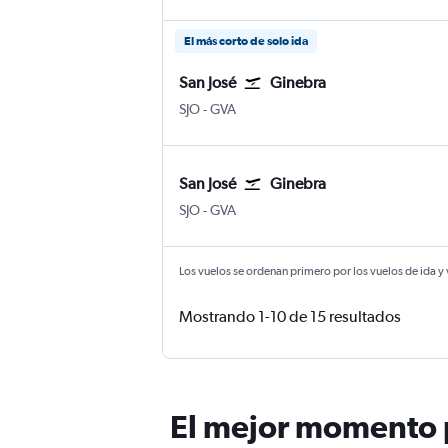
El más corto de solo ida
San José
Ginebra
San José Internacional Juan Santamaría
Internacional de Ginebra
SJO
-
GVA
San José
Ginebra
San José Internacional Juan Santamaría
Internacional de Ginebra
SJO
-
GVA
Los vuelos se ordenan primero por los vuelos de ida y
Mostrando 1-10 de 15 resultados
El mejor momento p