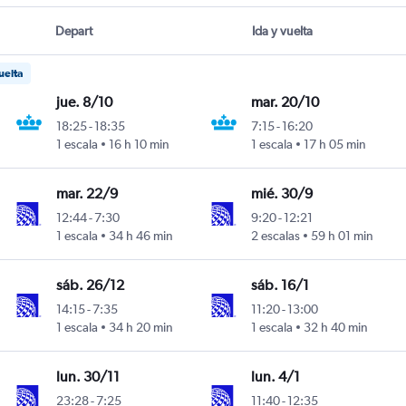
Depart
Ida y vuelta
uelta
jue. 8/10
mar. 20/10
18:25
-
18:35
7:15
-
16:20
1 escala
16 h 10 min
1 escala
17 h 05 min
mar. 22/9
mié. 30/9
12:44
-
7:30
9:20
-
12:21
1 escala
34 h 46 min
2 escalas
59 h 01 min
sáb. 26/12
sáb. 16/1
14:15
-
7:35
11:20
-
13:00
1 escala
34 h 20 min
1 escala
32 h 40 min
lun. 30/11
lun. 4/1
23:28
-
7:25
11:40
-
12:35