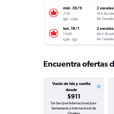
mié. 30/9
2 escalas
7:10
18 h 45 mi
-
Air Canada
SJO
GVA
lun. 18/1
2 escalas
13:00
40 h 30 mi
-
Air Canada
GVA
SJO
Encuentra ofertas 
Vuelo de ida y vuelta
desde
$911
De San José Internacional Juan
Santamaría a Internacional de
Ginebra