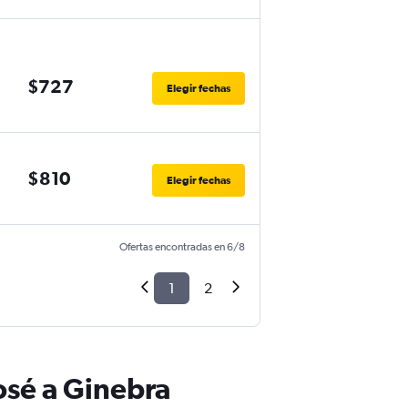
$727
Elegir fechas
$810
Elegir fechas
Ofertas encontradas en 6/8
1
2
osé a Ginebra