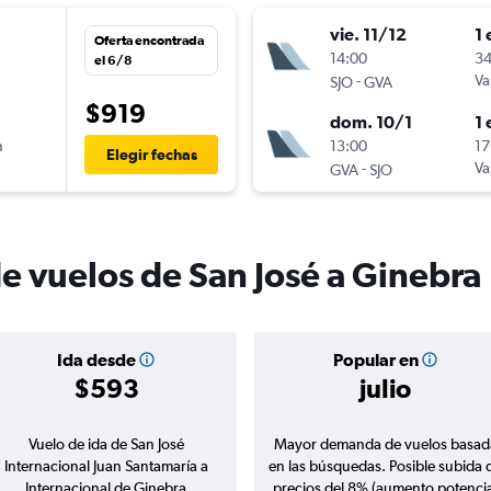
vie. 11/12
1 
Oferta encontrada
n
14:00
34
el 6/8
-
Va
SJO
GVA
$919
dom. 10/1
1 
n
13:00
17
Elegir fechas
-
Va
GVA
SJO
de vuelos de San José a Ginebra
Ida desde
Popular en
$593
julio
Vuelo de ida de San José
Mayor demanda de vuelos basad
Internacional Juan Santamaría a
en las búsquedas. Posible subida 
Internacional de Ginebra
precios del 8% (aumento potencia