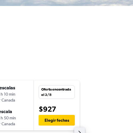
escalas
vie. 2/10
Oferta encontrada
 h 10 min
7:10
el 3/8
r Canada
-
SJO
GVA
$927
escala
vie. 9/10
 h 50 min
7:15
Elegir fechas
r Canada
-
GVA
SJO