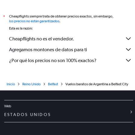
Cheapflights siempre trata de obtener precios exactos, sin embargo,
*
los precios no están garantizados
.
Esta es la razón:
Cheapflights no es el vendedor.
Agregamos montones de datos para ti
¿Por qué los precios no son 100% exactos?
Inicio
Reino Unido
Belfast
Vuelos baratos de Argentina a Belfast City
Web
ESTADOS UNIDOS