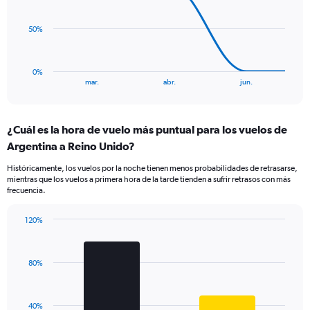
data
Range:
points.
0
50%
to
The
2.4.
chart
has
0%
1
End
mar.
abr.
jun.
of
X
interactive
axis
chart
displaying
¿Cuál es la hora de vuelo más puntual para los vuelos de
categories.
Range:
Argentina a Reino Unido?
5
Históricamente, los vuelos por la noche tienen menos probabilidades de retrasarse,
categories.
mientras que los vuelos a primera hora de la tarde tienden a sufrir retrasos con más
The
frecuencia.
chart
has
120%
1
Bar
Chart
Y
graphic.
chart
axis
with
displaying
80%
2
values.
bars.
Range:
0
The
40%