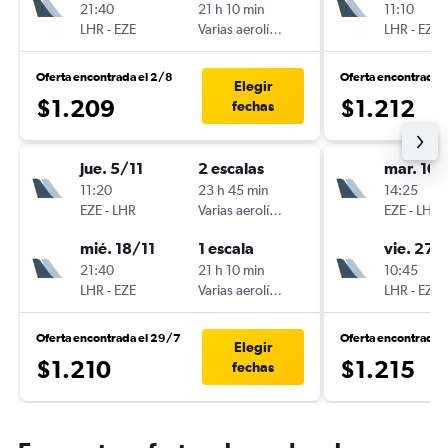
21:40
21 h 10 min
11:10
LHR
-
EZE
Varias aerolíneas
LHR
-
EZE
Oferta encontrada el 2/8
Oferta encontrada 
Elegir
$1.209
$1.212
fechas
jue. 5/11
2 escalas
mar. 10/
11:20
23 h 45 min
14:25
EZE
-
LHR
Varias aerolíneas
EZE
-
LHR
mié. 18/11
1 escala
vie. 27/
21:40
21 h 10 min
10:45
LHR
-
EZE
Varias aerolíneas
LHR
-
EZE
Oferta encontrada el 29/7
Oferta encontrada 
Elegir
$1.210
$1.215
fechas