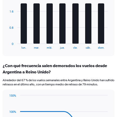
Bar
Chart
axis
graphic.
chart
displaying
with
Number
1.6
7
of
bars.
flights.
Range:
The
0.8
0
chart
to
has
15.
1
0
X
End
lun.
mar.
mié.
jue.
vie.
sáb.
dom.
of
axis
interactive
displaying
chart
categories.
¿Con qué frecuencia salen demorados los vuelos desde
Range:
Argentina a Reino Unido?
7
categories.
Alrededor del 67 % de los vuelos semanales entre Argentina y Reino Unido han sufrido
The
retrasos en el último año, con un tiempo medio de retraso de 79 minutos.
chart
has
150%
1
Line
Chart
Y
graphic.
chart
axis
with
displaying
100%
5
values.