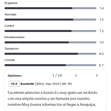
En general
7,4
Abordaje
7,5
Confort
7,3
Entretenimiento
7,0
Tripulación
8,0
Comida
6,7
1
/
14
Opiniones
10,0
Excelente
JESUS
,
may. 2024
LIM
-
PIU
Excelente atención a bordo Es muy grato ser recibido
con una amplia sonrisa y ser llamada por nuestro
nombre Muy buena información al llegar a Arequipa,
había personal de LATAM que indicaba la cinta del