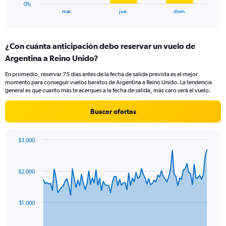
1
0%
X
End
mar.
jue.
dom.
of
axis
interactive
displaying
chart
categories.
¿Con cuánta anticipación debo reservar un vuelo de
Range:
Argentina a Reino Unido?
3
categories.
En promedio, reservar 75 días antes de la fecha de salida prevista es el mejor
The
momento para conseguir vuelos baratos de Argentina a Reino Unido. La tendencia
chart
general es que cuanto más te acerques a la fecha de salida, más caro será el vuelo.
has
1
Buscar ofertas
Y
axis
displaying
$3.000
values.
Chart
Chart
Range:
graphic.
with
0
91
$2.000
to
data
points.
120.
The
$1.000
chart
has