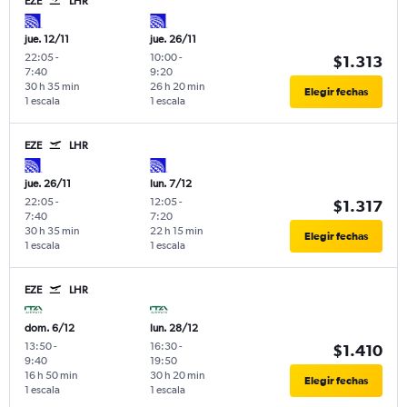
EZE
LHR
jue. 12/11
jue. 26/11
22:05
-
10:00
-
$1.313
7:40
9:20
30 h 35 min
26 h 20 min
Elegir fechas
1 escala
1 escala
EZE
LHR
jue. 26/11
lun. 7/12
22:05
-
12:05
-
$1.317
7:40
7:20
30 h 35 min
22 h 15 min
Elegir fechas
1 escala
1 escala
EZE
LHR
dom. 6/12
lun. 28/12
13:50
-
16:30
-
$1.410
9:40
19:50
16 h 50 min
30 h 20 min
Elegir fechas
1 escala
1 escala