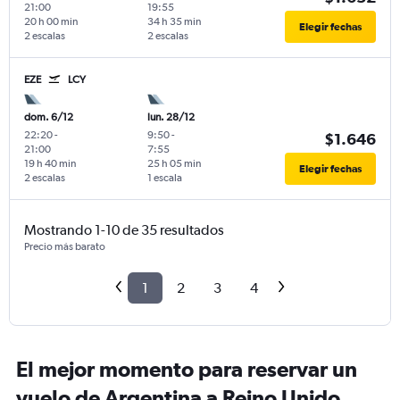
21:00
19:55
20 h 00 min
34 h 35 min
Elegir fechas
2 escalas
2 escalas
EZE
LCY
dom. 6/12
lun. 28/12
22:20
-
9:50
-
$1.646
21:00
7:55
19 h 40 min
25 h 05 min
Elegir fechas
2 escalas
1 escala
Mostrando 1-10 de 35 resultados
Precio más barato
1
2
3
4
El mejor momento para reservar un
vuelo de Argentina a Reino Unido