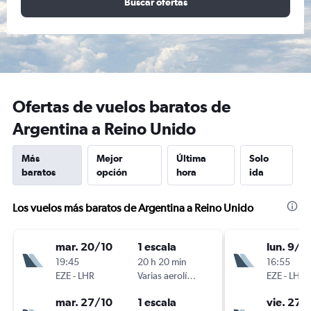
Buscar ofertas
Ofertas de vuelos baratos de
Argentina a Reino Unido
Más
Mejor
Última
Solo
baratos
opción
hora
ida
Los vuelos más baratos de Argentina a Reino Unido
mar. 20/10
1 escala
lun. 9/11
19:45
20 h 20 min
16:55
EZE
-
LHR
Varias aerolíneas
EZE
-
LHR
mar. 27/10
1 escala
vie. 27/