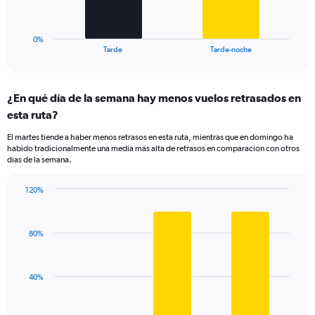
to
chart
150.
has
1
0%
X
End
Tarde
Tarde-noche
of
axis
interactive
displaying
chart
categories.
¿En qué día de la semana hay menos vuelos retrasados en
Range:
esta ruta?
2
categories.
El martes tiende a haber menos retrasos en esta ruta, mientras que en domingo ha
The
habido tradicionalmente una media más alta de retrasos en comparación con otros
chart
días de la semana.
has
1
120%
Y
Bar
Chart
axis
graphic.
chart
displaying
with
values.
80%
3
Range:
bars.
0
to
The
40%
120.
chart
has