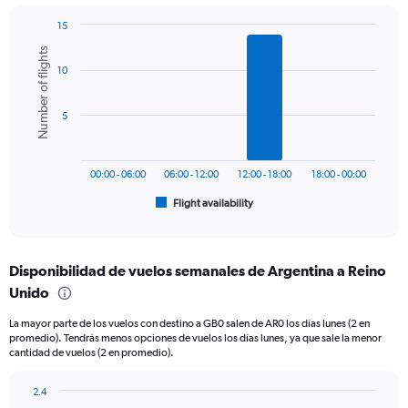
has
15
1
Bar
Chart
Y
Number of flights
graphic.
chart
axis
10
with
displaying
6
values.
bars.
Range:
5
0
The
to
chart
2400.
has
00:00 - 06:00
06:00 - 12:00
12:00 - 18:00
18:00 - 00:00
1
Flight availability
X
End
of
axis
interactive
displaying
chart
categories.
Disponibilidad de vuelos semanales de Argentina a Reino
Range:
Unido
6
categories.
La mayor parte de los vuelos con destino a GB0 salen de AR0 los días lunes (2 en
The
promedio). Tendrás menos opciones de vuelos los días lunes, ya que sale la menor
chart
cantidad de vuelos (2 en promedio).
has
1
2.4
Y