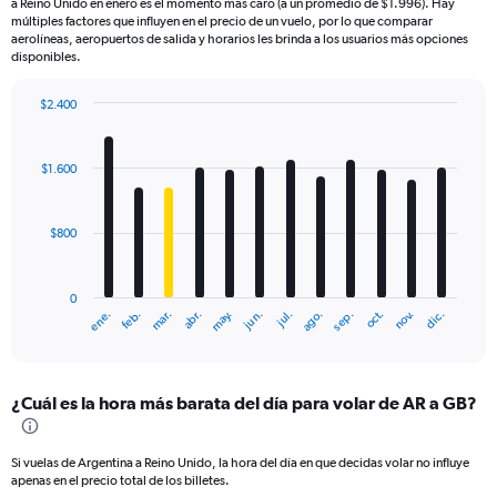
a Reino Unido en enero es el momento más caro (a un promedio de $1.996). Hay
múltiples factores que influyen en el precio de un vuelo, por lo que comparar
aerolíneas, aeropuertos de salida y horarios les brinda a los usuarios más opciones
disponibles.
$2.400
Bar
Chart
graphic.
chart
with
$1.600
12
bars.
$800
The
chart
has
0
1
mar.
jun.
sep.
dic.
ene.
abr.
jul.
oct.
feb.
may.
ago.
nov.
X
End
of
axis
interactive
displaying
chart
categories.
¿Cuál es la hora más barata del día para volar de AR a GB?
Range:
12
categories.
Si vuelas de Argentina a Reino Unido, la hora del día en que decidas volar no influye
The
apenas en el precio total de los billetes.
chart