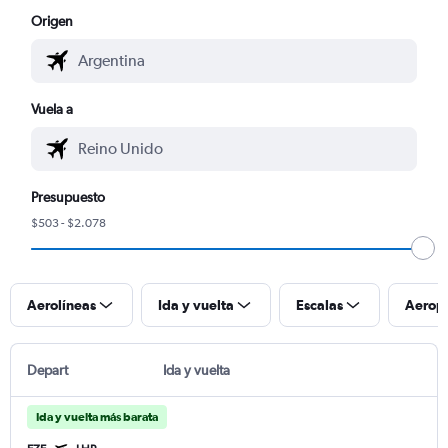
Origen
Vuela a
Presupuesto
$503 - $2.078
Aerolíneas
Ida y vuelta
Escalas
Aerop
Depart
Ida y vuelta
Ida y vuelta más barata