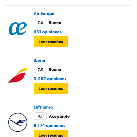
equipaje, gratamente sorprendido Asiento muy
cómodo, snacks a la altura Vuelo muy tranquilo y lo
Air Europa
mejor en horario
Bueno
7,0
631 opiniones
Leer reseñas
Iberia
Bueno
7,0
3.267 opiniones
Leer reseñas
Lufthansa
Aceptable
6,8
8.174 opiniones
Leer reseñas