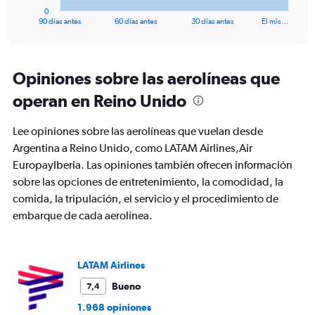
1
0
X
End
90 días antes
60 días antes
30 días antes
El mis…
of
axis
interactive
displaying
chart
categories.
Range:
Opiniones sobre las aerolíneas que
91
operan en Reino Unido
categories.
The
chart
Lee opiniones sobre las aerolíneas que vuelan desde
has
Argentina a Reino Unido, como LATAM Airlines,Air
1
EuropayIberia. Las opiniones también ofrecen información
Y
axis
sobre las opciones de entretenimiento, la comodidad, la
displaying
comida, la tripulación, el servicio y el procedimiento de
values.
embarque de cada aerolínea.
Range:
0
to
3000.
LATAM Airlines
Bueno
7,4
1.968 opiniones