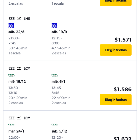
Elegir fechas
2 escalas
1 escala
EZE
LHR
sáb. 22/8
sáb. 19/9
21:00
-
12:15
-
$1.571
7:45
8:00
30 h 45 min
47 h 45 min
Elegir fechas
1 escala
2 escalas
EZE
LCY
mié. 16/12
mié. 6/1
13:50
-
13:45
-
$1.586
13:10
8:45
20 h 20 min
22 h 00 min
Elegir fechas
2 escalas
2 escalas
EZE
LCY
mar. 24/11
sáb. 5/12
22:00
-
12:20
-
$1.632