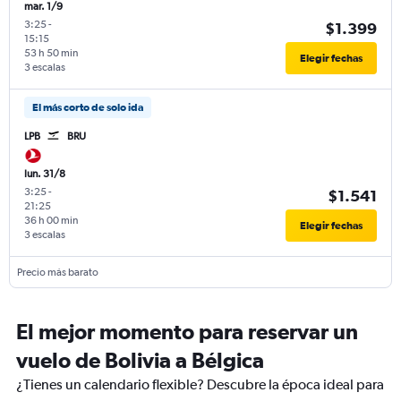
mar. 1/9
3:25
-
$1.399
15:15
53 h 50 min
Elegir fechas
3 escalas
El más corto de solo ida
LPB
BRU
lun. 31/8
3:25
-
$1.541
21:25
36 h 00 min
Elegir fechas
3 escalas
Precio más barato
El mejor momento para reservar un
vuelo de Bolivia a Bélgica
¿Tienes un calendario flexible? Descubre la época ideal para