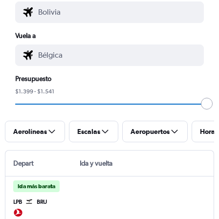
Vuela a
Presupuesto
$1.399 - $1.541
Aerolíneas
Escalas
Aeropuertos
Horar
Depart
Ida y vuelta
Ida más barata
LPB
BRU