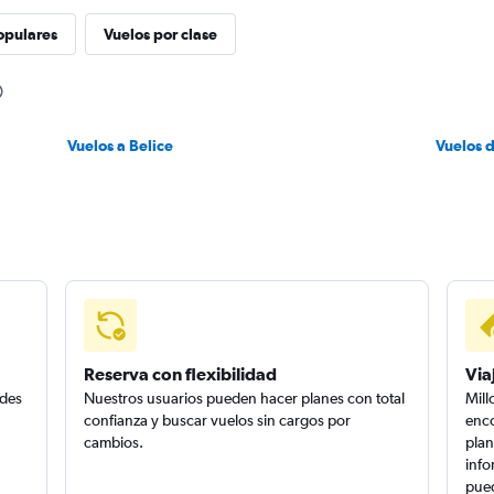
opulares
Vuelos por clase
Vuelos a Belice
Vuelos 
Reserva con flexibilidad
Via
edes
Nuestros usuarios pueden hacer planes con total
Mill
confianza y buscar vuelos sin cargos por
enco
cambios.
plan
info
pued