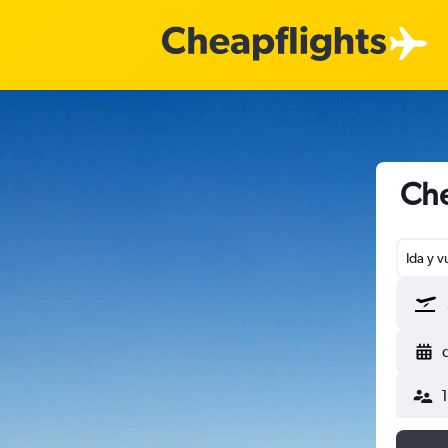
Che
Ida y v