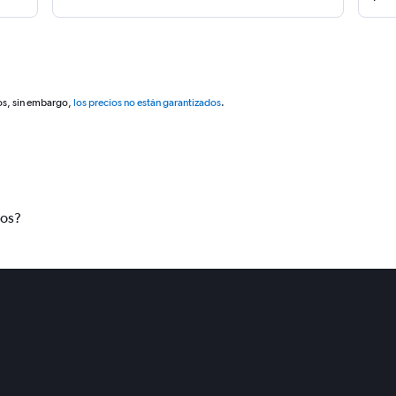
os, sin embargo,
los precios no están garantizados
.
tos?