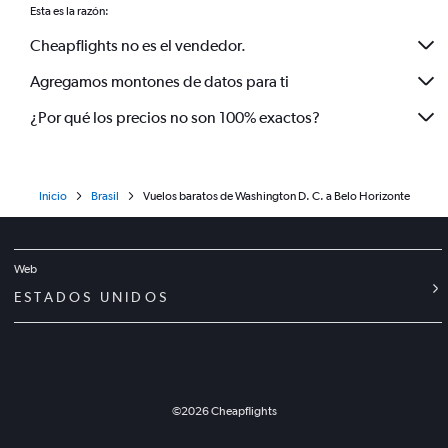
Esta es la razón:
Cheapflights no es el vendedor.
Agregamos montones de datos para ti
¿Por qué los precios no son 100% exactos?
Inicio
Brasil
Vuelos baratos de Washington D. C. a Belo Horizonte
Web
ESTADOS UNIDOS
©
2026
Cheapflights