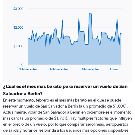
$3.000
Chart
Chart
graphic.
with
91
$2.000
data
points.
The
$1.000
chart
has
1
0
X
End
90 días antes
60 días antes
30 días antes
El mis…
of
axis
interactive
displaying
chart
categories.
¿Cuál es el mes más barato para reservar un vuelo de San
Range:
Salvador a Berlín?
91
En este momento, febrero es el mes más barato en el que se puede
categories.
reservar un vuelo de San Salvador a Berlín (a un promedio de $1.000).
The
Actualmente, volar de San Salvador a Berlín en diciembre es el momento
chart
más caro (a un promedio de $1.701). Hay múltiples factores que influyen
has
en el precio de un vuelo, por lo que comparar aerolíneas, aeropuertos
1
de salida y horarios les brinda a los usuarios más opciones disponibles.
Y