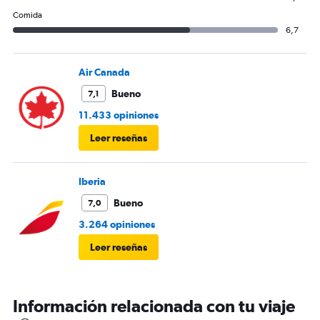
Comida
6,7
Air Canada
Bueno
7,1
11.433 opiniones
Leer reseñas
Iberia
Bueno
7,0
3.264 opiniones
Leer reseñas
Información relacionada con tu viaje