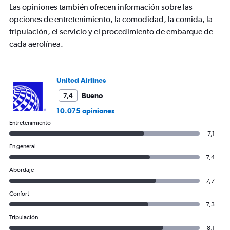
axis
Las opiniones también ofrecen información sobre las
displaying
opciones de entretenimiento, la comodidad, la comida, la
values.
tripulación, el servicio y el procedimiento de embarque de
Range:
0
cada aerolínea.
to
1800.
United Airlines
Bueno
7,4
10.075 opiniones
Entretenimiento
7,1
En general
7,4
Abordaje
7,7
Confort
7,3
Tripulación
8,1