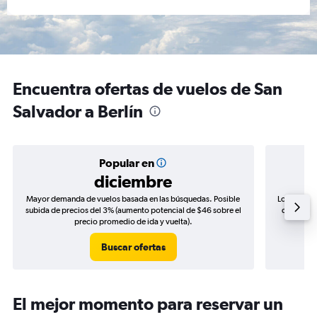
Encuentra ofertas de vuelos de San
Salvador a Berlín
Popular en
diciembre
Mayor demanda de vuelos basada en las búsquedas. Posible
Los precio
subida de precios del 3% (aumento potencial de $46 sobre el
de precios
precio promedio de ida y vuelta).
Buscar ofertas
El mejor momento para reservar un