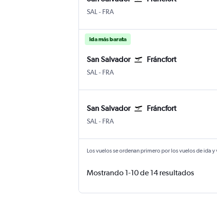
San Salvador Internacional de El Salvador
Fráncfort del Meno
SAL
-
FRA
Ida más barata
San Salvador
Fráncfort
San Salvador Internacional de El Salvador
Fráncfort del Meno
SAL
-
FRA
San Salvador
Fráncfort
San Salvador Internacional de El Salvador
Fráncfort del Meno
SAL
-
FRA
Los vuelos se ordenan primero por los vuelos de ida y
Mostrando 1-10 de 14 resultados