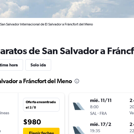
San Salvador Internacional de El Salvador a Fráncfort del Meno
baratos de San Salvador a Fránc
tima hora
Solo ida
alvador a Fráncfort del Meno
mié. 11/11
2 
Oferta encontrada
n
8:00
20
el 3/8
líneas
-
Va
SAL
FRA
$980
mié. 17/2
2 
n
19:35
22
Elegir fechas