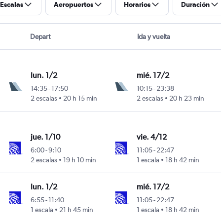
Escalas
Aeropuertos
Horarios
Duración
Depart
Ida y vuelta
lun. 1/2
mié. 17/2
14:35
-
17:50
10:15
-
23:38
2 escalas
20 h 15 min
2 escalas
20 h 23 min
jue. 1/10
vie. 4/12
6:00
-
9:10
11:05
-
22:47
2 escalas
19 h 10 min
1 escala
18 h 42 min
lun. 1/2
mié. 17/2
6:55
-
11:40
11:05
-
22:47
1 escala
21 h 45 min
1 escala
18 h 42 min