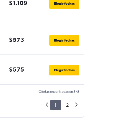
$1.109
Elegir fechas
$573
Elegir fechas
$575
Elegir fechas
Ofertas encontradas en 5/8
1
2