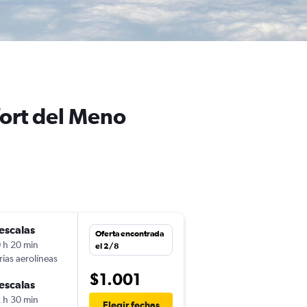
fort del Meno
escalas
jue. 15/10
Oferta encontrada
 h 20 min
8:05
el 2/8
rias aerolíneas
-
SAL
FRA
$1.001
escalas
jue. 21/1
 h 30 min
18:05
Elegir fechas