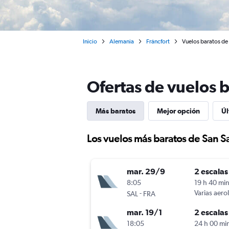
Inicio
Alemania
Fráncfort
Vuelos baratos de 
Ofertas de vuelos 
Más baratos
Mejor opción
Úl
Los vuelos más baratos de San S
mar. 29/9
2 escalas
8:05
19 h 40 mi
-
Varias aero
SAL
FRA
mar. 19/1
2 escalas
18:05
24 h 00 mi