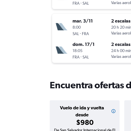
-
Varias aero
FRA
SAL
mar. 3/11
2 escalas
8:00
20 h 20 mi
-
Varias aero
SAL
FRA
dom. 17/1
2 escalas
18:05
24 h 00 mi
-
Varias aero
FRA
SAL
Encuentra ofertas 
Vuelo de ida y vuelta
desde
$980
De San Salvador Internacional de El