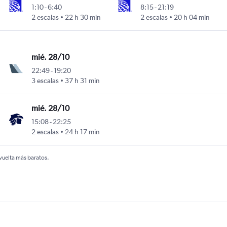
1:10
-
6:40
8:15
-
21:19
2 escalas
22 h 30 min
2 escalas
20 h 04 min
mié. 28/10
22:49
-
19:20
3 escalas
37 h 31 min
mié. 28/10
15:08
-
22:25
2 escalas
24 h 17 min
 vuelta más baratos.