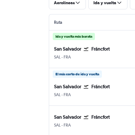
Aerolíneas
Ida y vuelta
Ruta
Ida y vuelta más barata
San Salvador
Fráncfort
San Salvador Internacional de El Salvador
Fráncfort del Meno
SAL
-
FRA
El más corto de ida y vuelta
San Salvador
Fráncfort
San Salvador Internacional de El Salvador
Fráncfort del Meno
SAL
-
FRA
San Salvador
Fráncfort
San Salvador Internacional de El Salvador
Fráncfort del Meno
SAL
-
FRA