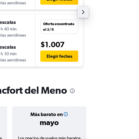
rias aerolíneas
-
FRA
SAL
escalas
lun. 26/10
Oferta encontrada
 h 40 min
8:00
el 3/8
rias aerolíneas
-
SAL
FRA
$1.007
escalas
mié. 13/1
 h 30 min
18:05
Elegir fechas
rias aerolíneas
-
FRA
SAL
ncfort del Meno
Más barato en
Precio prom
mayo
$1.20
a
Los precios de vuelos más baratos
Promedio de vuelos de 