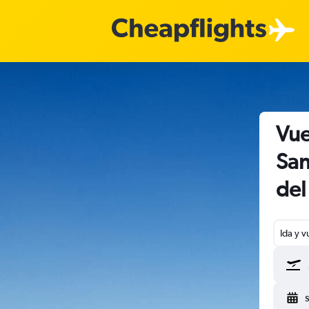
Vue
San
de
Ida y v