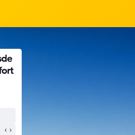
sde
fort