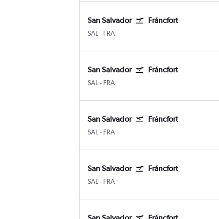
San Salvador
Fráncfort
San Salvador Internacional de El Salvador
Fráncfort del Meno
SAL
-
FRA
San Salvador
Fráncfort
San Salvador Internacional de El Salvador
Fráncfort del Meno
SAL
-
FRA
San Salvador
Fráncfort
San Salvador Internacional de El Salvador
Fráncfort del Meno
SAL
-
FRA
San Salvador
Fráncfort
San Salvador Internacional de El Salvador
Fráncfort del Meno
SAL
-
FRA
San Salvador
Fráncfort