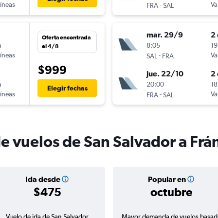
líneas
-
Va
FRA
SAL
mar. 29/9
2 
Oferta encontrada
n
8:05
19
el 4/8
líneas
-
Va
SAL
FRA
$999
jue. 22/10
2 
n
20:00
18
Elegir fechas
líneas
-
Va
FRA
SAL
de vuelos de San Salvador a Frá
Ida desde
Popular en
$475
octubre
Vuelo de ida de San Salvador
Mayor demanda de vuelos basad