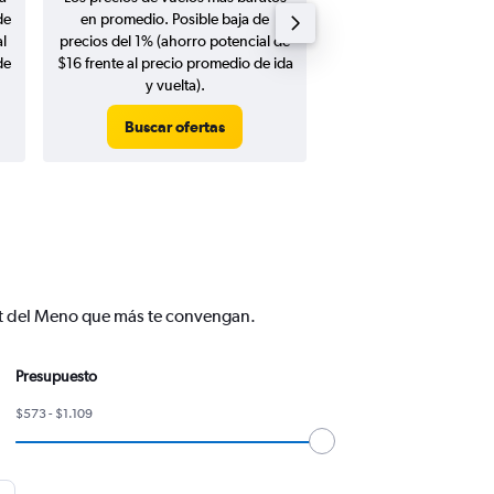
de
en promedio. Posible baja de
en agosto 20
l
precios del 1% (ahorro potencial de
de
$16 frente al precio promedio de ida
y vuelta).
Buscar ofertas
Buscar ofert
ort del Meno que más te convengan.
Presupuesto
$573 - $1.109