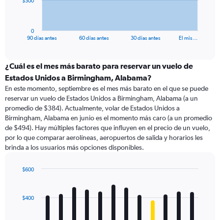
$300
chart
has
1
0
X
End
90 días antes
60 días antes
30 días antes
El mis…
of
axis
interactive
displaying
chart
categories.
¿Cuál es el mes más barato para reservar un vuelo de
Range:
Estados Unidos a Birmingham, Alabama?
91
En este momento, septiembre es el mes más barato en el que se puede
categories.
reservar un vuelo de Estados Unidos a Birmingham, Alabama (a un
The
promedio de $384). Actualmente, volar de Estados Unidos a
chart
Birmingham, Alabama en junio es el momento más caro (a un promedio
has
de $494). Hay múltiples factores que influyen en el precio de un vuelo,
1
por lo que comparar aerolíneas, aeropuertos de salida y horarios les
Y
brinda a los usuarios más opciones disponibles.
axis
displaying
values.
$600
Range:
Bar
Chart
0
graphic.
chart
with
to
$400
12
900.
bars.