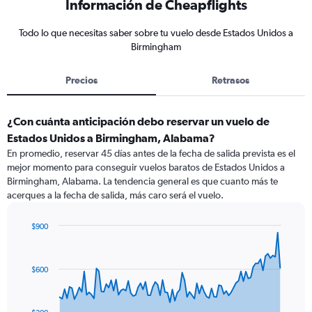
Información de Cheapflights
Todo lo que necesitas saber sobre tu vuelo desde Estados Unidos a
Birmingham
Precios
Retrasos
¿Con cuánta anticipación debo reservar un vuelo de
Estados Unidos a Birmingham, Alabama?
En promedio, reservar 45 días antes de la fecha de salida prevista es el
mejor momento para conseguir vuelos baratos de Estados Unidos a
Birmingham, Alabama. La tendencia general es que cuanto más te
acerques a la fecha de salida, más caro será el vuelo.
$900
Chart
Chart
graphic.
with
91
$600
data
points.
The