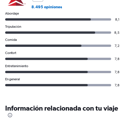
8.495 opiniones
Abordaje
8,1
Tripulación
8,5
Comida
7,2
Confort
7,8
Entretenimiento
7,8
En general
7,8
Información relacionada con tu viaje