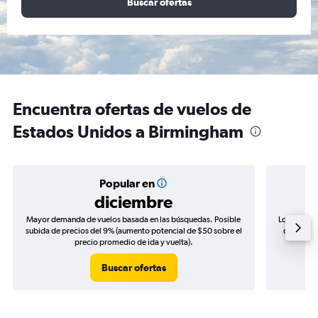
Buscar ofertas
Encuentra ofertas de vuelos de
Estados Unidos a Birmingham
Popular en
diciembre
Mayor demanda de vuelos basada en las búsquedas. Posible
Los precio
subida de precios del 9% (aumento potencial de $50 sobre el
de precio
precio promedio de ida y vuelta).
Buscar ofertas