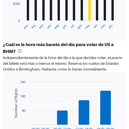
$200
The
chart
has
0
1
ene.
abr.
jul.
oct.
mar.
jun.
sep.
dic.
feb.
may.
ago.
nov.
X
End
of
axis
interactive
displaying
chart
categories.
¿Cuál es la hora más barata del día para volar de US a
Range:
BHM?
12
Independientemente de la hora del día a la que decidas volar, el precio
categories.
del billete será más o menos el mismo. Reserva los vuelos de Estados
The
Unidos a Birmingham, Alabama como lo harías normalmente.
chart
has
1
240
Y
Bar
Chart
Number of flights
graphic.
chart
axis
160
with
displaying
6
values.
bars.
Range:
80
0
The
to
chart
600.
has