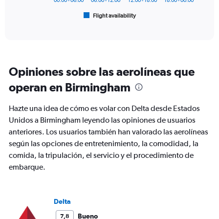
00:00 - 06:00
06:00 - 12:00
12:00 - 18:00
18:00 - 00:00
1
Flight availability
X
End
of
axis
interactive
displaying
chart
categories.
Range:
6
Opiniones sobre las aerolíneas que
categories.
The
operan en Birmingham
chart
has
Hazte una idea de cómo es volar con Delta desde Estados
1
Y
Unidos a Birmingham leyendo las opiniones de usuarios
axis
anteriores. Los usuarios también han valorado las aerolíneas
displaying
según las opciones de entretenimiento, la comodidad, la
Number
comida, la tripulación, el servicio y el procedimiento de
of
flights.
embarque.
Range:
0
to
Delta
240.
Bueno
7,8