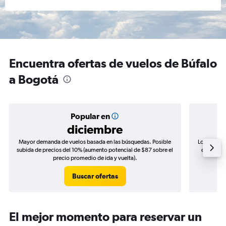
Encuentra ofertas de vuelos de Búfalo
a Bogotá
Popular en
diciembre
Mayor demanda de vuelos basada en las búsquedas. Posible
Los precio
subida de precios del 10% (aumento potencial de $87 sobre el
de precio
precio promedio de ida y vuelta).
Buscar ofertas
El mejor momento para reservar un