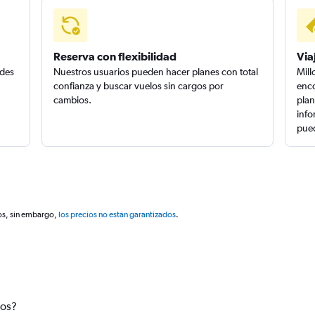
Reserva con flexibilidad
Via
edes
Nuestros usuarios pueden hacer planes con total
Mill
confianza y buscar vuelos sin cargos por
enco
cambios.
plan
info
pued
os, sin embargo,
los precios no están garantizados
.
tos?