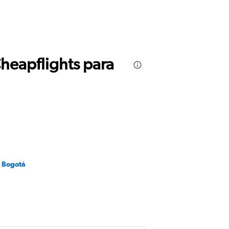
Cheapflights para
a Bogotá