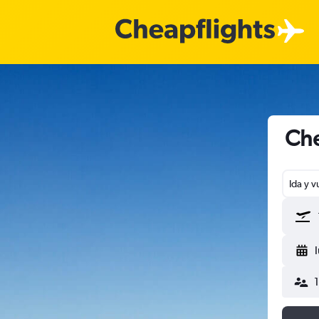
Che
Ida y v