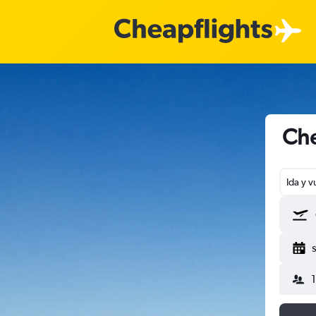
Che
Ida y v