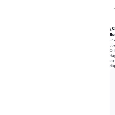
¿C
Bo
En 
vue
Orl
Hay
aer
dis