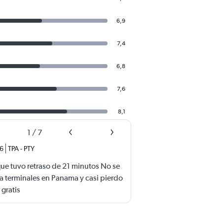
6,9
7,4
6,8
7,6
8,1
1
/
7
26
TPA
-
PTY
ue tuvo retraso de 21 minutos No se
a terminales en Panama y casi pierdo
 gratis