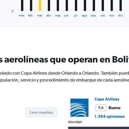
has
1
0
X
End
ene.
feb.
mar.
abr.
may.
jun.
jul.
ago.
sep.
oct.
nov.
dic.
of
axis
interactive
displaying
chart
categories.
Range:
12
categories.
The
s aerolíneas que operan en Boli
chart
has
1
n volado con Copa Airlines desde Orlando a Orlando. También pue
Y
pulación, servicio y procedimiento de embarque de cada aerolín
axis
displaying
values.
Range:
Copa Airlines
0
to
Bueno
7,6
Leer reseñas
1200.
1.564 opiniones
Abordaje