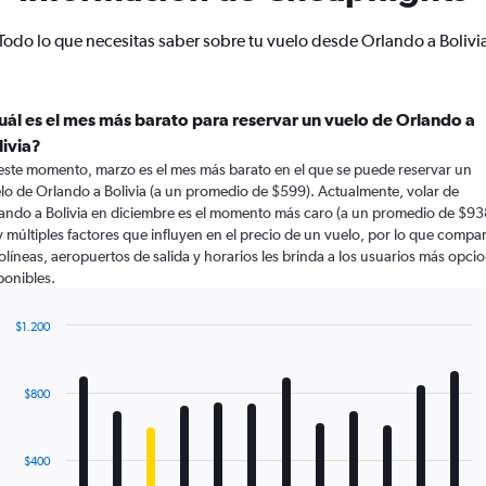
Todo lo que necesitas saber sobre tu vuelo desde Orlando a Bolivi
uál es el mes más barato para reservar un vuelo de Orlando a
livia?
este momento, marzo es el mes más barato en el que se puede reservar un
lo de Orlando a Bolivia (a un promedio de $599). Actualmente, volar de
ando a Bolivia en diciembre es el momento más caro (a un promedio de $93
 múltiples factores que influyen en el precio de un vuelo, por lo que compa
olíneas, aeropuertos de salida y horarios les brinda a los usuarios más opci
ponibles.
$1.200
Bar
Chart
graphic.
chart
with
$800
12
bars.
The
$400
chart