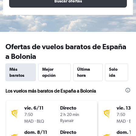
Buscar ofertas
Ofertas de vuelos baratos de España
a Bolonia
Más
Mejor
Última
Solo
baratos
opción
hora
ida
Los vuelos más baratos de España a Bolonia
vie. 6/11
Directo
vie. 13/1
7:50
2 h 20 min
7:50
-
Ryanair
-
MAD
BLQ
MAD
BL
dom. 8/11
Directo
dom. 15