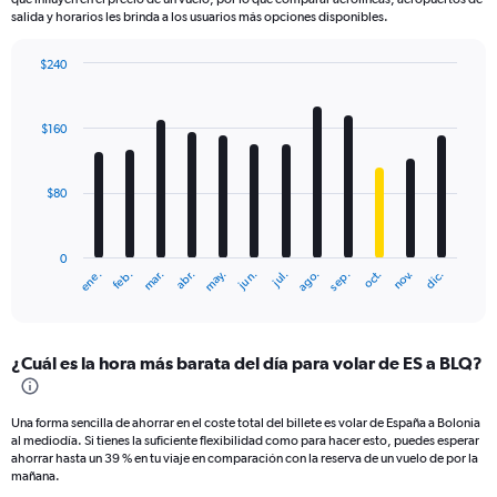
salida y horarios les brinda a los usuarios más opciones disponibles.
$240
Bar
Chart
graphic.
chart
with
$160
12
bars.
$80
The
chart
has
0
1
mar.
jun.
sep.
dic.
ene.
abr.
jul.
oct.
feb.
may.
ago.
nov.
X
End
of
axis
interactive
displaying
chart
categories.
¿Cuál es la hora más barata del día para volar de ES a BLQ?
Range:
12
categories.
Una forma sencilla de ahorrar en el coste total del billete es volar de España a Bolonia
The
al mediodía. Si tienes la suficiente flexibilidad como para hacer esto, puedes esperar
chart
ahorrar hasta un 39 % en tu viaje en comparación con la reserva de un vuelo de por la
has
mañana.
1