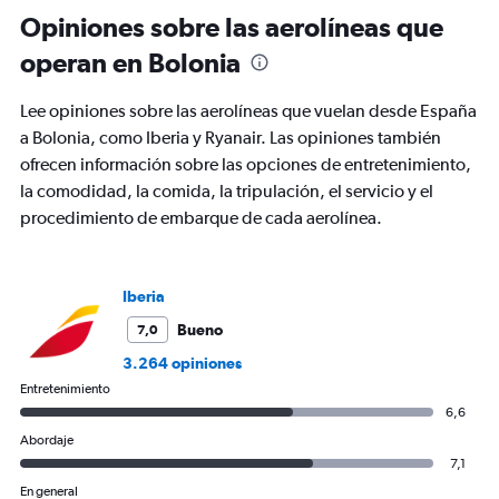
Range:
Opiniones sobre las aerolíneas que
91
operan en Bolonia
categories.
The
chart
Lee opiniones sobre las aerolíneas que vuelan desde España
has
a Bolonia, como Iberia y Ryanair. Las opiniones también
1
ofrecen información sobre las opciones de entretenimiento,
Y
axis
la comodidad, la comida, la tripulación, el servicio y el
displaying
procedimiento de embarque de cada aerolínea.
values.
Range:
0
to
Iberia
360.
Bueno
7,0
3.264 opiniones
Entretenimiento
6,6
Abordaje
7,1
En general