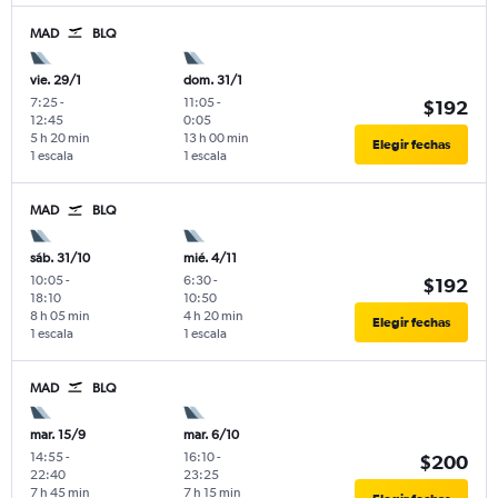
MAD
BLQ
vie. 29/1
dom. 31/1
7:25
-
11:05
-
$192
12:45
0:05
5 h 20 min
13 h 00 min
Elegir fechas
1 escala
1 escala
MAD
BLQ
sáb. 31/10
mié. 4/11
10:05
-
6:30
-
$192
18:10
10:50
8 h 05 min
4 h 20 min
Elegir fechas
1 escala
1 escala
MAD
BLQ
mar. 15/9
mar. 6/10
14:55
-
16:10
-
$200
22:40
23:25
7 h 45 min
7 h 15 min