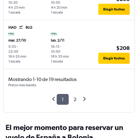
10:20
10:50
4 h 25 min
4 h 20 min
Elegir fechas
1 escala
1 escala
MAD
BLQ
mar. 27/10
lun. 2/11
5:55
-
16:15
-
$208
22:50
10:50
16 h 55 min
18 h 35 min
Elegir fechas
1 escala
1 escala
Mostrando 1-10 de 19 resultados
Precio más barato
1
2
El mejor momento para reservar un
vuelo de España a Bolonia