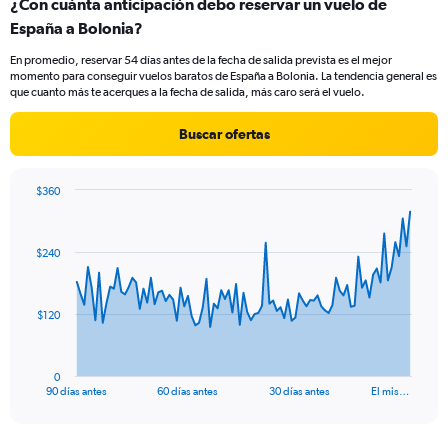
¿Con cuánta anticipación debo reservar un vuelo de
Range:
España a Bolonia?
3
categories.
En promedio, reservar 54 días antes de la fecha de salida prevista es el mejor
The
momento para conseguir vuelos baratos de España a Bolonia. La tendencia general es
chart
que cuanto más te acerques a la fecha de salida, más caro será el vuelo.
has
1
Buscar ofertas
Y
axis
displaying
$360
values.
Chart
Chart
Range:
graphic.
with
0
91
$240
to
data
points.
30.
The
$120
chart
has
1
0
X
End
90 días antes
60 días antes
30 días antes
El mis…
of
axis
interactive
displaying
chart
categories.