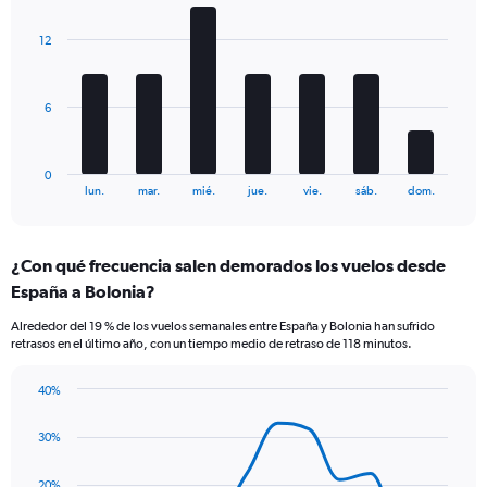
Y
graphic.
chart
axes
with
displaying
12
7
Avg.
bars.
Price
and
The
6
Number
chart
of
has
flights.
1
0
X
End
lun.
mar.
mié.
jue.
vie.
sáb.
dom.
of
axis
interactive
displaying
chart
categories.
¿Con qué frecuencia salen demorados los vuelos desde
Range:
España a Bolonia?
7
categories.
Alrededor del 19 % de los vuelos semanales entre España y Bolonia han sufrido
The
retrasos en el último año, con un tiempo medio de retraso de 118 minutos.
chart
has
40%
1
Line
Chart
Y
graphic.
chart
axis
30%
with
displaying
14
values.
data
20%