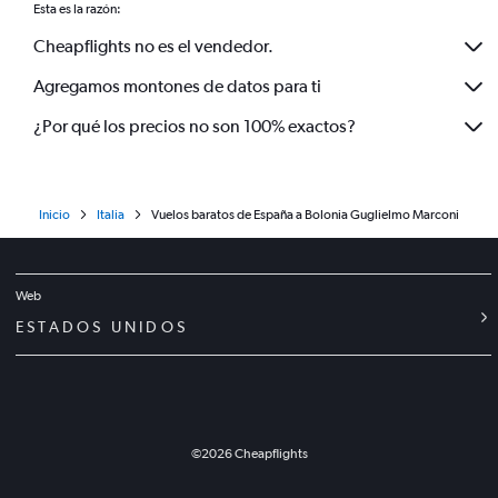
Esta es la razón:
Cheapflights no es el vendedor.
Agregamos montones de datos para ti
¿Por qué los precios no son 100% exactos?
Inicio
Italia
Vuelos baratos de España a Bolonia Guglielmo Marconi
Web
ESTADOS UNIDOS
©
2026
Cheapflights