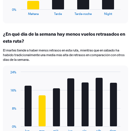
to
has
40.
1
0%
X
End
Mañana
Tarde
Tarde-noche
Night
of
axis
interactive
displaying
chart
categories.
¿En qué día de la semana hay menos vuelos retrasados en
Range:
esta ruta?
4
categories.
El martes tiende a haber menos retrasos en esta ruta, mientras que en sábado ha
The
habido tradicionalmente una media más alta de retrasos en comparación con otros
chart
días de la semana.
has
1
24%
Y
Bar
Chart
axis
graphic.
chart
displaying
with
values.
16%
7
Range:
bars.
0
to
The
8%
45.
chart
has
1
0%
X
End
lun.
mar.
mié.
jue.
vie.
sáb.
dom.