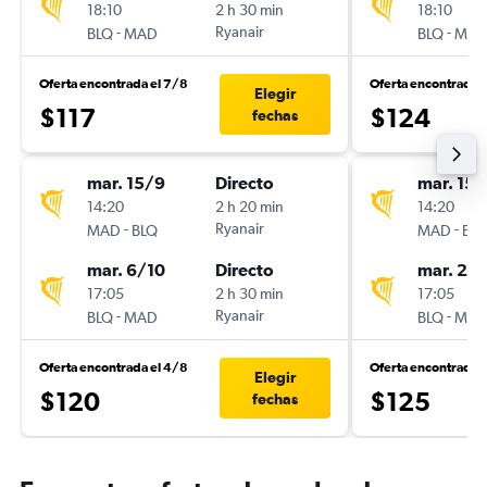
18:10
2 h 30 min
18:10
-
Ryanair
-
BLQ
MAD
BLQ
MA
Oferta encontrada el 7/8
Oferta encontrada 
Elegir
$117
$124
fechas
mar. 15/9
Directo
mar. 15/
14:20
2 h 20 min
14:20
-
Ryanair
-
MAD
BLQ
MAD
BL
mar. 6/10
Directo
mar. 29
17:05
2 h 30 min
17:05
-
Ryanair
-
BLQ
MAD
BLQ
MA
Oferta encontrada el 4/8
Oferta encontrada 
Elegir
$120
$125
fechas