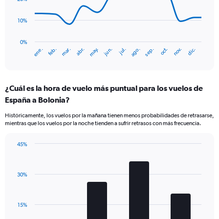
Range:
points.
0
10%
to
The
18.
chart
has
0%
ene.
abr.
jul.
oct.
mar.
jun.
sep.
dic.
feb.
may.
ago.
nov.
1
End
of
X
interactive
axis
chart
displaying
¿Cuál es la hora de vuelo más puntual para los vuelos de
categories.
Range:
España a Bolonia?
14
Históricamente, los vuelos por la mañana tienen menos probabilidades de retrasarse,
categories.
mientras que los vuelos por la noche tienden a sufrir retrasos con más frecuencia.
The
chart
has
45%
Bar
1
Chart
graphic.
chart
Y
with
axis
30%
4
displaying
bars.
values.
Range:
The
15%
0
chart