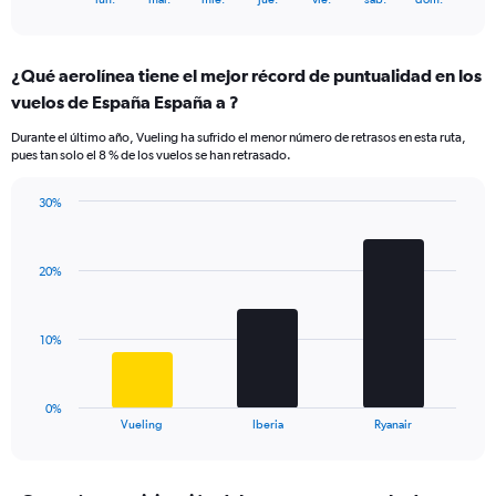
of
axis
interactive
displaying
chart
categories.
¿Qué aerolínea tiene el mejor récord de puntualidad en los
Range:
vuelos de España España a ?
7
categories.
Durante el último año, Vueling ha sufrido el menor número de retrasos en esta ruta,
The
pues tan solo el 8 % de los vuelos se han retrasado.
chart
has
30%
1
Bar
Chart
Y
graphic.
chart
axis
with
displaying
20%
3
values.
bars.
Range:
0
The
10%
to
chart
24.
has
1
0%
X
End
Vueling
Iberia
Ryanair
of
axis
interactive
displaying
chart
categories.