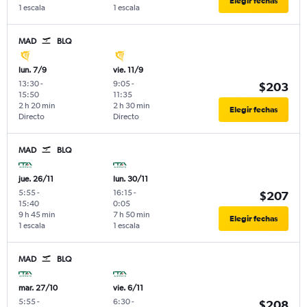
Elegir fechas
1 escala
1 escala
MAD
BLQ
lun. 7/9
vie. 11/9
13:30
-
9:05
-
$203
15:50
11:35
2 h 20 min
2 h 30 min
Elegir fechas
Directo
Directo
MAD
BLQ
jue. 26/11
lun. 30/11
5:55
-
16:15
-
$207
15:40
0:05
9 h 45 min
7 h 50 min
Elegir fechas
1 escala
1 escala
MAD
BLQ
mar. 27/10
vie. 6/11
5:55
-
6:30
-
$208