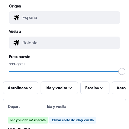
Origen
Vuela a
Presupuesto
$33 - $231
Aerolíneas
Ida y vuelta
Escalas
Aerop
Depart
Ida y vuelta
Ida y vuelta más barata
El más corto de ida y vuelta