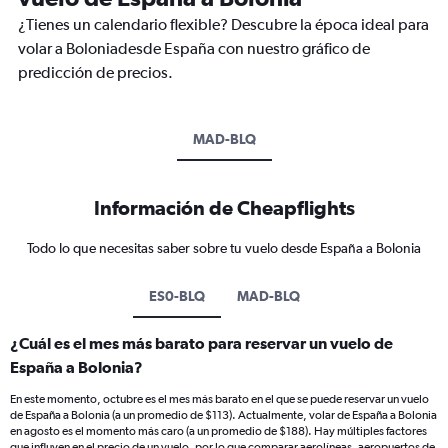
¿Tienes un calendario flexible? Descubre la época ideal para
volar a Boloniadesde España con nuestro gráfico de
predicción de precios.
MAD-BLQ
Información de Cheapflights
Todo lo que necesitas saber sobre tu vuelo desde España a Bolonia
ES0-BLQ
MAD-BLQ
¿Cuál es el mes más barato para reservar un vuelo de
España a Bolonia?
En este momento, octubre es el mes más barato en el que se puede reservar un vuelo
de España a Bolonia (a un promedio de $113). Actualmente, volar de España a Bolonia
en agosto es el momento más caro (a un promedio de $188). Hay múltiples factores
que influyen en el precio de un vuelo, por lo que comparar aerolíneas, aeropuertos de