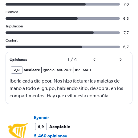
7,0
Comida
6,3
Tripulación
7,7
Confort
6,7
1
/
4
Opiniones
2,0
Mediocre
Ignacio
,
abr. 2026
IBZ
-
MAD
Iberia cada día peor. Nos hizo facturar las maletas de
mano a todo el grupo, habiendo sitio, de sobra, en los
compartimentos. Hay que evitar esta compañía
Ryanair
Aceptable
6,9
5.460 opiniones