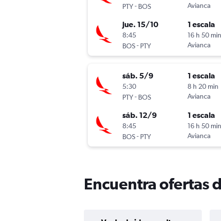
-
Avianca
PTY
BOS
jue. 15/10
1 escala
8:45
16 h 50 mi
-
Avianca
BOS
PTY
sáb. 5/9
1 escala
5:30
8 h 20 min
-
Avianca
PTY
BOS
sáb. 12/9
1 escala
8:45
16 h 50 mi
-
Avianca
BOS
PTY
Encuentra ofertas 