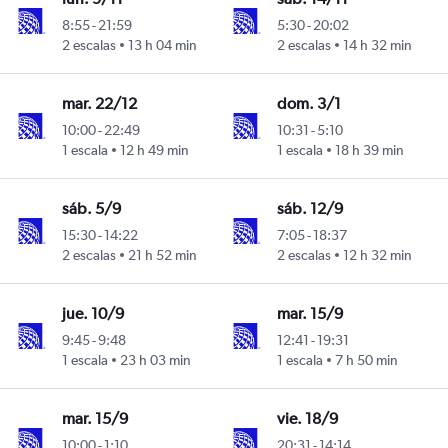
8:55
-
21:59
5:30
-
20:02
2 escalas
13 h 04 min
2 escalas
14 h 32 min
Intl
mar. 22/12
dom. 3/1
10:00
-
22:49
10:31
-
5:10
1 escala
12 h 49 min
1 escala
18 h 39 min
Intl
sáb. 5/9
sáb. 12/9
15:30
-
14:22
7:05
-
18:37
2 escalas
21 h 52 min
2 escalas
12 h 32 min
Intl
jue. 10/9
mar. 15/9
9:45
-
9:48
12:41
-
19:31
1 escala
23 h 03 min
1 escala
7 h 50 min
Intl
mar. 15/9
vie. 18/9
10:00
-
1:10
20:31
-
14:14