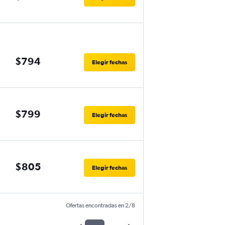
$794
Elegir fechas
$799
Elegir fechas
$805
Elegir fechas
Ofertas encontradas en 2/8