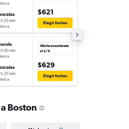
ianca
-
PTY
BOS
$621
escalas
sáb. 5/9
 h 25 min
8:45
Elegir fechas
ianca
-
BOS
PTY
escala
mar. 1/9
Oferta encontrada
 h 00 min
5:30
el 2/8
ianca
-
PTY
BOS
$629
escalas
vie. 4/9
 h 25 min
16:50
Elegir fechas
ianca
-
BOS
PTY
 a Boston