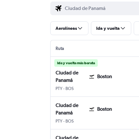
Aerolíneas
Ida y vuelta
Ruta
Ida y vuelta más barata
Ciudad de
Boston
Panamá
Ciudad de Panamá Panama City Tocumen 
Boston Internacional Logan
PTY
-
BOS
Ciudad de
Boston
Panamá
Ciudad de Panamá Panama City Tocumen 
Boston Internacional Logan
PTY
-
BOS
Ciudad de