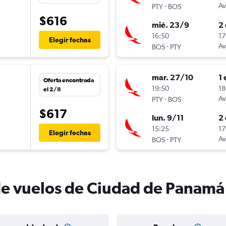
-
Av
PTY
BOS
$616
mié. 23/9
2 
n
16:50
17
Elegir fechas
-
Av
BOS
PTY
mar. 27/10
1 
Oferta encontrada
19:50
18
el 2/8
-
Av
PTY
BOS
$617
lun. 9/11
2 
n
15:25
17
Elegir fechas
-
Av
BOS
PTY
de vuelos de Ciudad de Panamá