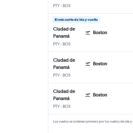
Ciudad de Panamá Panama City Tocumen 
Boston Internacional Logan
PTY
-
BOS
El más corto de ida y vuelta
Ciudad de
Boston
Panamá
Ciudad de Panamá Panama City Tocumen 
Boston Internacional Logan
PTY
-
BOS
Ciudad de
Boston
Panamá
Ciudad de Panamá Panama City Tocumen 
Boston Internacional Logan
PTY
-
BOS
Ciudad de
Boston
Panamá
Ciudad de Panamá Panama City Tocumen 
Boston Internacional Logan
PTY
-
BOS
Los vuelos se ordenan primero por los vuelos de ida y