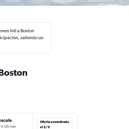
men Intl a Boston
icipación, saliendo un
 Boston
escala
sáb. 29/8
Oferta encontrada
 h 00 min
5:30
el 2/8