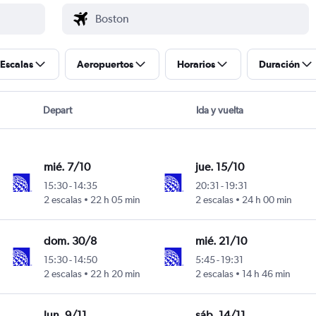
Escalas
Aeropuertos
Horarios
Duración
Depart
Ida y vuelta
mié. 7/10
jue. 15/10
15:30
-
14:35
20:31
-
19:31
2 escalas
22 h 05 min
2 escalas
24 h 00 min
Intl
dom. 30/8
mié. 21/10
15:30
-
14:50
5:45
-
19:31
2 escalas
22 h 20 min
2 escalas
14 h 46 min
Intl
lun. 9/11
sáb. 14/11