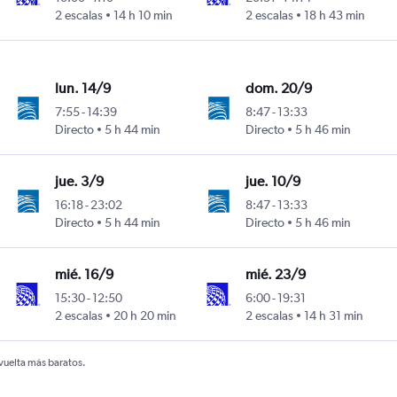
2 escalas
14 h 10 min
2 escalas
18 h 43 min
Intl
lun. 14/9
dom. 20/9
7:55
-
14:39
8:47
-
13:33
Directo
5 h 44 min
Directo
5 h 46 min
Intl
jue. 3/9
jue. 10/9
16:18
-
23:02
8:47
-
13:33
Directo
5 h 44 min
Directo
5 h 46 min
Intl
mié. 16/9
mié. 23/9
15:30
-
12:50
6:00
-
19:31
2 escalas
20 h 20 min
2 escalas
14 h 31 min
Intl
 vuelta más baratos.