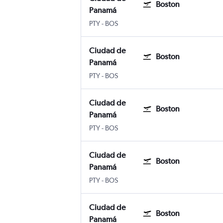
Boston
Panamá
Ciudad de Panamá Panama City Tocumen 
Boston Internacional Logan
PTY
-
BOS
Ciudad de
Boston
Panamá
Ciudad de Panamá Panama City Tocumen 
Boston Internacional Logan
PTY
-
BOS
Ciudad de
Boston
Panamá
Ciudad de Panamá Panama City Tocumen 
Boston Internacional Logan
PTY
-
BOS
Ciudad de
Boston
Panamá
Ciudad de Panamá Panama City Tocumen 
Boston Internacional Logan
PTY
-
BOS
Ciudad de
Boston
Panamá