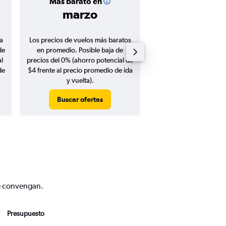
Más barato en
Precio prom
marzo
$733
a
Los precios de vuelos más baratos
Promedio de vuelos de 
de
en promedio. Posible baja de
en agosto 20
l
precios del 0% (ahorro potencial de
de
$4 frente al precio promedio de ida
y vuelta).
Buscar ofertas
Buscar ofert
te convengan.
Presupuesto