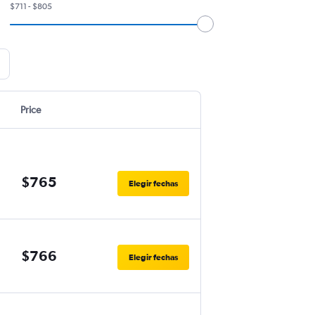
$711 - $805
Price
$765
Elegir fechas
$766
Elegir fechas