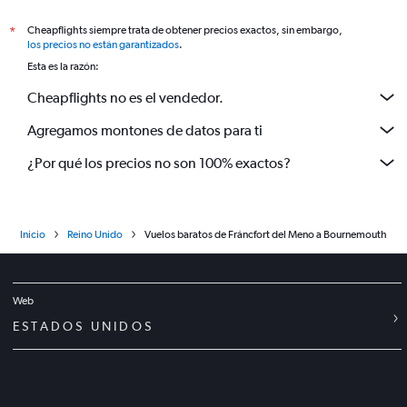
Cheapflights siempre trata de obtener precios exactos, sin embargo,
*
los precios no están garantizados
.
Esta es la razón:
Cheapflights no es el vendedor.
Agregamos montones de datos para ti
¿Por qué los precios no son 100% exactos?
Inicio
Reino Unido
Vuelos baratos de Fráncfort del Meno a Bournemouth
Web
ESTADOS UNIDOS