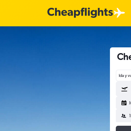
Che
Ida y v