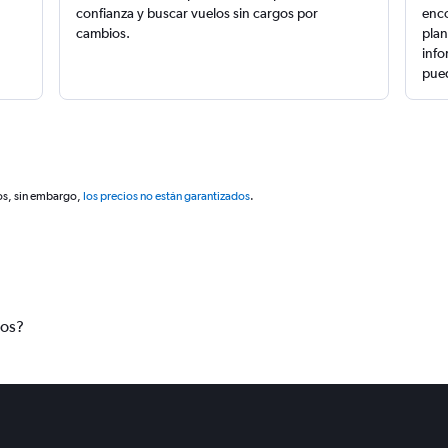
confianza y buscar vuelos sin cargos por
enco
cambios.
plan
info
pued
os, sin embargo,
los precios no están garantizados
.
tos?