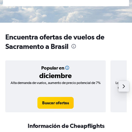
Encuentra ofertas de vuelos de
Sacramento a Brasil
Popular en
diciembre
Alta demanda de vuelos, aumento de precio potencial de 7%
Los precio
de precio
Buscar ofertas
Información de Cheapflights