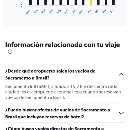
has
0
1
ene.
feb.
mar.
abr.
may.
jun.
jul.
ago.
sep.
oct.
nov.
dic.
X
End
of
axis
interactive
displaying
chart
categories.
Range:
12
Información relacionada con tu viaje
categories.
The
chart
has
1
¿Desde qué aeropuerto salen los vuelos de
Y
Sacramento a Brasil?
axis
displaying
Sacramento Intl (SMF), situado a 15,2 km del centro de la
values.
ciudad, es el aeropuerto al que se llega cuando se reservan
Range:
vuelos de Sacramento a Brasil.
0
to
¿Puedo buscar ofertas de vuelos de Sacramento a
1800.
Brasil que incluyan reservas de hotel?
¿Cómo busco vuelos directos de Sacramento a