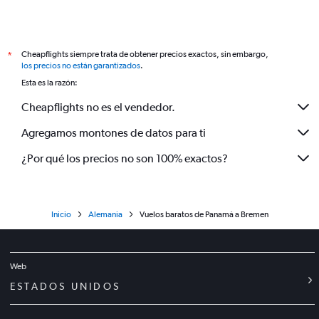
Cheapflights siempre trata de obtener precios exactos, sin embargo,
*
los precios no están garantizados
.
Esta es la razón:
Cheapflights no es el vendedor.
Agregamos montones de datos para ti
¿Por qué los precios no son 100% exactos?
Inicio
Alemania
Vuelos baratos de Panamá a Bremen
Web
ESTADOS UNIDOS