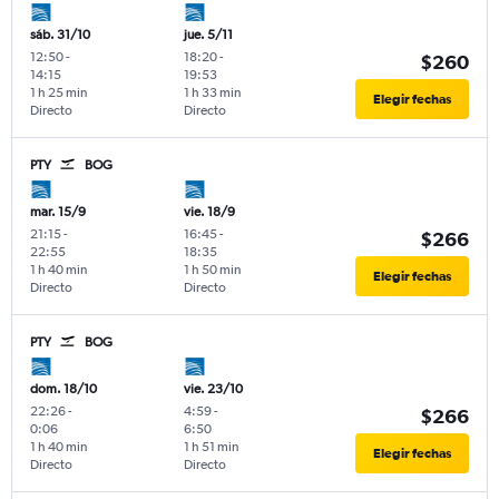
sáb. 31/10
jue. 5/11
12:50
-
18:20
-
$260
14:15
19:53
1 h 25 min
1 h 33 min
Elegir fechas
Directo
Directo
PTY
BOG
mar. 15/9
vie. 18/9
21:15
-
16:45
-
$266
22:55
18:35
1 h 40 min
1 h 50 min
Elegir fechas
Directo
Directo
PTY
BOG
dom. 18/10
vie. 23/10
22:26
-
4:59
-
$266
0:06
6:50
1 h 40 min
1 h 51 min
Elegir fechas
Directo
Directo