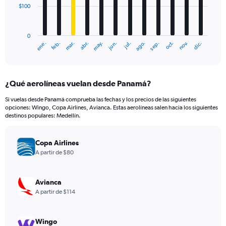
$100
The
chart
has
0
1
mar.
jun.
sep.
dic.
ene.
abr.
jul.
oct.
feb.
may.
ago.
nov.
X
End
of
axis
interactive
displaying
chart
categories.
¿Qué aerolíneas vuelan desde Panamá?
Range:
12
Si vuelas desde Panamá comprueba las fechas y los precios de las siguientes
categories.
opciones: Wingo, Copa Airlines, Avianca. Estas aerolíneas salen hacia los siguientes
The
destinos populares: Medellín.
chart
has
Copa Airlines
1
Y
A partir de $80
axis
displaying
values.
Avianca
Range:
A partir de $114
0
to
300.
Wingo