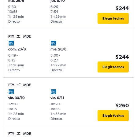
mar. 29/9
jue. 8/10
9:30
-
6:25
-
$244
10:55
7:54
1 h 25 min
1 h 29 min
Elegir fechas
Directo
Directo
PTY
MDE
dom. 23/8
mié. 26/8
6:49
-
5:00
-
$244
8:15
6:27
1 h 26 min
1 h 27 min
Elegir fechas
Directo
Directo
PTY
MDE
vie. 30/10
vie. 6/11
12:50
-
18:20
-
$260
14:15
19:53
1 h 25 min
1 h 33 min
Elegir fechas
Directo
Directo
PTY
MDE