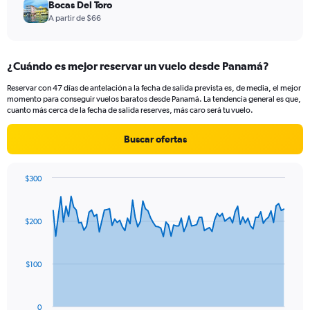
Bocas Del Toro
A partir de $66
¿Cuándo es mejor reservar un vuelo desde Panamá?
Reservar con 47 días de antelación a la fecha de salida prevista es, de media, el mejor
momento para conseguir vuelos baratos desde Panamá. La tendencia general es que,
cuanto más cerca de la fecha de salida reserves, más caro será tu vuelo.
Buscar ofertas
$300
Chart
Chart
graphic.
with
91
$200
data
points.
The
$100
chart
has
1
0