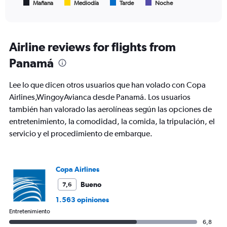
1
Mañana
Mediodía
Tarde
Noche
End
of
X
interactive
axis
chart
displaying
Todos
Airline reviews for flights from
los
Panamá
horarios
son
de
Lee lo que dicen otros usuarios que han volado con Copa
salida.
Airlines,WingoyAvianca desde Panamá. Los usuarios
Range:
también han valorado las aerolíneas según las opciones de
7
categories.
entretenimiento, la comodidad, la comida, la tripulación, el
The
servicio y el procedimiento de embarque.
chart
has
1
Y
Copa Airlines
axis
Bueno
7,6
displaying
values.
1.563 opiniones
Range:
Entretenimiento
0
6,8
to