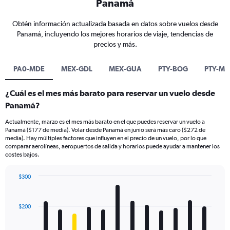
Panamá
Obtén información actualizada basada en datos sobre vuelos desde
Panamá, incluyendo los mejores horarios de viaje, tendencias de
precios y más.
PA0-MDE
MEX-GDL
MEX-GUA
PTY-BOG
PTY-MD
¿Cuál es el mes más barato para reservar un vuelo desde
Panamá?
Actualmente, marzo es el mes más barato en el que puedes reservar un vuelo a
Panamá ($177 de media). Volar desde Panamá en junio será más caro ($272 de
media). Hay múltiples factores que influyen en el precio de un vuelo, por lo que
comparar aerolíneas, aeropuertos de salida y horarios puede ayudar a mantener los
costes bajos.
$300
Bar
Chart
graphic.
chart
with
$200
12
bars.