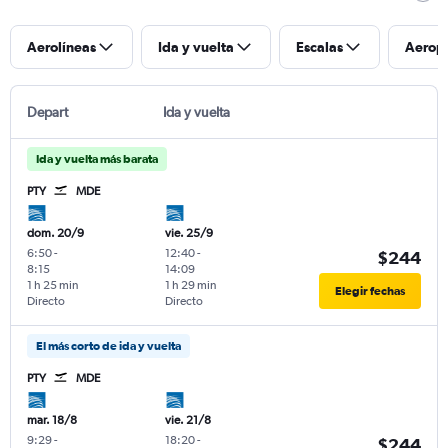
Aerolíneas
Ida y vuelta
Escalas
Aerop
Depart
Ida y vuelta
Ida y vuelta más barata
PTY
MDE
dom. 20/9
vie. 25/9
6:50
-
12:40
-
$244
8:15
14:09
1 h 25 min
1 h 29 min
Elegir fechas
Directo
Directo
El más corto de ida y vuelta
PTY
MDE
mar. 18/8
vie. 21/8
9:29
-
18:20
-
$244