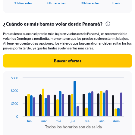
X
End
90 días antes
60 días antes
30 días antes
El mis…
of
axis
interactive
displaying
chart
categories.
¿Cuándo es más barato volar desde Panamá?
Range:
91
Para quienes buscan el precio más bajo en vuelos desde Panamá, es recomendable
categories.
volar los Domingo a mediodía, momento en que los precios suelen estar más bajos.
The
Al tener en cuenta otras opciones, los viajeros que buscan ahorrar deben evitar los los
chart
jueves por la tarde, ya que las tarifas suelen ser las más caras.
has
1
Buscar ofertas
Y
axis
displaying
$300
values.
Bar
Chart
Range:
graphic.
chart
$200
with
0
4
to
data
$100
300.
series.
0
The
lun.
mar.
mié.
jue.
vie.
sáb.
dom.
chart
Todos los horarios son de salida
has