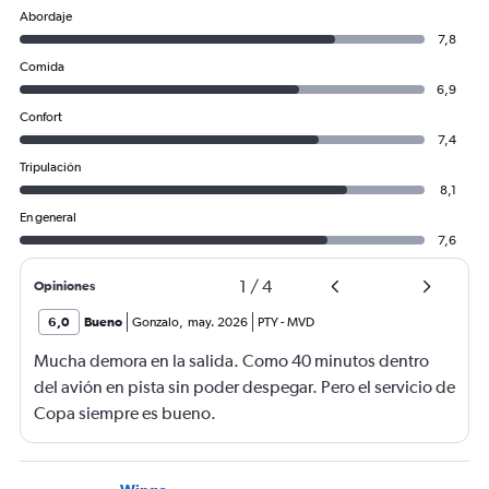
300.
Abordaje
7,8
Comida
6,9
Confort
7,4
Tripulación
8,1
En general
7,6
1
/
4
Opiniones
6,0
Bueno
Gonzalo
,
may. 2026
PTY
-
MVD
Mucha demora en la salida. Como 40 minutos dentro
del avión en pista sin poder despegar. Pero el servicio de
Copa siempre es bueno.